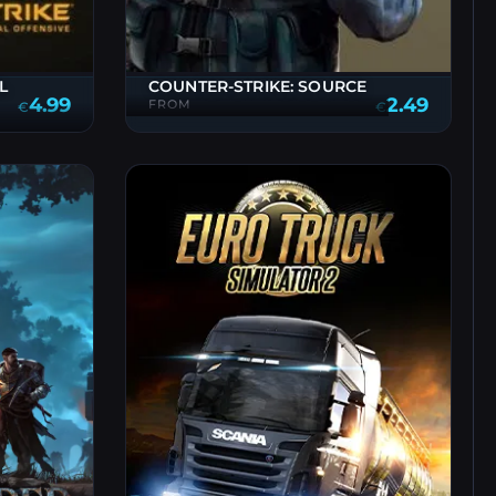
L
COUNTER-STRIKE: SOURCE
4.99
2.49
FROM
€
€