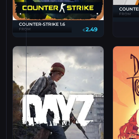
COUNTER
FROM
COUNTER-STRIKE 1.6
2.49
FROM
€