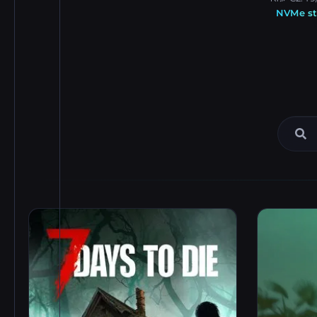
NVMe st
गेम सर्वर कैटलॉग