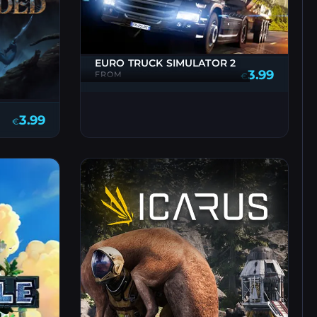
EURO TRUCK SIMULATOR 2
3.99
FROM
€
3.99
€