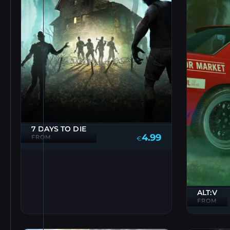
7 DAYS TO DIE
4.99
FROM
€
ALT:V
FROM