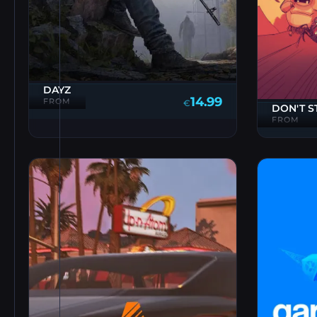
DAYZ
14.99
FROM
€
DON'T S
FROM