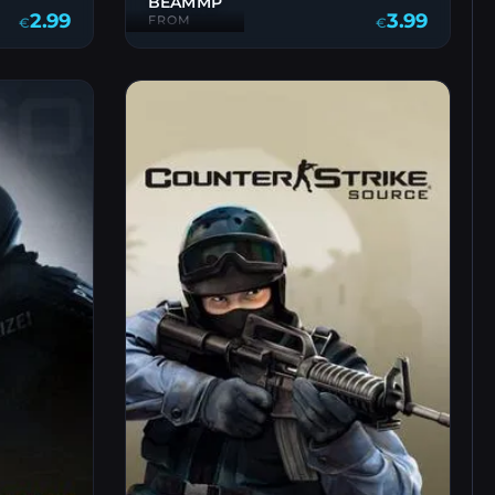
BEAMMP
3.99
2.99
FROM
€
€