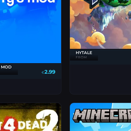
HYTALE
FROM
S MOD
2.99
€