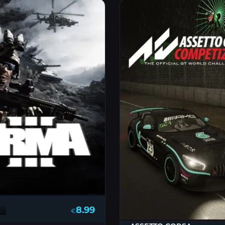
8.99
€