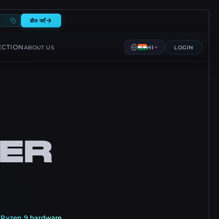
0
डील पाएँ
ECTION
ABOUT US
HI
LOGIN
ER
Ryzen 9 hardware
,