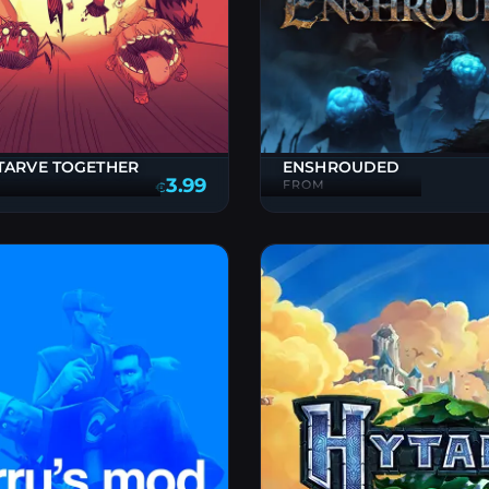
TARVE TOGETHER
ENSHROUDED
3.99
FROM
€