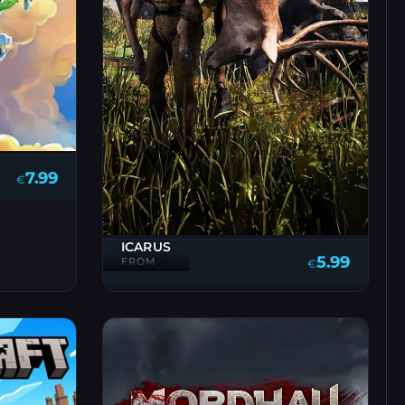
7.99
€
ICARUS
5.99
FROM
€