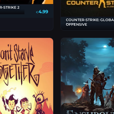
-STRIKE 2
4.99
€
COUNTER-STRIKE: GLOBA
OFFENSIVE
FROM