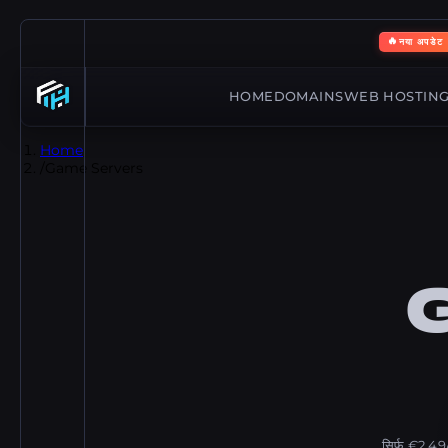
🔥
नया अपडेट
HOME
DOMAINS
WEB HOSTIN
Home
/
Game Servers
सिर्फ़ €2.49/म