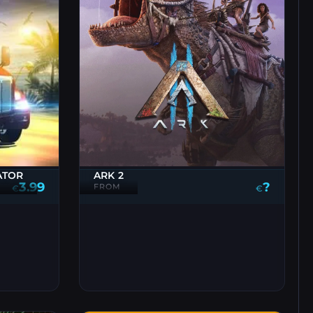
ARK 2
ATOR
?
3.99
FROM
€
€