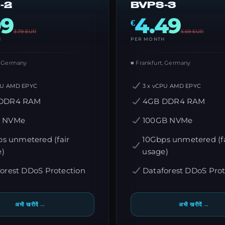
-2
BVPS-3
99
4.49
€
3.79
EUR
5.69
EUR
H
PER MONTH
, Germany
■ Frankfurt, Germany
PU AMD EPYC
3 x vCPU AMD EPYC
DDR4 RAM
4GB DDR4 RAM
 NVMe
100GB NVMe
s unmetered (fair
10Gbps unmetered (fa
e)
usage)
orest DDoS Protection
Dataforest DDoS Prot
→
→
अभी खरीदें
अभी खरीदें