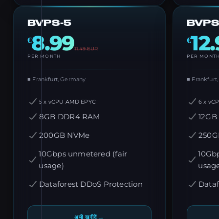
BVPS-5
BVPS
8.99
12
€
€
11.49
EUR
PER MONTH
PER MONT
■ Frankfurt, Germany
■ Frankfurt
5 x vCPU AMD EPYC
6 x vC
8GB DDR4 RAM
12GB
200GB NVMe
250G
10Gbps unmetered (fair
10Gbp
usage)
usag
Dataforest DDoS Protection
Dataf
→
अभी खरीदें