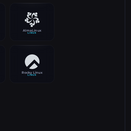
AlmaLinux
LINUX
Rocky Linux
LINUX