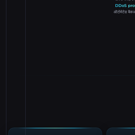
DDoS pro
ऑटोमेटेड बैकअ