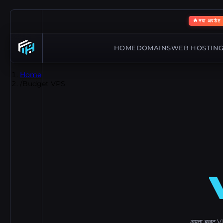
🔥
नया अपडेट
HOME
DOMAINS
WEB HOSTIN
Home
/
Budget VPS
अपना बजट VPS