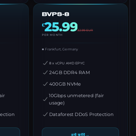
BVPS-8
25.99
€
32.99
EUR
PER MONTH
■ Frankfurt, Germany
8 x vCPU AMD EPYC
24GB DDR4 RAM
400GB NVMe
ir
10Gbps unmetered (fair
usage)
ection
Dataforest DDoS Protection
→
अभी खरीदें