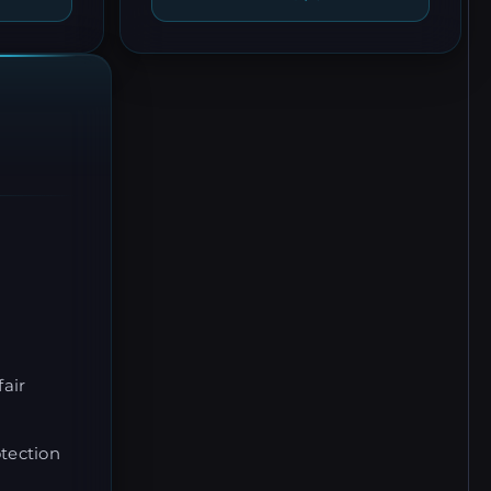
air
tection