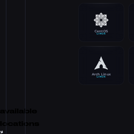
CentOS
LINUX
Arch Linux
LINUX
available
locations