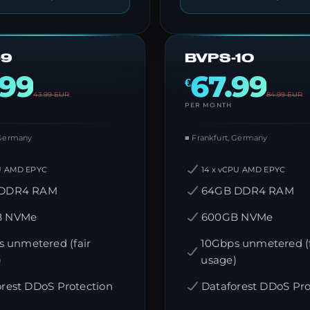
-9
BVPS-10
.99
67.99
€
43.99
EUR
84.99
EUR
PER MONTH
 Germany
■ Frankfurt, Germany
U AMD EPYC
14 x vCPU AMD EPYC
 DDR4 RAM
64GB DDR4 RAM
B NVMe
600GB NVMe
 unmetered (fair
10Gbps unmetered (f
)
usage)
rest DDoS Protection
Dataforest DDoS Pro