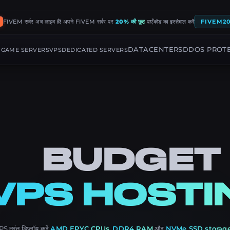
FIVEM सर्वर अब लाइव हैं! अपने FIVEM सर्वर पर
20% की छूट
पाएँ
FIVEM2
कोड का इस्तेमाल करें
G
DATACENTERS
DDOS PROT
GAME SERVERS
VPS
DEDICATED SERVERS
BUDGET
VPS HOSTI
 तुरंत डिप्लॉय करें
AMD EPYC CPUs
,
DDR4 RAM
और
NVMe SSD storag