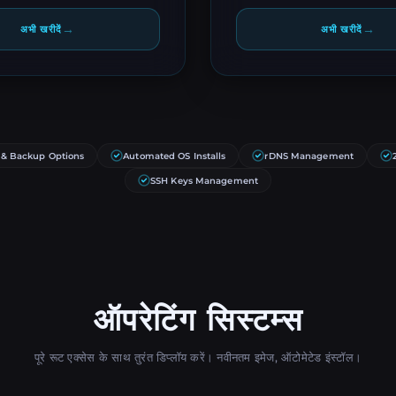
→
→
अभी खरीदें
अभी खरीदें
 & Backup Options
Automated OS Installs
rDNS Management
SSH Keys Management
ऑपरेटिंग सिस्टम्स
पूरे रूट एक्सेस के साथ तुरंत डिप्लॉय करें। नवीनतम इमेज, ऑटोमेटेड इंस्टॉल।