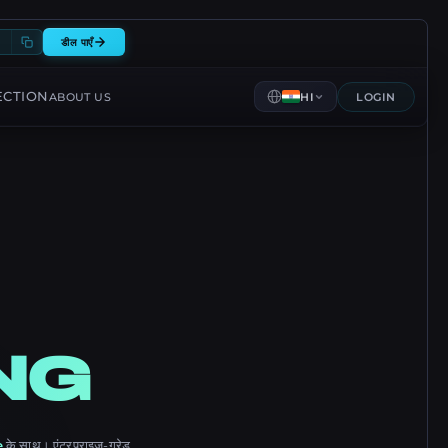
0
डील पाएँ
ECTION
ABOUT US
HI
LOGIN
NG
e
के साथ। एंटरप्राइज़-ग्रेड