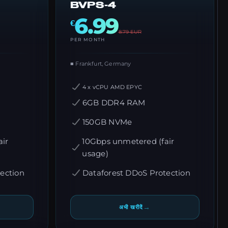
BVPS-4
6.99
€
8.79
EUR
PER MONTH
■ Frankfurt, Germany
4 x vCPU AMD EPYC
6GB DDR4 RAM
150GB NVMe
ir
10Gbps unmetered (fair
usage)
ection
Dataforest DDoS Protection
→
अभी खरीदें