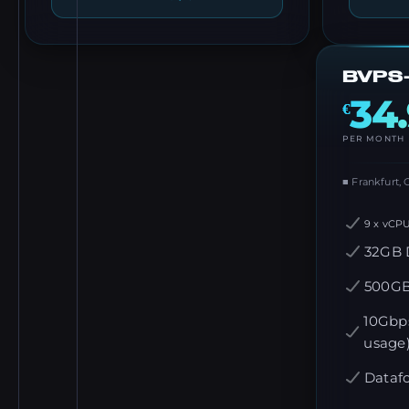
BVPS
34
€
PER MONTH
■ Frankfurt,
9 x vCP
32GB
500G
10Gbps
usage
Datafo