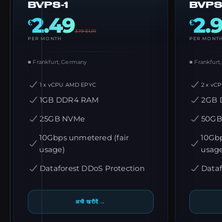
BVPS-1
BVPS
2.49
2.
€
€
3.19
EUR
PER MONTH
PER MONT
■ Frankfurt, Germany
■ Frankfurt
1 x vCPU AMD EPYC
2 x vC
1GB DDR4 RAM
2GB 
25GB NVMe
50GB
10Gbps unmetered (fair
10Gbp
usage)
usag
Dataforest DDoS Protection
Dataf
→
अभी खरीदें