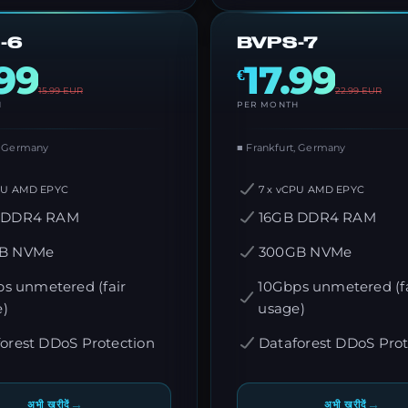
-6
BVPS-7
.99
17.99
€
15.99
EUR
22.99
EUR
H
PER MONTH
, Germany
■ Frankfurt, Germany
PU AMD EPYC
7 x vCPU AMD EPYC
 DDR4 RAM
16GB DDR4 RAM
B NVMe
300GB NVMe
s unmetered (fair
10Gbps unmetered (fa
e)
usage)
orest DDoS Protection
Dataforest DDoS Prot
→
→
अभी खरीदें
अभी खरीदें