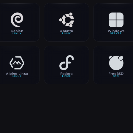
Debian
Ubuntu
Windows
LINUX
LINUX
SERVER
Alpine Linux
Fedora
FreeBSD
LINUX
LINUX
BSD