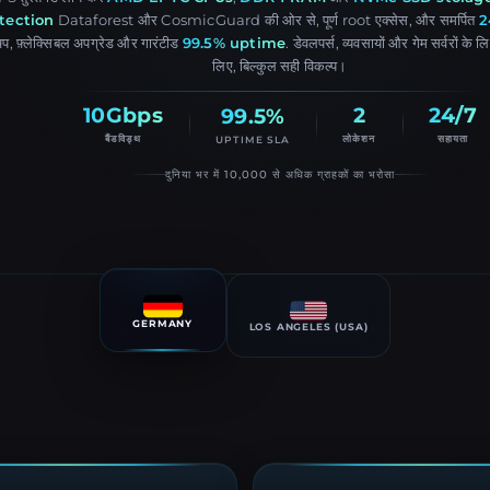
tection
Dataforest और CosmicGuard की ओर से, पूर्ण root एक्सेस, और समर्पित
2
प, फ़्लेक्सिबल अपग्रेड और गारंटीड
99.5% uptime
. डेवलपर्स, व्यवसायों और गेम सर्वरों क
लिए, बिल्कुल सही विकल्प।
10Gbps
2
24/7
99.5%
बैंडविड्थ
लोकेशन
सहायता
UPTIME SLA
दुनिया भर में 10,000 से अधिक ग्राहकों का भरोसा
GERMANY
LOS ANGELES (USA)