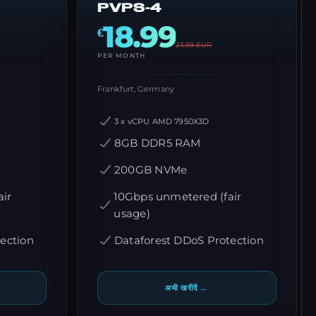
PVPS-4
18.99
€
23.99
EUR
PER MONTH
Frankfurt, Germany
3 x vCPU AMD 7950X3D
8GB DDR5 RAM
200GB NVMe
ir
10Gbps unmetered (fair
usage)
ection
Dataforest DDoS Protection
→
अभी खरीदें