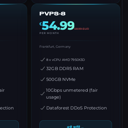
PVPS-8
54.99
€
68.99
EUR
PER MONTH
Frankfurt, Germany
8 x vCPU AMD 7950X3D
32GB DDR5 RAM
500GB NVMe
ir
10Gbps unmetered (fair
usage)
ection
Dataforest DDoS Protection
→
अभी खरीदें