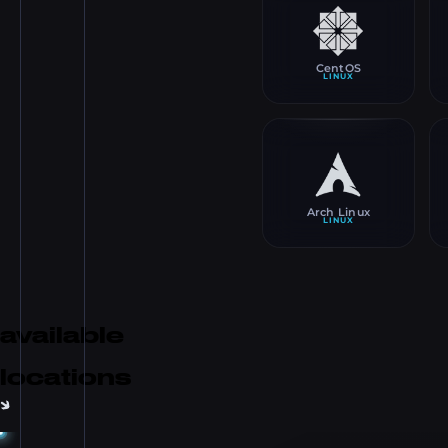
CentOS
LINUX
Arch Linux
LINUX
available
locations