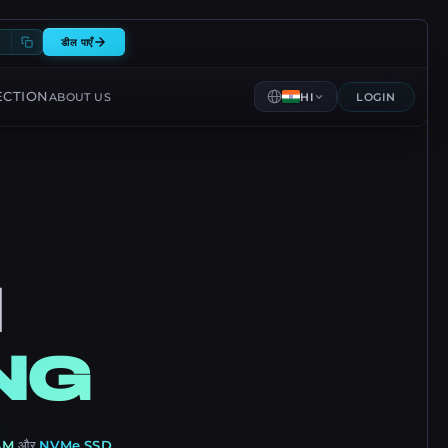
0
डील पाएँ
ECTION
ABOUT US
HI
LOGIN
M
NG
AM
और
NVMe SSD