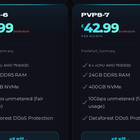
-6
PVPS-7
.99
42.99
€
39.99
EUR
54.99
EUR
H
PER MONTH
 Germany
Frankfurt, Germany
PU AMD 7950X3D
6 x vCPU AMD 7950X3D
 DDR5 RAM
24GB DDR5 RAM
B NVMe
400GB NVMe
s unmetered (fair
10Gbps unmetered (fa
e)
usage)
orest DDoS Protection
Dataforest DDoS Prot
→
→
अभी खरीदें
अभी खरीदें