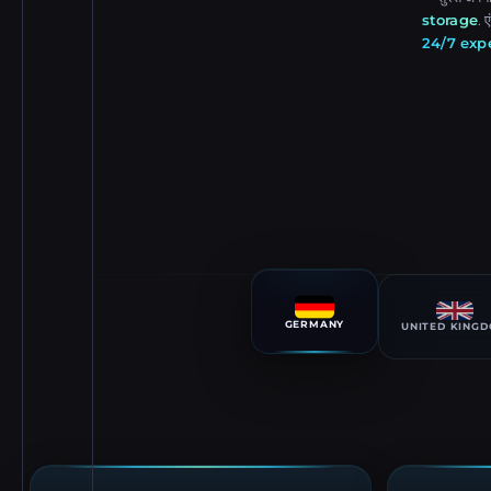
storage
. 
24/7 exp
GERMANY
UNITED KING