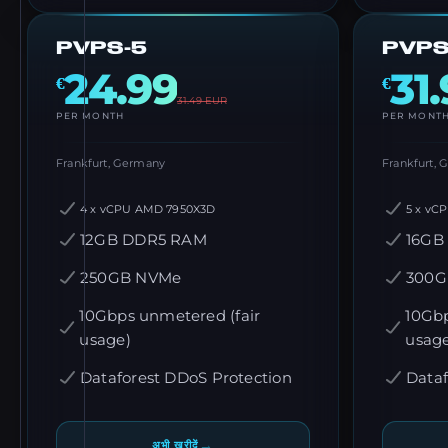
PVPS-5
PVPS
24.99
31
€
€
31.49
EUR
PER MONTH
PER MONT
Frankfurt, Germany
Frankfurt,
4 x vCPU AMD 7950X3D
5 x vC
12GB DDR5 RAM
16GB
250GB NVMe
300G
10Gbps unmetered (fair
10Gbp
usage)
usag
Dataforest DDoS Protection
Dataf
→
अभी खरीदें