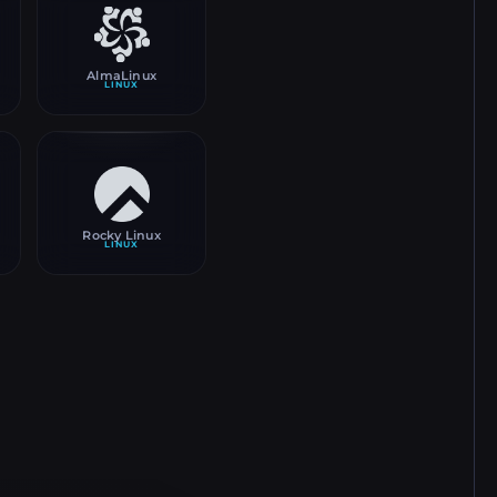
AlmaLinux
LINUX
Rocky Linux
LINUX