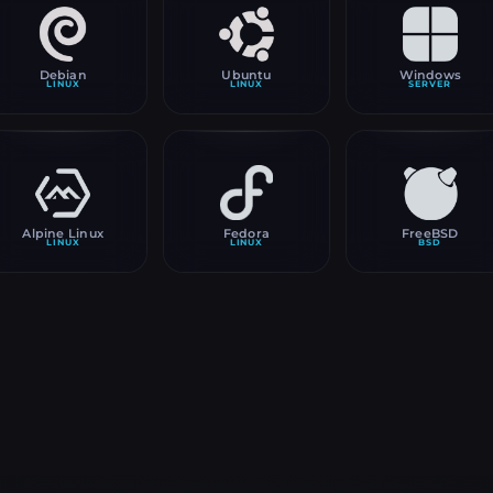
Debian
Ubuntu
Windows
LINUX
LINUX
SERVER
Alpine Linux
Fedora
FreeBSD
LINUX
LINUX
BSD