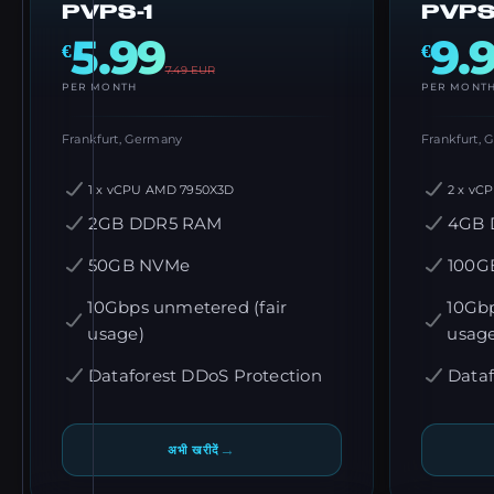
PVPS-1
PVPS
5.99
9.
€
€
7.49
EUR
PER MONTH
PER MONT
Frankfurt, Germany
Frankfurt,
1 x vCPU AMD 7950X3D
2 x vC
2GB DDR5 RAM
4GB 
50GB NVMe
100G
10Gbps unmetered (fair
10Gbp
usage)
usag
Dataforest DDoS Protection
Dataf
→
अभी खरीदें