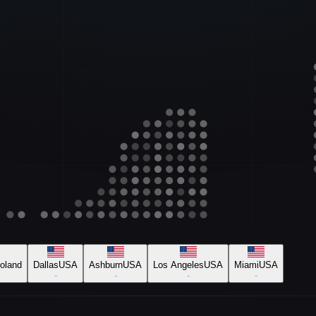
oland
Dallas
USA
Ashburn
USA
Los Angeles
USA
Miami
USA
-
-
-
-