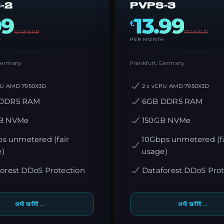
-2
PVPS-3
99
13.99
€
12.49
EUR
17.49
EUR
H
PER MONTH
 Germany
Frankfurt, Germany
PU AMD 7950X3D
2 x vCPU AMD 7950X3D
DDR5 RAM
6GB DDR5 RAM
B NVMe
150GB NVMe
s unmetered (fair
10Gbps unmetered (fa
e)
usage)
orest DDoS Protection
Dataforest DDoS Prot
→
→
अभी खरीदें
अभी खरीदें