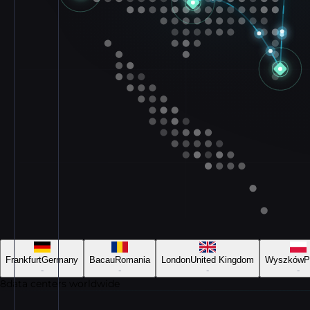
Frankfurt
Germany
Bacau
Romania
London
United Kingdom
Wyszków
P
-
-
-
-
8
data centers worldwide