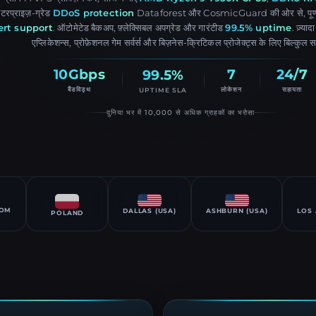
एंटरप्राइज़-ग्रेड
DDoS protection
Dataforest और CosmicGuard की ओर से, पूर्ण r
ert support
. ऑटोमेटेड बैकअप, फ़्लेक्सिबल अपग्रेड और गारंटीड
99.5% uptime
. ज़्या
एप्लिकेशन्स, प्रोफ़ेशनल गेम सर्वर्स और बिज़नेस-क्रिटिकल प्रोजेक्ट्स के लिए बिल्कुल 
10Gbps
7
24/7
99.5%
बैंडविड्थ
लोकेशन
सहायता
UPTIME SLA
दुनिया भर में 10,000 से अधिक ग्राहकों का भरोसा
DOM
DALLAS (USA)
ASHBURN (USA)
LOS 
POLAND