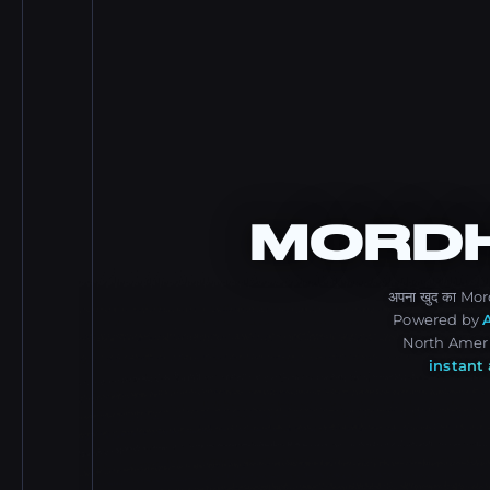
MORD
अपना खुद का Mo
Powered by
North Americ
instant 