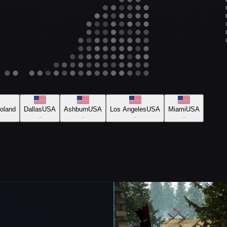
oland
Dallas
USA
Ashburn
USA
Los Angeles
USA
Miami
USA
-
-
-
-