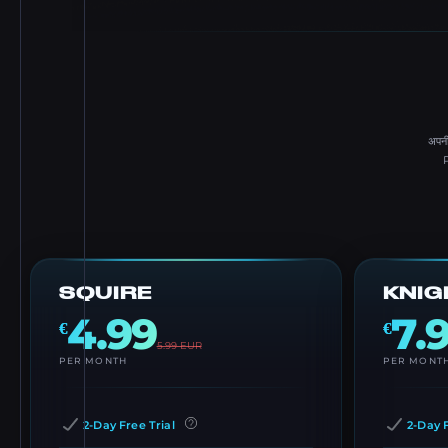
अपन
SQUIRE
KNIG
4.99
7.
€
€
5.99
EUR
PER MONTH
PER MONT
2-Day Free Trial
2-Day F