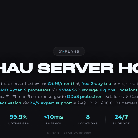
01
-
PLANS
HAU
SERVER H
rdhau server host करो बस
€4.99/month
से,
free 2-day trial
के साथ, credit
AMD Ryzen 9 processors
और
NVMe SSD storage
,
8 global locations
a में। हर plan में enterprise-grade
DDoS protection
Dataforest & Cos
activation
, और
24/7 expert support
शामिल है। 2020 से 10,000+ gamers 
99.9%
<10ms
8
24/7
UPTIME SLA
LATENCY
LOCATIONS
SUPPORT
10,000+ GAMERS का भरोसा