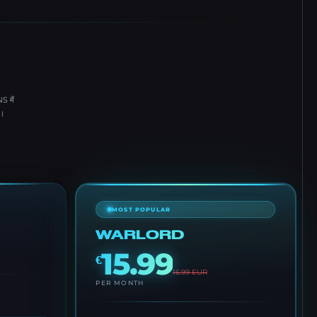
 में
।
MOST POPULAR
WARLORD
15.99
€
16.99
EUR
PER MONTH