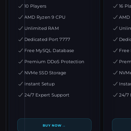
10 Players
16 Pl
AMD Ryzen 9 CPU
AMD 
Unlimited RAM
Unli
Dedicated Port 7777
Dedi
Free MySQL Database
Free
Premium DDoS Protection
Prem
NVMe SSD Storage
NVMe
Instant Setup
Insta
24/7 Expert Support
24/7 
→
BUY NOW