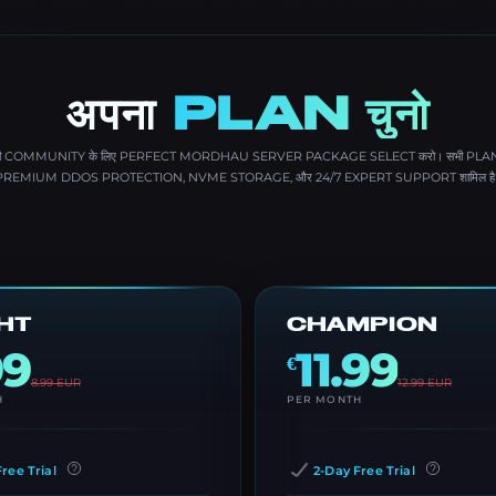
अपना
PLAN चुनो
ी COMMUNITY के लिए PERFECT MORDHAU SERVER PACKAGE SELECT करो। सभी PLANS
PREMIUM DDOS PROTECTION, NVME STORAGE, और 24/7 EXPERT SUPPORT शामिल है
HT
CHAMPION
99
11.99
€
8.99
EUR
12.99
EUR
H
PER MONTH
ree Trial
2-Day Free Trial