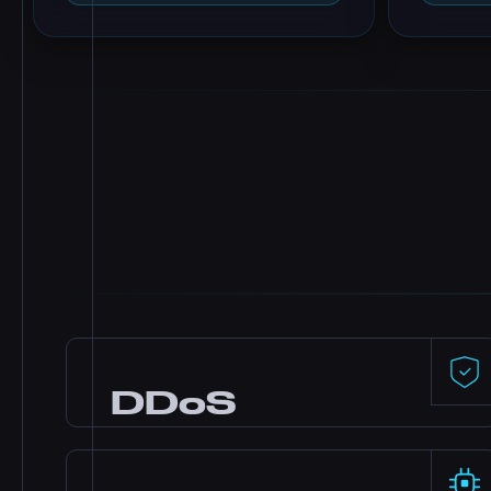
DDoS
Protection
Dataforest और CosmicGuard की premium