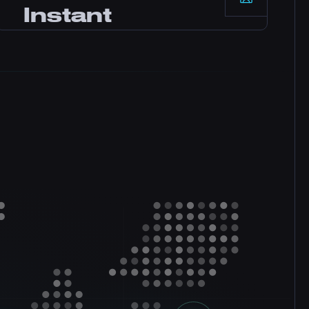
Instant
power और networking के साथ, हमारे SLA से
backed solid reliability।
Setup
Payment के बाद तुम्हारा server तुरंत activate हो
जाता है। कोई waiting नहीं। Minutes में खेलना शुरू
करो और friends को invite करो।