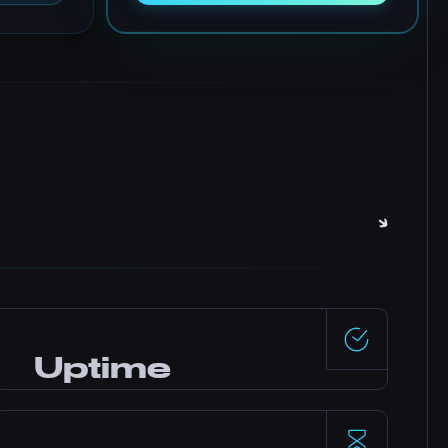
Uptime
99.5%
Enterprise-grade data centers redundant