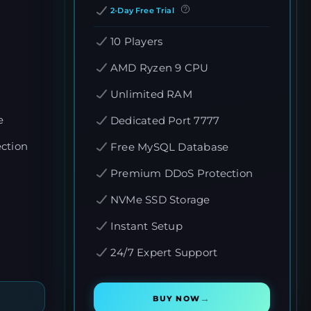
2-Day Free Trial
10 Players
AMD Ryzen 9 CPU
Unlimited RAM
e
Dedicated Port 7777
ction
Free MySQL Database
Premium DDoS Protection
NVMe SSD Storage
Instant Setup
24/7 Expert Support
→
BUY NOW