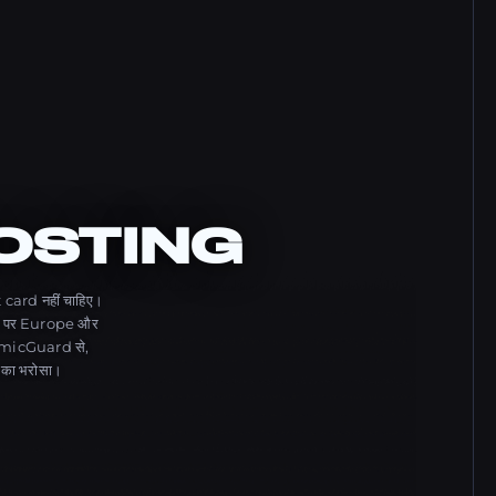
OSTING
 card नहीं चाहिए।
पर Europe और
micGuard से,
का भरोसा।