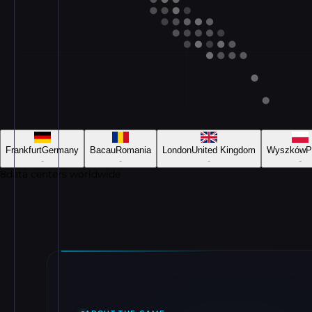
Frankfurt
Germany
Bacau
Romania
London
United Kingdom
Wyszków
P
-
-
-
-
8
data centers worldwide