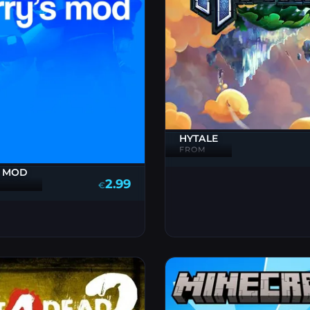
HYTALE
FROM
S MOD
2.99
€