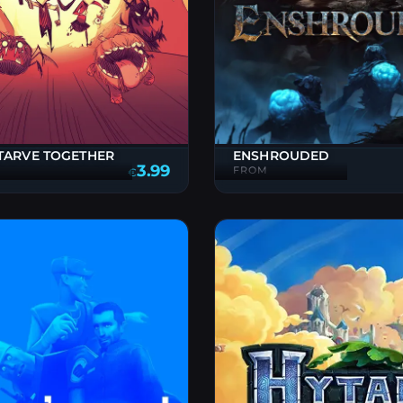
TARVE TOGETHER
ENSHROUDED
3.99
FROM
€