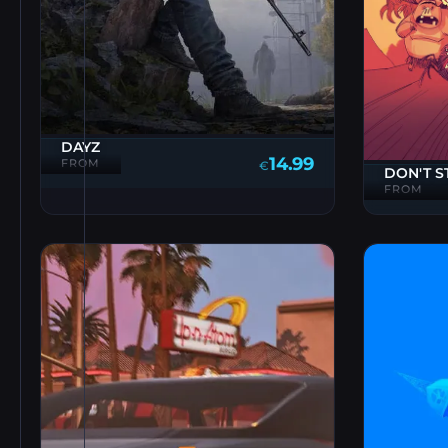
DAYZ
14.99
FROM
€
DON'T S
FROM