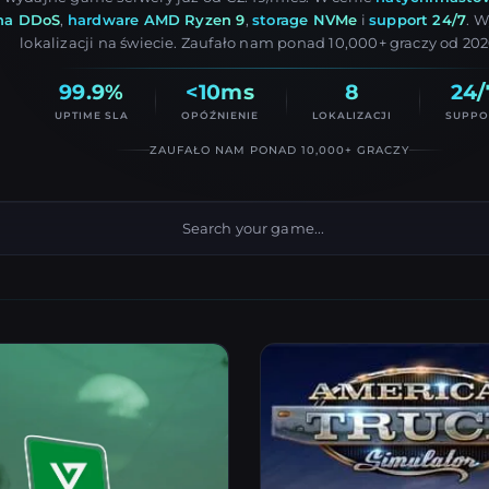
na DDoS
,
hardware AMD Ryzen 9
,
storage NVMe
i
support 24/7
. W
lokalizacji na świecie. Zaufało nam ponad 10,000+ graczy od 202
99.9%
<10ms
8
24/
UPTIME SLA
OPÓŹNIENIE
LOKALIZACJI
SUPPO
ZAUFAŁO NAM PONAD 10,000+ GRACZY