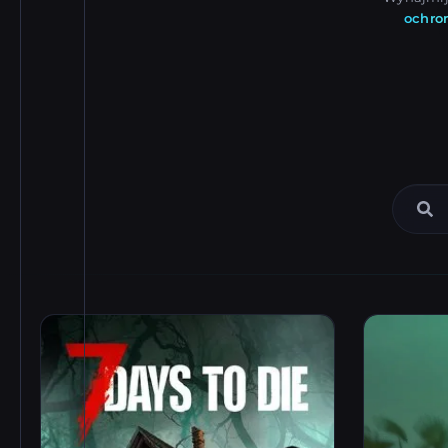
ochro
Katalog Game Serverów