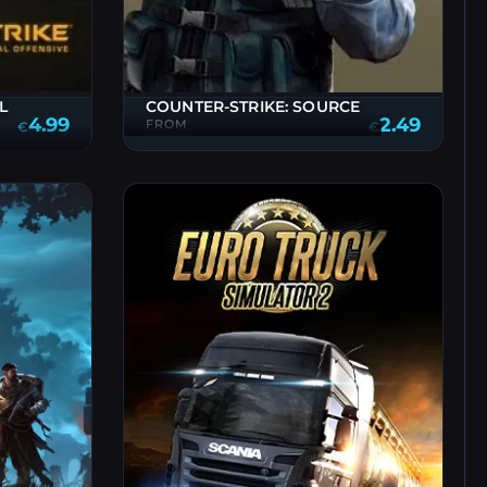
L
COUNTER-STRIKE: SOURCE
4.99
2.49
FROM
€
€