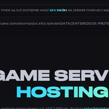
 FIVEM SĄ JUŻ DOSTĘPNE! MASZ
20% ZNIŻKI
NA SERWER FIVEM
UŻYJ KO
G
DATACENTERS
DDOS PROT
GAME SERVERS
VPS
DEDICATED SERVERS
GAME SERV
HOSTING
 wydajne game serwery już od €2.49/mies. W cenie
natychmiasto