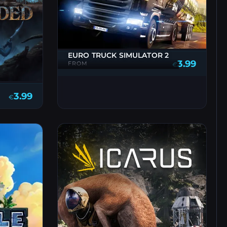
EURO TRUCK SIMULATOR 2
3.99
FROM
€
3.99
€