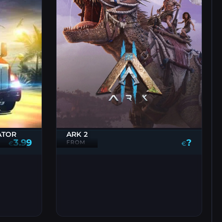
ARK 2
ATOR
?
3.99
FROM
€
€