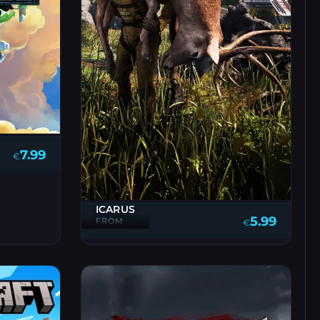
7.99
€
ICARUS
5.99
FROM
€