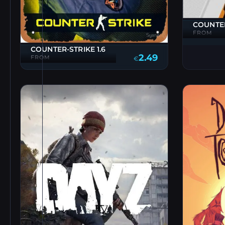
COUNTER
FROM
COUNTER-STRIKE 1.6
2.49
FROM
€