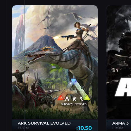
ARK SURVIVAL EVOLVED
ARMA 3
10.50
FROM
FROM
€