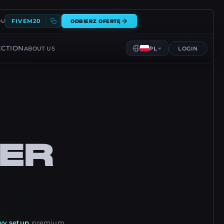
FIVEM20
DU
ODBIERZ OFERTĘ
ECTION
ABOUT US
PL
LOGIN
ER
wy setup
, premium