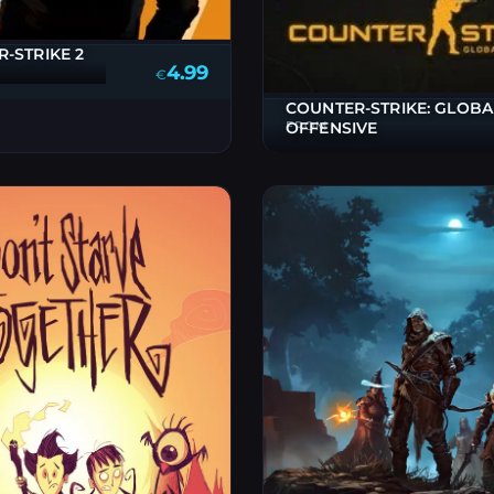
-STRIKE 2
4.99
€
COUNTER-STRIKE: GLOBA
OFFENSIVE
FROM