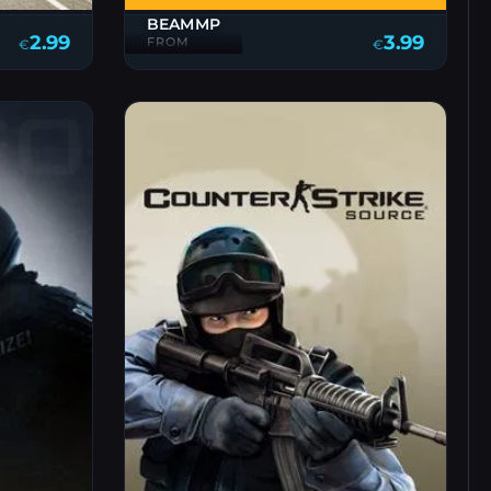
BEAMMP
3.99
2.99
FROM
€
€