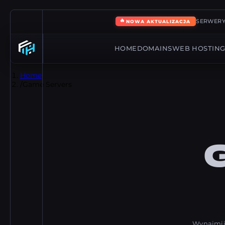
🔥
SERWERY
NOWA AKTUALIZACJA
HOME
DOMAINS
WEB HOSTIN
Home
/
Game Servers
Wynajmij