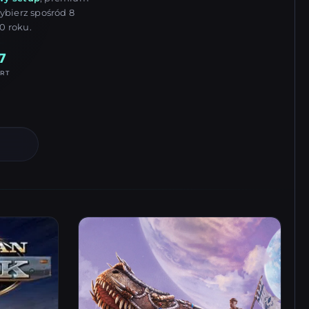
ybierz spośród 8
0 roku.
7
RT