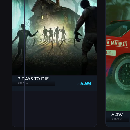
7 DAYS TO DIE
4.99
FROM
€
ALT:V
FROM