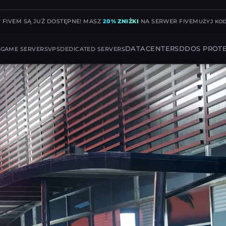
 FIVEM SĄ JUŻ DOSTĘPNE! MASZ
20% ZNIŻKI
NA SERWER FIVEM
UŻYJ KO
G
DATACENTERS
DDOS PROT
GAME SERVERS
VPS
DEDICATED SERVERS