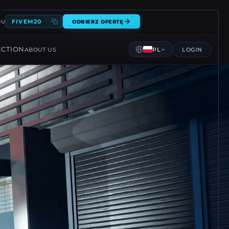
FIVEM20
DU
ODBIERZ OFERTĘ
ECTION
ABOUT US
PL
LOGIN