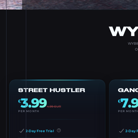
WY
WYBIE
O
STREET HUSTLER
GANG
3.99
7.
€
€
4.99
EUR
PER MONTH
PER MONT
2-Day Free Trial
2-Day F