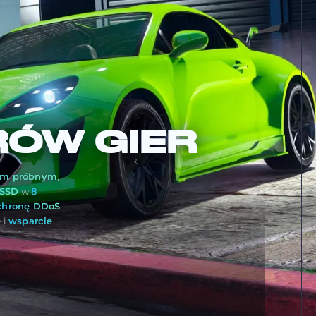
RÓW GIER
em próbnym
,
 SSD
w
8
chronę DDoS
ę
i
wsparcie