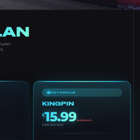
LAN
 PLANY
7.
MOST POPULAR
KINGPIN
15.99
€
16.99
EUR
PER MONTH