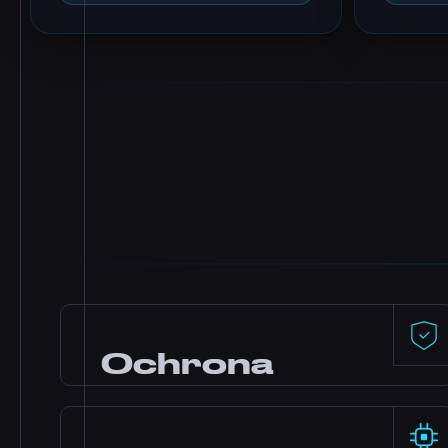
Ochrona
DDoS
Ochrona premium od Dataforest i