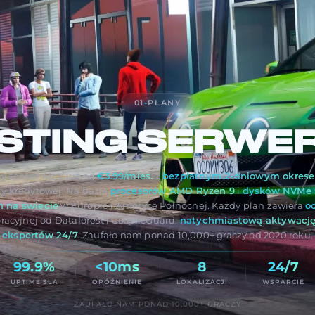
01
-
PLANY
STING SERWE
y serwer Alt:V już od
€3.99/mies.
z
bezpłatnym 2-dniowym okres
ty kredytowej. Na bazie
procesorów AMD Ryzen 9
i
dysków NVMe
h na świecie
w Europie i Ameryce Północnej. Każdy plan zawiera
o
oracyjnej od Dataforest i CosmicGuard,
natychmiastową aktywacj
ekspertów 24/7
. Zaufało nam ponad 10,000+ graczy od 2020 roku.
99.9%
<10ms
8
24/7
UPTIME SLA
OPÓŹNIENIE
LOKALIZACJI
WSPARCIE
ZAUFAŁO NAM PONAD 10,000+ GRACZY