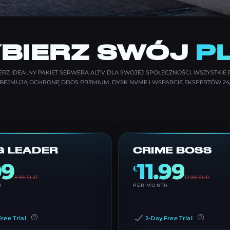
BIERZ SWÓJ
P
RZ IDEALNY PAKIET SERWERA ALT:V DLA SWOJEJ SPOŁECZNOŚCI. WSZYSTKIE
BEJMUJĄ OCHRONĘ DDOS PREMIUM, DYSK NVME I WSPARCIE EKSPERTÓW 24/
 LEADER
CRIME BOSS
99
11.99
€
8.99
EUR
12.99
EUR
H
PER MONTH
ree Trial
2-Day Free Trial