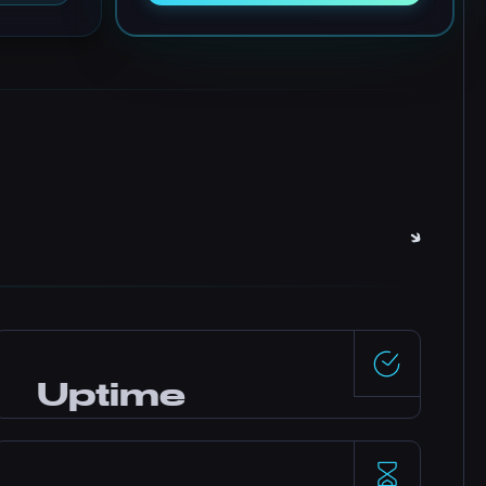
Uptime
99,5%
Data center klasy enterprise z