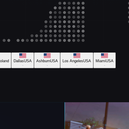
oland
Dallas
USA
Ashburn
USA
Los Angeles
USA
Miami
USA
-
-
-
-