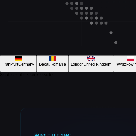
Frankfurt
Germany
Bacau
Romania
London
United Kingdom
Wyszków
P
-
-
-
-
8
data centers worldwide
ABOUT THE GAME