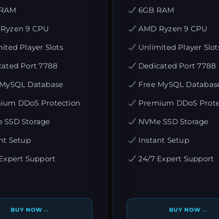
 RAM
6GB RAM
Ryzen 9 CPU
AMD Ryzen 9 CPU
ited Player Slots
Unlimited Player Slot
cated Port 7788
Dedicated Port 7788
 MySQL Database
Free MySQL Databas
ium DDoS Protection
Premium DDoS Prote
 SSD Storage
NVMe SSD Storage
nt Setup
Instant Setup
Expert Support
24/7 Expert Support
→
→
BUY NOW
BUY NOW