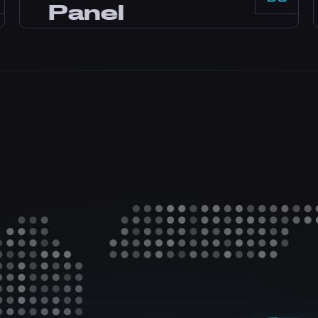
Panel
ekspertów jest dostępny przez całą dobę
na czacie na żywo, na Discordzie i za
Gier
pośrednictwem zgłoszeń. Na większość
pytań odpowiadamy w ciągu kilku minut.
Panel sterowania Pterodactyl z modami
jednym kliknięciem, menedżerem plików,
dostępem do baz danych, kopiami
zapasowymi i monitorowaniem w czasie
rzeczywistym.