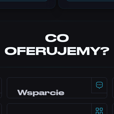
CO
OFERUJEMY?
Wsparcie
24/7
Potrzebujesz pomocy? Nasz zespół