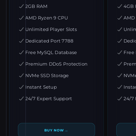
2GB RAM
4GB
AMD Ryzen 9 CPU
AMD 
Unlimited Player Slots
Unlim
Dedicated Port 7788
Dedi
Free MySQL Database
Free
Premium DDoS Protection
Prem
NVMe SSD Storage
NVMe
Instant Setup
Insta
24/7 Expert Support
24/7 
→
BUY NOW