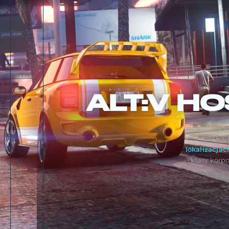
ALT:V
HO
Hostuj własn
bez kar
lokalizacjac
klasy korp