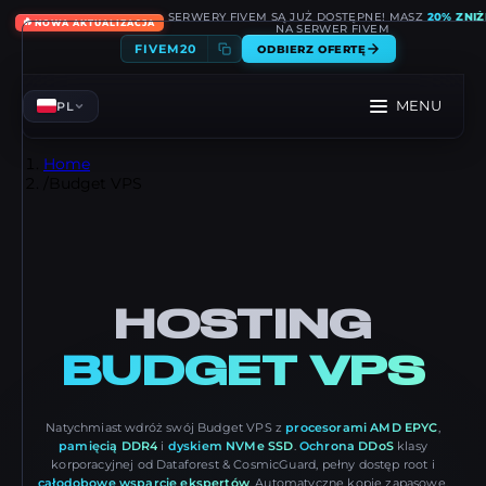
SERWERY FIVEM SĄ JUŻ DOSTĘPNE! MASZ
20% ZNIŻ
🔥
NOWA AKTUALIZACJA
NA SERWER FIVEM
FIVEM20
ODBIERZ OFERTĘ
MENU
PL
Home
/
Budget VPS
HOSTING
BUDGET VPS
Natychmiast wdróż swój Budget VPS z
procesorami AMD EPYC
,
pamięcią DDR4
i
dyskiem NVMe SSD
.
Ochrona DDoS
klasy
korporacyjnej od Dataforest & CosmicGuard, pełny dostęp root i
całodobowe wsparcie ekspertów
. Automatyczne kopie zapasowe,