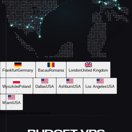
Frankfurt
Germany
Bacau
Romania
London
United Kingdom
-
-
-
Wyszków
Poland
Dallas
USA
Ashburn
USA
Los Angeles
USA
-
-
-
-
Miami
USA
-
8
data centers worldwide