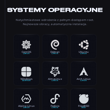
SYSTEMY OPERACYJNE
Natychmiastowe wdrożenie z pełnym dostępem root.
Najnowsze obrazy, automatyczna instalacja.
CentOS
Debian
Ubuntu
LINUX
LINUX
LINUX
Windows
AlmaLinux
Arch Linux
SERVER
LINUX
LINUX
Alpine Linux
Fedora
FreeBSD
LINUX
LINUX
BSD