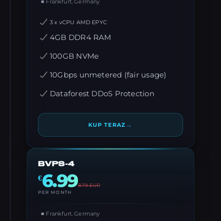
■ Frankfurt, Germany
3 x vCPU AMD EPYC
4GB DDR4 RAM
100GB NVMe
10Gbps unmetered (fair usage)
Dataforest DDoS Protection
→
KUP TERAZ
BVPS-4
6.99
€
8.79
EUR
PER MONTH
■ Frankfurt, Germany