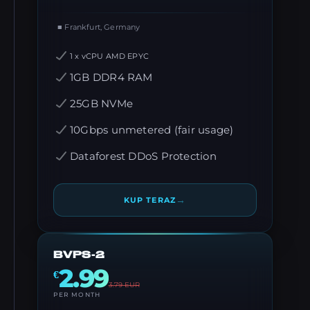
■ Frankfurt, Germany
1 x vCPU AMD EPYC
1GB DDR4 RAM
25GB NVMe
10Gbps unmetered (fair usage)
Dataforest DDoS Protection
→
KUP TERAZ
BVPS-2
2.99
€
3.79
EUR
PER MONTH