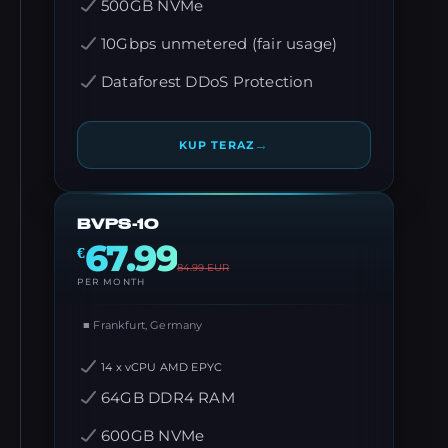
500GB NVMe
10Gbps unmetered (fair usage)
Dataforest DDoS Protection
→
KUP TERAZ
BVPS-10
67.99
€
84.99
EUR
PER MONTH
■ Frankfurt, Germany
14 x vCPU AMD EPYC
64GB DDR4 RAM
600GB NVMe