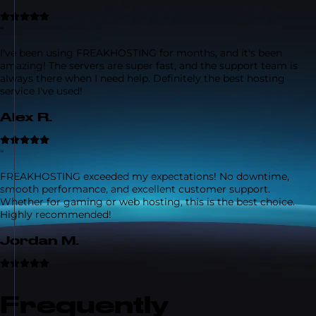
“
I've been using FREAKHOSTING for months, and it's been
amazing! The servers are super fast, and the support team is
always there when I need help. Definitely the best hosting
service I've used!
Alex R.
“
FREAKHOSTING exceeded my expectations! No downtime,
smooth performance, and excellent customer support.
Whether for gaming or web hosting, this is the best choice.
Highly recommended!
Jordan M.
Frequently