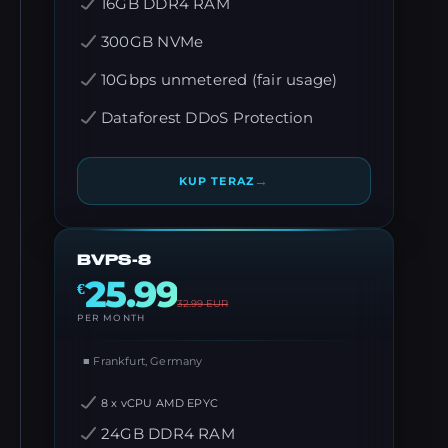
16GB DDR4 RAM
300GB NVMe
10Gbps unmetered (fair usage)
Dataforest DDoS Protection
→
KUP TERAZ
BVPS-8
25.99
€
32.99
EUR
PER MONTH
■ Frankfurt, Germany
8 x vCPU AMD EPYC
24GB DDR4 RAM