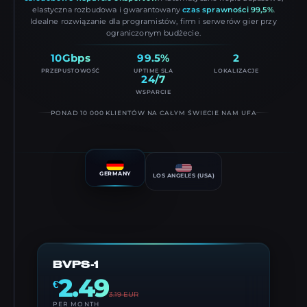
elastyczna rozbudowa i gwarantowany
czas sprawności 99,5%
.
Idealne rozwiązanie dla programistów, firm i serwerów gier przy
ograniczonym budżecie.
10Gbps
99.5%
2
PRZEPUSTOWOŚĆ
UPTIME SLA
LOKALIZACJE
24/7
WSPARCIE
PONAD 10 000 KLIENTÓW NA CAŁYM ŚWIECIE NAM UFA
GERMANY
LOS ANGELES (USA)
BVPS-1
2.49
€
3.19
EUR
PER MONTH