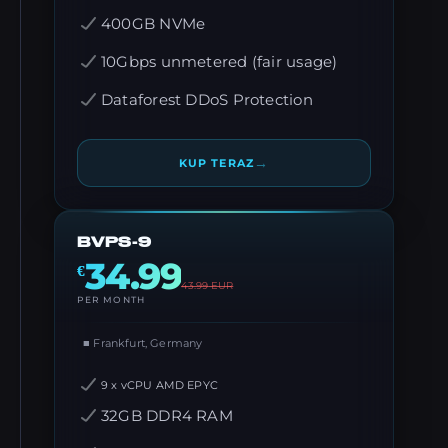
400GB NVMe
10Gbps unmetered (fair usage)
Dataforest DDoS Protection
→
KUP TERAZ
BVPS-9
34.99
€
43.99
EUR
PER MONTH
■ Frankfurt, Germany
9 x vCPU AMD EPYC
32GB DDR4 RAM