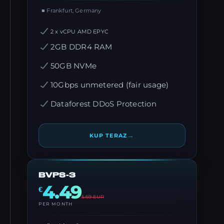
■ Frankfurt, Germany
2 x vCPU AMD EPYC
2GB DDR4 RAM
50GB NVMe
10Gbps unmetered (fair usage)
Dataforest DDoS Protection
→
KUP TERAZ
BVPS-3
4.49
€
5.69
EUR
PER MONTH