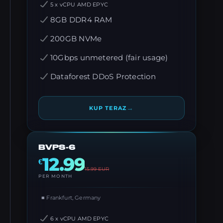
5 x vCPU AMD EPYC
8GB DDR4 RAM
200GB NVMe
10Gbps unmetered (fair usage)
Dataforest DDoS Protection
→
KUP TERAZ
BVPS-6
12.99
€
15.99
EUR
PER MONTH
■ Frankfurt, Germany
6 x vCPU AMD EPYC