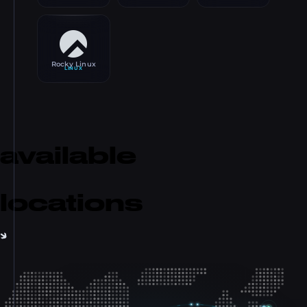
Rocky Linux
LINUX
available
locations