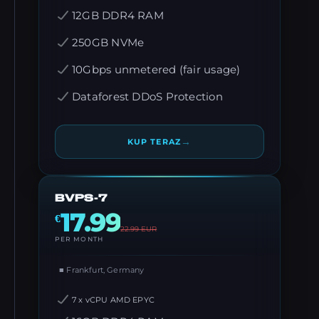
12GB DDR4 RAM
250GB NVMe
10Gbps unmetered (fair usage)
Dataforest DDoS Protection
→
KUP TERAZ
BVPS-7
17.99
€
22.99
EUR
PER MONTH
■ Frankfurt, Germany
7 x vCPU AMD EPYC