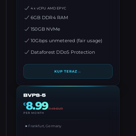
4 x vCPU AMD EPYC
6GB DDR4 RAM
150GB NVMe
10Gbps unmetered (fair usage)
Dataforest DDoS Protection
→
KUP TERAZ
BVPS-5
8.99
€
11.49
EUR
PER MONTH
■ Frankfurt, Germany