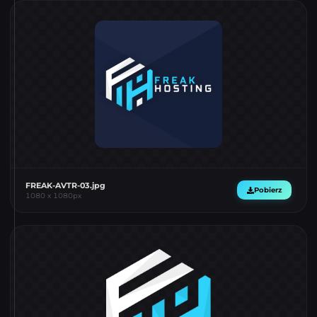
FREAK-AVTR-03.jpg
Pobierz
1080
x
1080
px