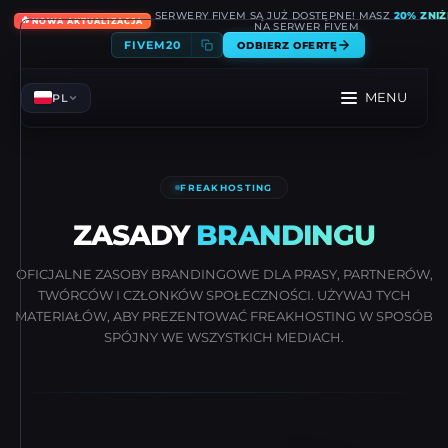
SERWERY FIVEM SĄ JUŻ DOSTĘPNE! MASZ
20% ZNIŻ
🔥
NOWA AKTUALIZACJA
NA SERWER FIVEM
FIVEM20
ODBIERZ OFERTĘ
MENU
PL
FREAKHOSTING
ZASADY
BRANDINGU
OFICJALNE ZASOBY BRANDINGOWE DLA PRASY, PARTNERÓW,
TWÓRCÓW I CZŁONKÓW SPOŁECZNOŚCI. UŻYWAJ TYCH
MATERIAŁÓW, ABY PREZENTOWAĆ FREAKHOSTING W SPOSÓB
SPÓJNY WE WSZYSTKICH MEDIACH.