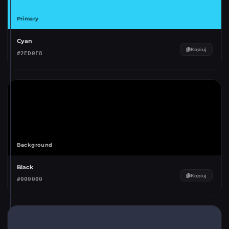
Primary
Cyan
Kopiuj
#
2ED0F8
Background
Black
Kopiuj
#
000000