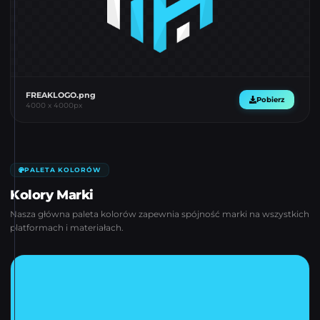
FREAKLOGO.png
Pobierz
4000
x
4000
px
PALETA KOLORÓW
Kolory Marki
Nasza główna paleta kolorów zapewnia spójność marki na wszystkich
platformach i materiałach.