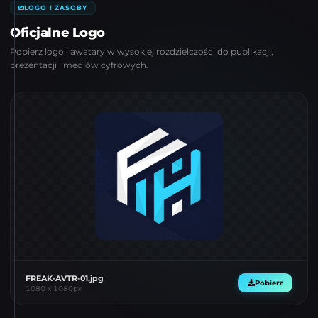
LOGO I ZASOBY
Oficjalne Logo
Pobierz logo i awatary w wysokiej rozdzielczości do publikacji,
prezentacji i mediów cyfrowych.
FREAK-AVTR-01.jpg
Pobierz
1080
x
1080
px