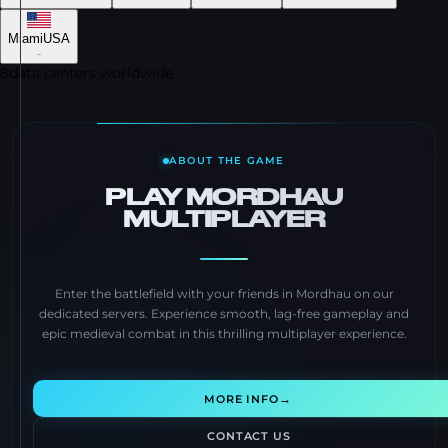
Miami
USA
-
8
data centers worldwide
ABOUT THE GAME
PLAY MORDHAU
MULTIPLAYER
Enter the battlefield with your friends in Mordhau on our
dedicated servers. Experience smooth, lag-free gameplay and
epic medieval combat in this thrilling multiplayer experience.
→
MORE INFO
CONTACT US