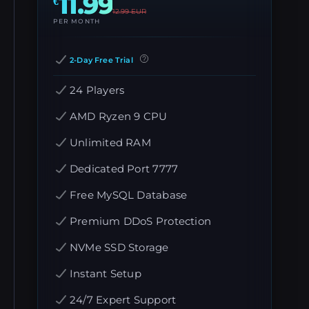
11.99
€
12.99
EUR
PER MONTH
2-Day Free Trial
24 Players
AMD Ryzen 9 CPU
Unlimited RAM
Dedicated Port 7777
Free MySQL Database
Premium DDoS Protection
NVMe SSD Storage
Instant Setup
24/7 Expert Support