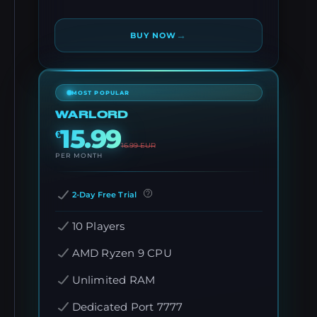
→
BUY NOW
MOST POPULAR
WARLORD
15.99
€
16.99
EUR
PER MONTH
2-Day Free Trial
10 Players
AMD Ryzen 9 CPU
Unlimited RAM
Dedicated Port 7777