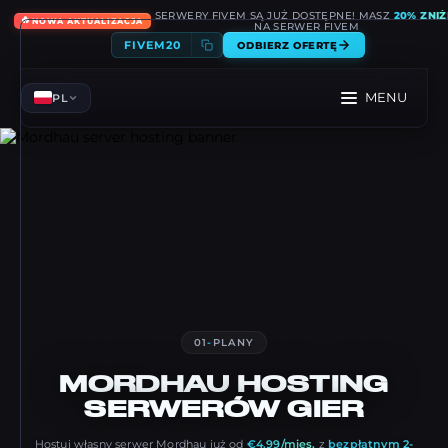
SERWERY FIVEM SĄ JUŻ DOSTĘPNE! MASZ
20% ZNIŻ
🔥
NOWA AKTUALIZACJA
NA SERWER FIVEM
FIVEM20
ODBIERZ OFERTĘ
MENU
PL
01
-
PLANY
MORDHAU
HOSTING
SERWERÓW GIER
Hostuj własny serwer Mordhau już od
€4.99/mies.
z
bezpłatnym 2-