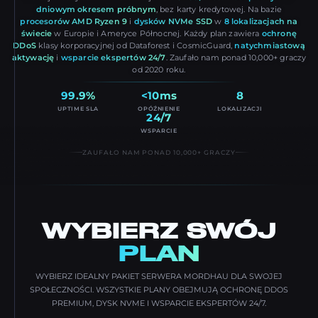
dniowym okresem próbnym
, bez karty kredytowej. Na bazie
procesorów AMD Ryzen 9
i
dysków NVMe SSD
w
8 lokalizacjach na
świecie
w Europie i Ameryce Północnej. Każdy plan zawiera
ochronę
DDoS
klasy korporacyjnej od Dataforest i CosmicGuard,
natychmiastową
aktywację
i
wsparcie ekspertów 24/7
. Zaufało nam ponad 10,000+ graczy
od 2020 roku.
99.9%
<10ms
8
UPTIME SLA
OPÓŹNIENIE
LOKALIZACJI
24/7
WSPARCIE
ZAUFAŁO NAM PONAD 10,000+ GRACZY
WYBIERZ SWÓJ
PLAN
WYBIERZ IDEALNY PAKIET SERWERA MORDHAU DLA SWOJEJ
SPOŁECZNOŚCI. WSZYSTKIE PLANY OBEJMUJĄ OCHRONĘ DDOS
PREMIUM, DYSK NVME I WSPARCIE EKSPERTÓW 24/7.