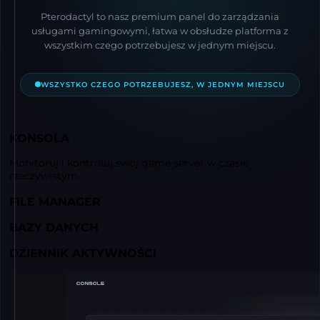
Pterodactyl to nasz premium panel do zarządzania
usługami gamingowymi, łatwa w obsłudze platforma z
wszystkim czego potrzebujesz w jednym miejscu.
WSZYSTKO CZEGO POTRZEBUJESZ, W JEDNYM MIEJSCU
KONSOLA
Monitoruj i kontroluj swój game server w czasie
rzeczywistym.
FILE MANAGER
BAZY DANYCH
DZIENNIK AKTYWNOŚCI