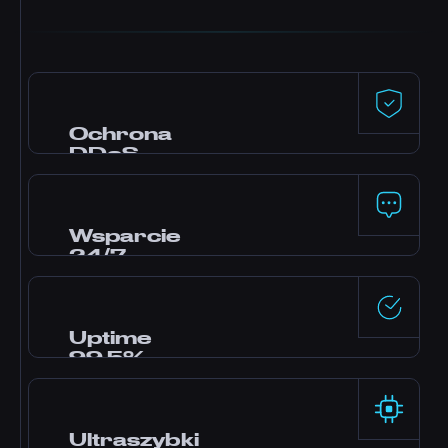
Ochrona
DDoS
Ochrona premium od Dataforest i
CosmicGuard z filtrami zoptymalizowanymi
pod gry. Twój serwer zostaje online nawet
Wsparcie
podczas ataków.
24/7
Potrzebujesz pomocy? Nasz zespół ekspertów
jest dostępny przez całą dobę na czacie na
żywo, na Discordzie i za pośrednictwem
Uptime
zgłoszeń. Na większość pytań odpowiadamy
99,5%
w ciągu kilku minut.
Data center klasy enterprise z redundantnym
zasilaniem i siecią zapewniają niezawodność
potwierdzoną naszym SLA.
Ultraszybki