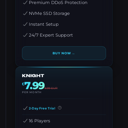
Premium DDoS Protection
NVMe SSD Storage
Instant Setup
24/7 Expert Support
→
BUY NOW
KNIGHT
7.99
€
8.99
EUR
PER MONTH
2-Day Free Trial
16 Players