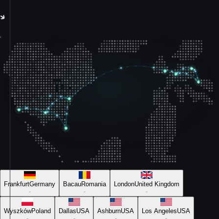
Frankfurt
Germany
Bacau
Romania
London
United Kingdom
-
-
-
Wyszków
Poland
Dallas
USA
Ashburn
USA
Los Angeles
USA
-
-
-
-