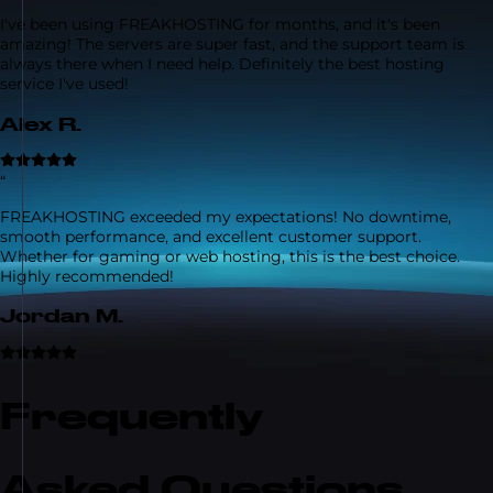
I've been using FREAKHOSTING for months, and it's been
amazing! The servers are super fast, and the support team is
always there when I need help. Definitely the best hosting
service I've used!
Alex R.
“
FREAKHOSTING exceeded my expectations! No downtime,
smooth performance, and excellent customer support.
Whether for gaming or web hosting, this is the best choice.
Highly recommended!
Jordan M.
Frequently
Asked Questions