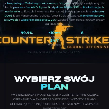
z
bezpłatnym 2-dniowym okresem próbnym
, bez karty kredytowej. Na
bazie
procesorów AMD Ryzen 9
i
dysków NVMe SSD
w
8 lokalizacjach
na świecie
w Europie i Ameryce Północnej. Każdy plan zawiera
ochronę
DDoS
klasy korporacyjnej od Dataforest i CosmicGuard,
natychmiastową
aktywację
i
wsparcie ekspertów 24/7
. Zaufało nam ponad 10,000+ graczy
od 2020 roku.
99.9%
<10ms
8
UPTIME SLA
OPÓŹNIENIE
LOKALIZACJI
24/7
WSPARCIE
ZAUFAŁO NAM PONAD 10,000+ GRACZY
WYBIERZ SWÓJ
PLAN
WYBIERZ IDEALNY PAKIET SERWERA COUNTER-STRIKE: GLOBAL
OFFENSIVE DLA SWOJEJ SPOŁECZNOŚCI. WSZYSTKIE PLANY
OBEJMUJĄ OCHRONĘ DDOS PREMIUM, DYSK NVME I WSPARCIE
EKSPERTÓW 24/7.