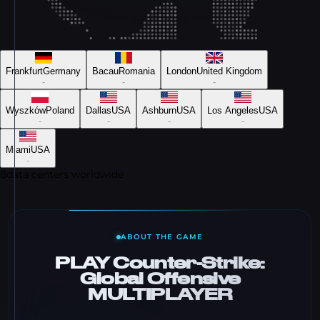
Frankfurt
Germany
Bacau
Romania
London
United Kingdom
-
-
-
Wyszków
Poland
Dallas
USA
Ashburn
USA
Los Angeles
USA
-
-
-
-
Miami
USA
-
8
data centers worldwide
ABOUT THE GAME
PLAY Counter-Strike:
Global Offensive
MULTIPLAYER