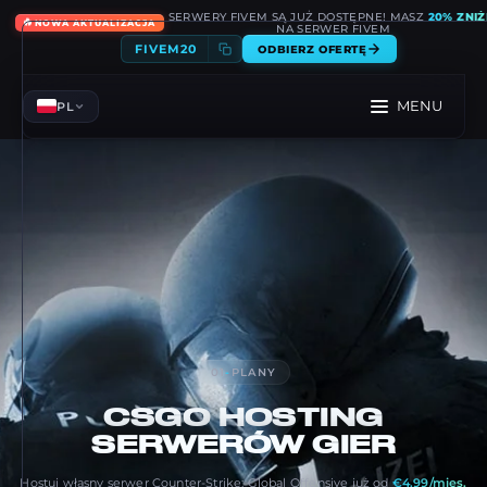
SERWERY FIVEM SĄ JUŻ DOSTĘPNE! MASZ
20% ZNIŻ
🔥
NOWA AKTUALIZACJA
NA SERWER FIVEM
FIVEM20
ODBIERZ OFERTĘ
MENU
PL
01
-
PLANY
CSGO
HOSTING
SERWERÓW GIER
Hostuj własny serwer Counter-Strike: Global Offensive już od
€4.99/mies.