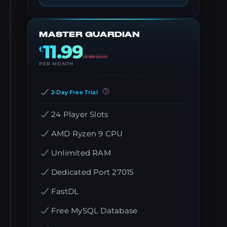
MASTER GUARDIAN
11.99
€
13.99
EUR
PER MONTH
2-Day Free Trial
24 Player Slots
AMD Ryzen 9 CPU
Unlimited RAM
Dedicated Port 27015
FastDL
Free MySQL Database