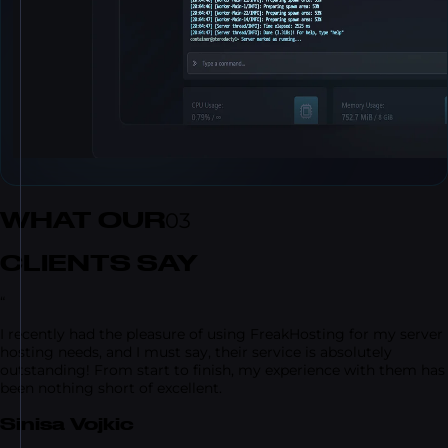
WHAT OUR
03
CLIENTS SAY
“
I recently had the pleasure of using FreakHosting for my server
hosting needs, and I must say, their service is absolutely
outstanding! From start to finish, my experience with them has
been nothing short of excellent.
Sinisa Vojkic