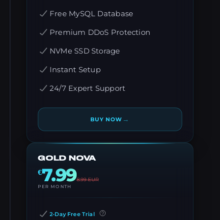
Free MySQL Database
Premium DDoS Protection
NVMe SSD Storage
Instant Setup
24/7 Expert Support
→
BUY NOW
GOLD NOVA
7.99
€
8.99
EUR
PER MONTH
2-Day Free Trial