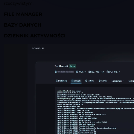
rzeczywistym.
FILE MANAGER
BAZY DANYCH
DZIENNIK AKTYWNOŚCI