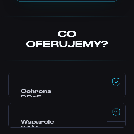
CO
OFERUJEMY?
Ochrona
DDoS
Ochrona premium od Dataforest i
CosmicGuard z filtrami zoptymalizowanymi
pod gry. Twój serwer zostaje online nawet
Wsparcie
podczas ataków.
24/7