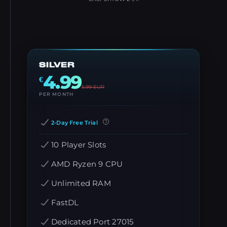
SILVER
4.99
€
5.99
EUR
PER MONTH
2-Day Free Trial
10 Player Slots
AMD Ryzen 9 CPU
Unlimited RAM
FastDL
Dedicated Port 27015