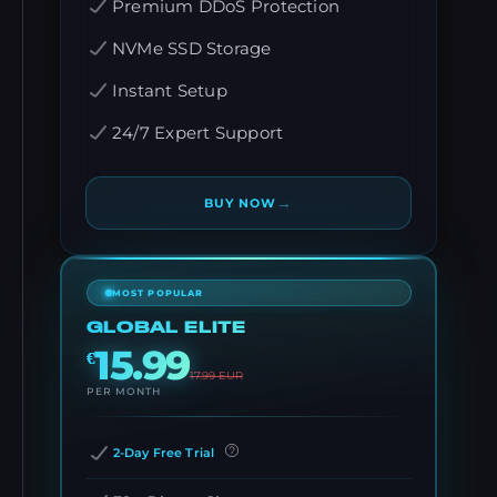
Premium DDoS Protection
NVMe SSD Storage
Instant Setup
24/7 Expert Support
→
BUY NOW
MOST POPULAR
GLOBAL ELITE
15.99
€
17.99
EUR
PER MONTH
2-Day Free Trial