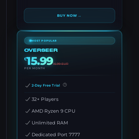
→
BUY NOW
MOST POPULAR
OVERSEER
15.99
€
16.99
EUR
PER MONTH
2-Day Free Trial
32+ Players
AMD Ryzen 9 CPU
Unlimited RAM
Dedicated Port 7777