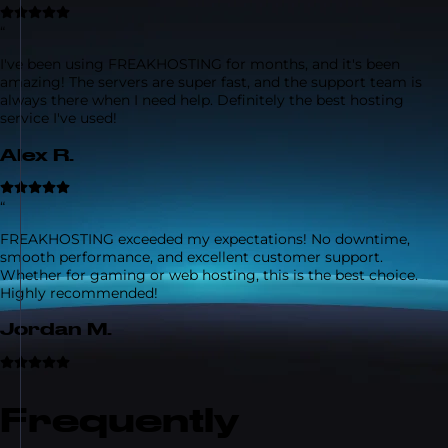
“
I've been using FREAKHOSTING for months, and it's been
amazing! The servers are super fast, and the support team is
always there when I need help. Definitely the best hosting
service I've used!
Alex R.
“
FREAKHOSTING exceeded my expectations! No downtime,
smooth performance, and excellent customer support.
Whether for gaming or web hosting, this is the best choice.
Highly recommended!
Jordan M.
Frequently