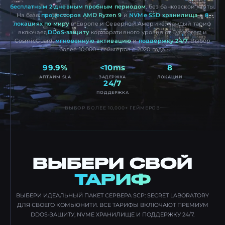
бесплатным 2-дневным пробным периодом
, без банковской карты.
На базе
процессоров AMD Ryzen 9
и
NVMe SSD хранилища
в
8
локациях по миру
в Европе и Северной Америке. Каждый тариф
включает
DDoS-защиту
корпоративного уровня от Dataforest и
CosmicGuard,
мгновенную активацию
и
поддержку 24/7
. Выбор
более 10,000+ геймеров с 2020 года.
99.9%
<10ms
8
АПТАЙМ SLA
ЗАДЕРЖКА
ЛОКАЦИЙ
24/7
ПОДДЕРЖКА
ВЫБОР БОЛЕЕ 10,000+ ГЕЙМЕРОВ
ВЫБЕРИ СВОЙ
ТАРИФ
ВЫБЕРИ ИДЕАЛЬНЫЙ ПАКЕТ СЕРВЕРА SCP: SECRET LABORATORY
ДЛЯ СВОЕГО КОМЬЮНИТИ. ВСЕ ТАРИФЫ ВКЛЮЧАЮТ ПРЕМИУМ
DDOS-ЗАЩИТУ, NVME ХРАНИЛИЩЕ И ПОДДЕРЖКУ 24/7.