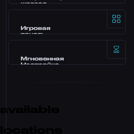
гарантированную нашим SLA.
железо
Процессоры AMD Ryzen 9 и NVMe SSD
хранилище обеспечивают топовую
однопоточную производительность для
Игровая
самых требовательных игровых серверов.
панель
Панель управления Pterodactyl с
установкой модов в один клик, файловым
менеджером, доступом к базам данных,
Мгновенная
резервным копированием и мониторингом
Настройка
в реальном времени.
Твой сервер активируется сразу после
оплаты. Без ожидания. Начни играть и
пригласи друзей за считанные минуты.
available
locations