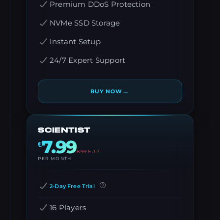
Premium DDoS Protection
NVMe SSD Storage
Instant Setup
24/7 Expert Support
→
BUY NOW
SCIENTIST
7.99
€
8.99
EUR
PER MONTH
2-Day Free Trial
16 Players