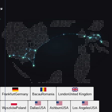
Frankfurt
Germany
Bacau
Romania
London
United Kingdom
-
-
-
Wyszków
Poland
Dallas
USA
Ashburn
USA
Los Angeles
USA
-
-
-
-