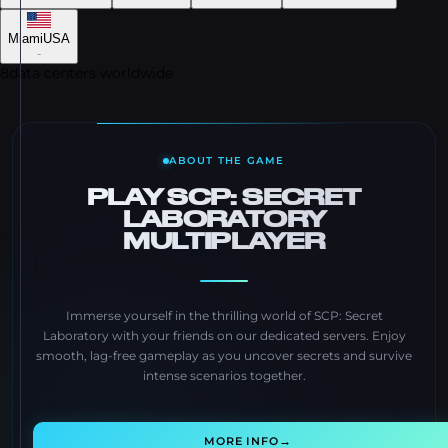
Miami
USA
-
8
data centers worldwide
ABOUT THE GAME
PLAY SCP: SECRET
LABORATORY
MULTIPLAYER
Immerse yourself in the thrilling world of SCP: Secret
Laboratory with your friends on our dedicated servers. Enjoy
smooth, lag-free gameplay as you uncover secrets and survive
intense scenarios together.
→
MORE INFO