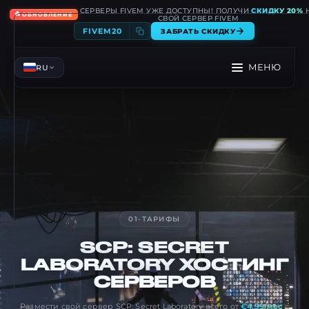
СЕРВЕРЫ FIVEM УЖЕ ДОСТУПНЫ! ПОЛУЧИ
СКИДКУ 20%
🔥
ОБНОВЛЕНИЕ
СВОЙ СЕРВЕР FIVEM
FIVEM20
ЗАБРАТЬ СКИДКУ
МЕНЮ
RU
01
-
ТАРИФЫ
SCP: SECRET
LABORATORY
ХОСТИНГ
СЕРВЕРОВ
Размести свой сервер SCP: Secret Laboratory всего от
€4.99/мес
с