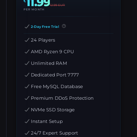
11.99
€
12.99
EUR
PER MONTH
2-Day Free Trial
24 Players
AMD Ryzen 9 CPU
Unlimited RAM
Dedicated Port 7777
Free MySQL Database
Premium DDoS Protection
NVMe SSD Storage
Instant Setup
24/7 Expert Support