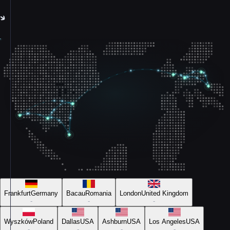
Frankfurt
Germany
Bacau
Romania
London
United Kingdom
-
-
-
Wyszków
Poland
Dallas
USA
Ashburn
USA
Los Angeles
USA
-
-
-
-