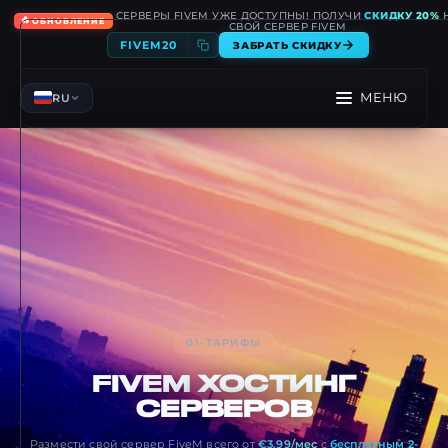
СЕРВЕРЫ FIVEM УЖЕ ДОСТУПНЫ! ПОЛУЧИ
СКИДКУ 20%
🔥
ОБНОВЛЕНИЕ
СВОЙ СЕРВЕР FIVEM
FIVEM20
ЗАБРАТЬ СКИДКУ
МЕНЮ
RU
01
-
ТАРИФЫ
FIVEM
ХОСТИНГ
СЕРВЕРОВ
Размести свой сервер FiveM всего от
€3.99/мес
с
бесплатным 2-