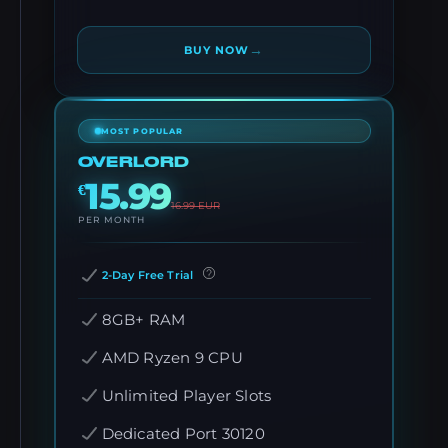
→
BUY NOW
MOST POPULAR
OVERLORD
15.99
€
16.99
EUR
PER MONTH
2-Day Free Trial
8GB+ RAM
AMD Ryzen 9 CPU
Unlimited Player Slots
Dedicated Port 30120