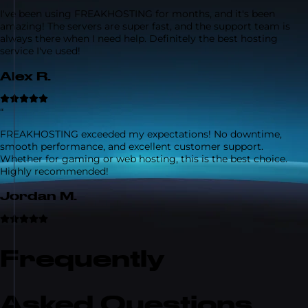
I've been using FREAKHOSTING for months, and it's been
amazing! The servers are super fast, and the support team is
always there when I need help. Definitely the best hosting
service I've used!
Alex R.
“
FREAKHOSTING exceeded my expectations! No downtime,
smooth performance, and excellent customer support.
Whether for gaming or web hosting, this is the best choice.
Highly recommended!
Jordan M.
Frequently
Asked Questions