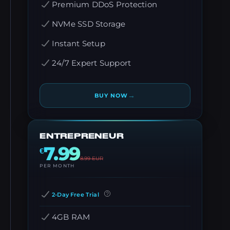
Premium DDoS Protection
NVMe SSD Storage
Instant Setup
24/7 Expert Support
→
BUY NOW
ENTREPRENEUR
7.99
€
8.99
EUR
PER MONTH
2-Day Free Trial
4GB RAM