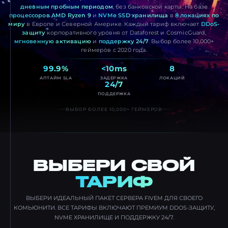
дневным пробным периодом
, без банковской карты. На базе
процессоров AMD Ryzen 9
и
NVMe SSD хранилища
в
8 локациях по
миру
в Европе и Северной Америке. Каждый тариф включает
DDoS-
защиту
корпоративного уровня от Dataforest и CosmicGuard,
мгновенную активацию
и
поддержку 24/7
. Выбор более 10,000+
геймеров с 2020 года.
99.9%
<10ms
8
АПТАЙМ SLA
ЗАДЕРЖКА
ЛОКАЦИЙ
24/7
ПОДДЕРЖКА
ВЫБОР БОЛЕЕ 10,000+ ГЕЙМЕРОВ
ВЫБЕРИ СВОЙ
ТАРИФ
ВЫБЕРИ ИДЕАЛЬНЫЙ ПАКЕТ СЕРВЕРА FIVEM ДЛЯ СВОЕГО
КОМЬЮНИТИ. ВСЕ ТАРИФЫ ВКЛЮЧАЮТ ПРЕМИУМ DDOS-ЗАЩИТУ,
NVME ХРАНИЛИЩЕ И ПОДДЕРЖКУ 24/7.