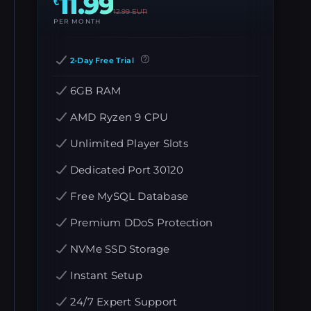
11.99
€
12.99
EUR
PER MONTH
2-Day Free Trial
6GB RAM
AMD Ryzen 9 CPU
Unlimited Player Slots
Dedicated Port 30120
Free MySQL Database
Premium DDoS Protection
NVMe SSD Storage
Instant Setup
24/7 Expert Support