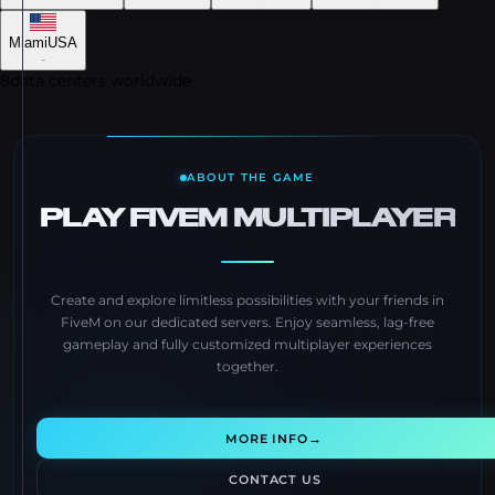
Miami
USA
-
8
data centers worldwide
ABOUT THE GAME
PLAY FIVEM MULTIPLAYER
Create and explore limitless possibilities with your friends in
FiveM on our dedicated servers. Enjoy seamless, lag-free
gameplay and fully customized multiplayer experiences
together.
→
MORE INFO
CONTACT US