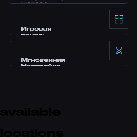
гарантированную нашим SLA.
железо
Процессоры AMD Ryzen 9 и NVMe SSD
хранилище обеспечивают топовую
однопоточную производительность для
Игровая
самых требовательных игровых серверов.
панель
Панель управления Pterodactyl с
установкой модов в один клик, файловым
менеджером, доступом к базам данных,
Мгновенная
резервным копированием и мониторингом
Настройка
в реальном времени.
Твой сервер активируется сразу после
оплаты. Без ожидания. Начни играть и
пригласи друзей за считанные минуты.
available
locations