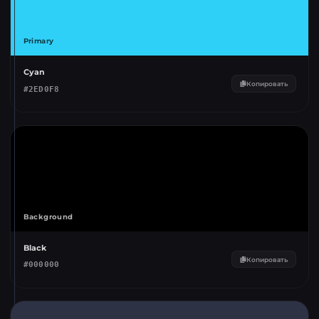
Primary
Cyan
Копировать
#
2ED0F8
Background
Black
Копировать
#
000000