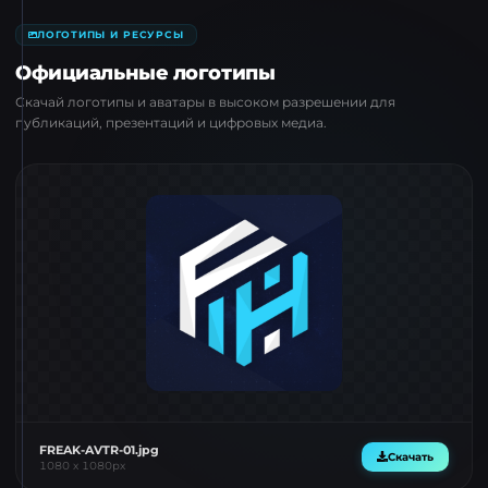
ЛОГОТИПЫ И РЕСУРСЫ
Официальные логотипы
Скачай логотипы и аватары в высоком разрешении для
публикаций, презентаций и цифровых медиа.
FREAK-AVTR-01.jpg
Скачать
1080
x
1080
px