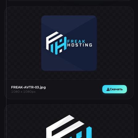
FREAK-AVTR-03.jpg
Скачать
1080
x
1080
px