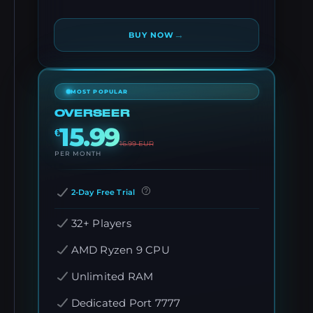
→
BUY NOW
MOST POPULAR
OVERSEER
15.99
€
16.99
EUR
PER MONTH
2-Day Free Trial
32+ Players
AMD Ryzen 9 CPU
Unlimited RAM
Dedicated Port 7777