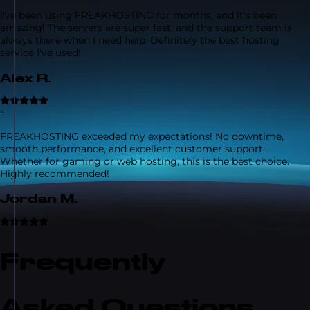
I've been using FREAKHOSTING for months, and it's been
amazing! The servers are super fast, and the support team is
always there when I need help. Definitely the best hosting
service I've used!
Alex R.
“
FREAKHOSTING exceeded my expectations! No downtime,
smooth performance, and excellent customer support.
Whether for gaming or web hosting, this is the best choice.
Highly recommended!
Jordan M.
Frequently
Asked Questions