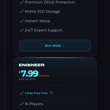
Premium DDoS Protection
NVMe SSD Storage
Instant Setup
24/7 Expert Support
→
BUY NOW
ENGINEER
7.99
€
8.99
EUR
PER MONTH
2-Day Free Trial
16 Players