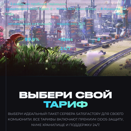
2-дневным пробным периодом
, без банковской карты. На базе
процессоров AMD Ryzen 9
и
NVMe SSD хранилища
в
8 локациях по
миру
в Европе и Северной Америке. Каждый тариф включает
DDoS-
защиту
корпоративного уровня от Dataforest и CosmicGuard,
мгновенную активацию
и
поддержку 24/7
. Выбор более 10,000+
геймеров с 2020 года.
99.9%
<10ms
8
АПТАЙМ SLA
ЗАДЕРЖКА
ЛОКАЦИЙ
24/7
ПОДДЕРЖКА
ВЫБОР БОЛЕЕ 10,000+ ГЕЙМЕРОВ
ВЫБЕРИ СВОЙ
ТАРИФ
ВЫБЕРИ ИДЕАЛЬНЫЙ ПАКЕТ СЕРВЕРА SATISFACTORY ДЛЯ СВОЕГО
КОМЬЮНИТИ. ВСЕ ТАРИФЫ ВКЛЮЧАЮТ ПРЕМИУМ DDOS-ЗАЩИТУ,
NVME ХРАНИЛИЩЕ И ПОДДЕРЖКУ 24/7.