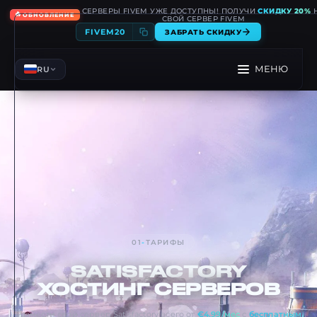
СЕРВЕРЫ FIVEM УЖЕ ДОСТУПНЫ! ПОЛУЧИ
СКИДКУ 20%
🔥
ОБНОВЛЕНИЕ
СВОЙ СЕРВЕР FIVEM
FIVEM20
ЗАБРАТЬ СКИДКУ
МЕНЮ
RU
01
-
ТАРИФЫ
SATISFACTORY
ХОСТИНГ СЕРВЕРОВ
Размести свой сервер Satisfactory всего от
€4.99/мес
с
бесплатным