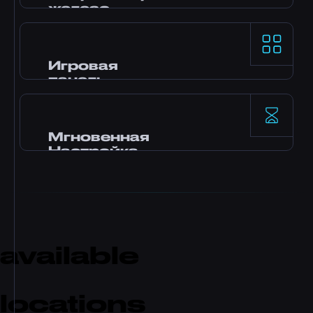
гарантированную нашим SLA.
железо
Процессоры AMD Ryzen 9 и NVMe SSD
хранилище обеспечивают топовую
однопоточную производительность для
Игровая
самых требовательных игровых серверов.
панель
Панель управления Pterodactyl с
установкой модов в один клик, файловым
менеджером, доступом к базам данных,
Мгновенная
резервным копированием и мониторингом
Настройка
в реальном времени.
Твой сервер активируется сразу после
оплаты. Без ожидания. Начни играть и
пригласи друзей за считанные минуты.
available
locations