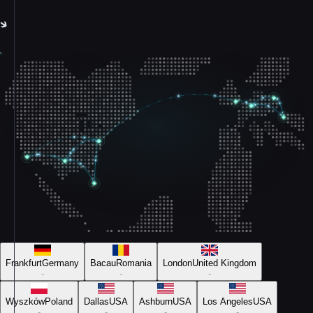
Frankfurt
Germany
Bacau
Romania
London
United Kingdom
-
-
-
Wyszków
Poland
Dallas
USA
Ashburn
USA
Los Angeles
USA
-
-
-
-