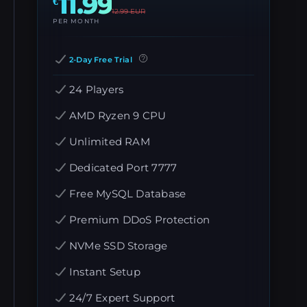
11.99
€
12.99
EUR
PER MONTH
2-Day Free Trial
24 Players
AMD Ryzen 9 CPU
Unlimited RAM
Dedicated Port 7777
Free MySQL Database
Premium DDoS Protection
NVMe SSD Storage
Instant Setup
24/7 Expert Support