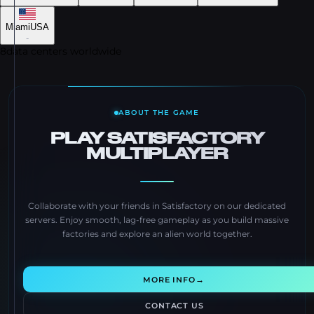
Miami
USA
-
8
data centers worldwide
ABOUT THE GAME
PLAY SATISFACTORY
MULTIPLAYER
Collaborate with your friends in Satisfactory on our dedicated
servers. Enjoy smooth, lag-free gameplay as you build massive
factories and explore an alien world together.
→
MORE INFO
CONTACT US