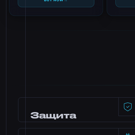
→
BUY NOW
Защита
DDoS