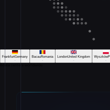
Frankfurt
Germany
Bacau
Romania
London
United Kingdom
Wyszków
P
-
-
-
-
8
data centers worldwide