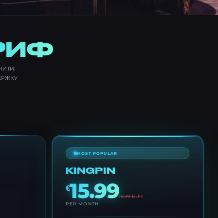
РИФ
НИТИ.
ЕРЖКУ
MOST POPULAR
KINGPIN
15.99
€
16.99
EUR
PER MONTH