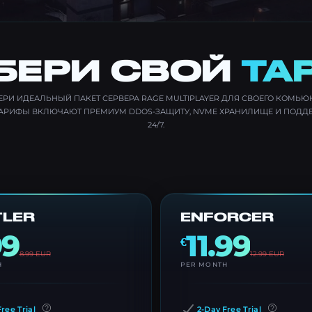
БЕРИ СВОЙ
ТА
РИ ИДЕАЛЬНЫЙ ПАКЕТ СЕРВЕРА RAGE MULTIPLAYER ДЛЯ СВОЕГО КОМЬЮ
ТАРИФЫ ВКЛЮЧАЮТ ПРЕМИУМ DDOS-ЗАЩИТУ, NVME ХРАНИЛИЩЕ И ПОДД
24/7.
TLER
ENFORCER
99
11.99
€
8.99
EUR
12.99
EUR
H
PER MONTH
ree Trial
2-Day Free Trial