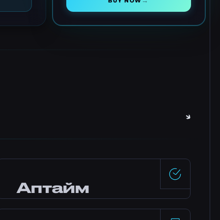
→
BUY NOW
?
Аптайм
99.5%