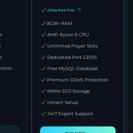
2-Day Free Trial
8GB+ RAM
s
AMD Ryzen 9 CPU
5
Unlimited Player Slots
e
Dedicated Port 22005
ction
Free MySQL Database
Premium DDoS Protection
NVMe SSD Storage
Instant Setup
24/7 Expert Support