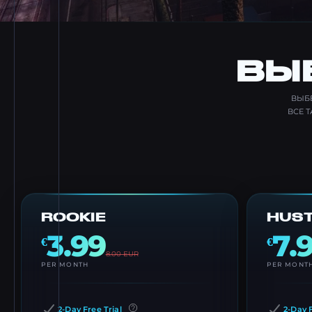
ВЫ
ВЫБЕ
ВСЕ 
ROOKIE
HUS
3.99
7.
€
€
8.00
EUR
PER MONTH
PER MONT
2-Day Free Trial
2-Day F