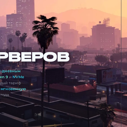
РВЕРОВ
2-дневным
en 9
и
NVMe
ждый тариф
,
мгновенную
года.