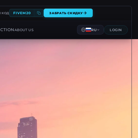
FIVEM20
 КОД
ЗАБРАТЬ СКИДКУ
CTION
ABOUT US
RU
LOGIN