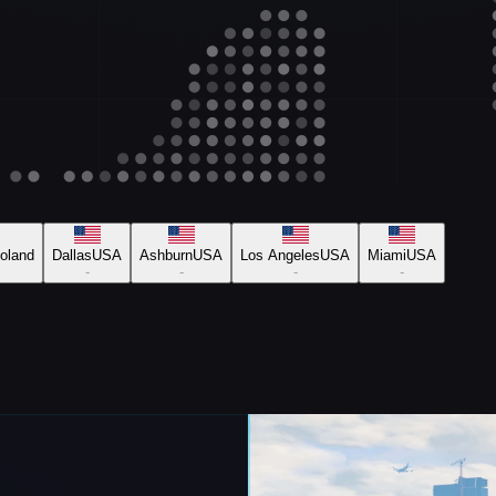
oland
Dallas
USA
Ashburn
USA
Los Angeles
USA
Miami
USA
-
-
-
-