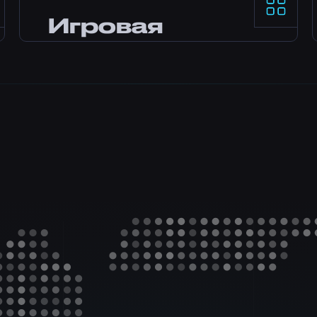
Нужна помощь? Наша команда
Игровая
экспертов онлайн круглосуточно через
чат, Discord и тикеты. Большинство
панель
вопросов решаются за минуты.
Панель управления Pterodactyl с
установкой модов в один клик,
файловым менеджером, доступом к
базам данных, резервным
копированием и мониторингом в
реальном времени.