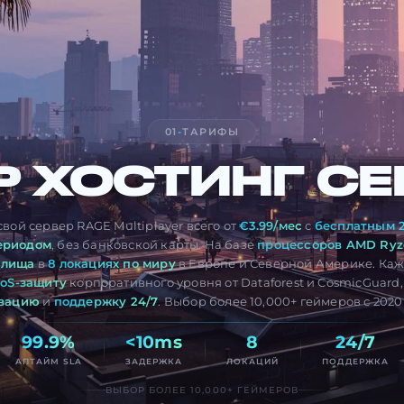
01
-
ТАРИФЫ
P
ХОСТИНГ СЕ
свой сервер RAGE Multiplayer всего от
€3.99/мес
с
бесплатным 
ериодом
, без банковской карты. На базе
процессоров AMD Ryz
илища
в
8 локациях по миру
в Европе и Северной Америке. Ка
oS-защиту
корпоративного уровня от Dataforest и CosmicGuard
вацию
и
поддержку 24/7
. Выбор более 10,000+ геймеров с 2020 
99.9%
<10ms
8
24/7
АПТАЙМ SLA
ЗАДЕРЖКА
ЛОКАЦИЙ
ПОДДЕРЖКА
ВЫБОР БОЛЕЕ 10,000+ ГЕЙМЕРОВ