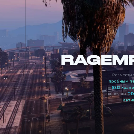
RAGEM
Размести 
пробным п
SSD хран
включает
DD
акти