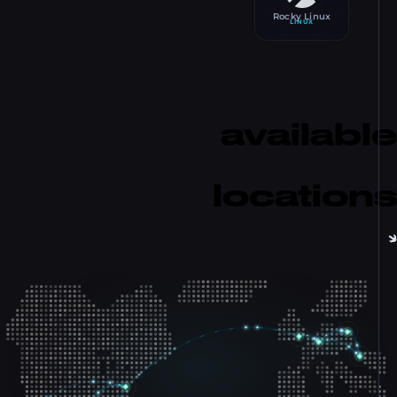
Rocky Linux
LINUX
availab
locatio