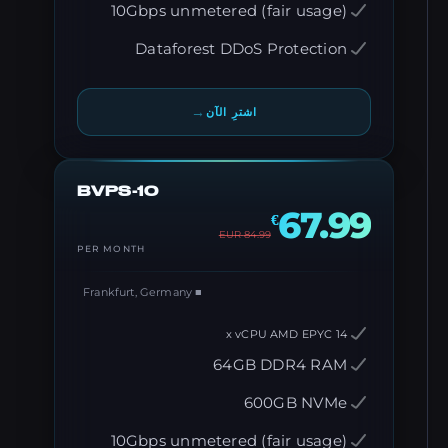
10Gbps unmetered (fair usage)
Dataforest DDoS Protection
→
اشترِ الآن
BVPS-10
67.99
€
EUR
84.99
PER MONTH
■ Frankfurt, Germany
14 x vCPU AMD EPYC
64GB DDR4 RAM
600GB NVMe
10Gbps unmetered (fair usage)