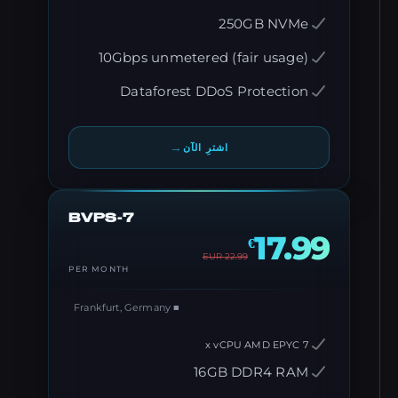
250GB NVMe
10Gbps unmetered (fair usage)
Dataforest DDoS Protection
→
اشترِ الآن
BVPS-7
17.99
€
EUR
22.99
PER MONTH
■ Frankfurt, Germany
7 x vCPU AMD EPYC
16GB DDR4 RAM