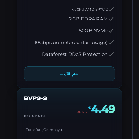
2 x vCPU AMD EPYC
2GB DDR4 RAM
50GB NVMe
10Gbps unmetered (fair usage)
Dataforest DDoS Protection
→
اشترِ الآن
BVPS-3
4.49
€
EUR
5.69
PER MONTH
■ Frankfurt, Germany