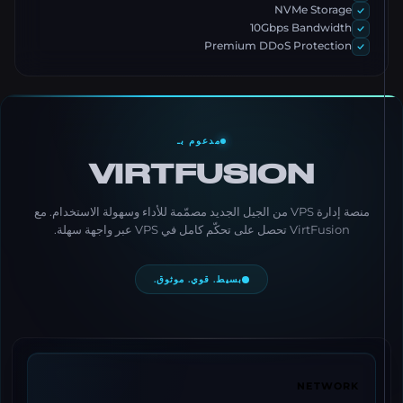
NVMe Storage
10Gbps Bandwidth
Premium DDoS Protection
مدعوم بـ
VIRTFUSION
منصة إدارة VPS من الجيل الجديد مصمّمة للأداء وسهولة الاستخدام. مع
VirtFusion تحصل على تحكّم كامل في VPS عبر واجهة سهلة.
بسيط. قوي. موثوق.
NETWORK