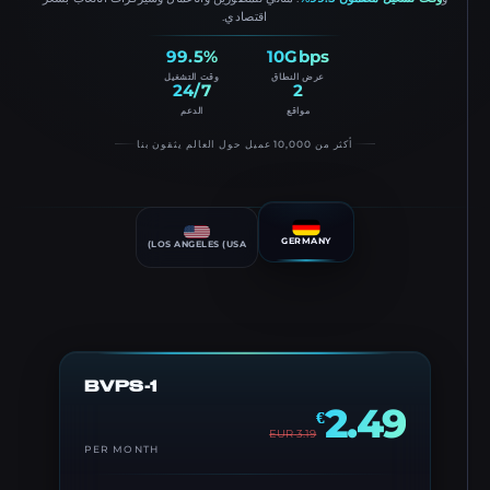
اقتصادي.
99.5%
10Gbps
عرض النطاق
وقت التشغيل
24/7
2
مواقع
الدعم
أكثر من 10,000 عميل حول العالم يثقون بنا
GERMANY
LOS ANGELES (USA)
BVPS-1
2.49
€
EUR
3.19
PER MONTH