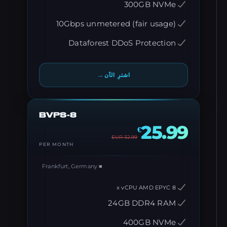
300GB NVMe
10Gbps unmetered (fair usage)
Dataforest DDoS Protection
→
اشترِ الآن
BVPS-8
25.99
€
EUR
32.99
PER MONTH
■ Frankfurt, Germany
8 x vCPU AMD EPYC
24GB DDR4 RAM
400GB NVMe