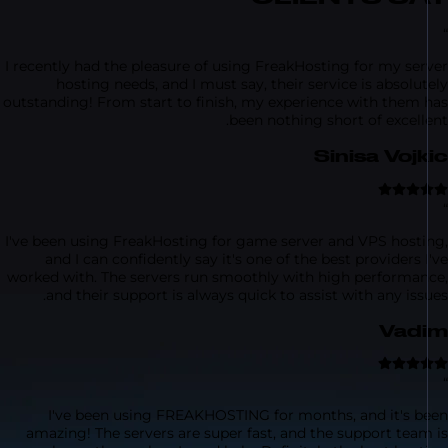
I recently had the pleasure of using FreakHosting for my se
hosting needs, and I must say, their service is absol
outstanding! From start to finish, my experience with them
been nothing short of excel
Sinisa Voj
I've been using FreakHosting for game server and VPS host
and I can confidently say it's one of the best providers
worked with. The servers run smoothly with high performa
and their support is always quick to assist with any is
Va
I've been using FREAKHOSTING for months, and it's 
amazing! The servers are super fast, and the support tea