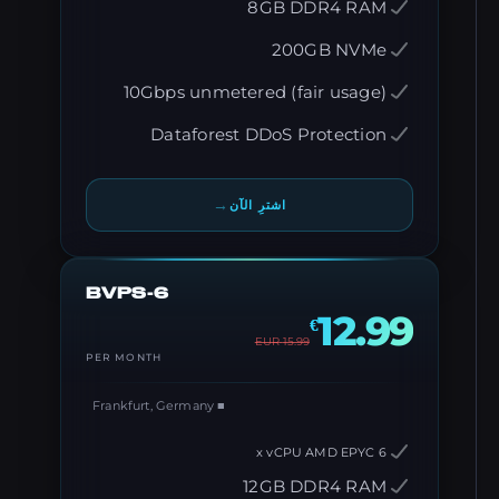
8GB DDR4 RAM
200GB NVMe
10Gbps unmetered (fair usage)
Dataforest DDoS Protection
→
اشترِ الآن
BVPS-6
12.99
€
EUR
15.99
PER MONTH
■ Frankfurt, Germany
6 x vCPU AMD EPYC
12GB DDR4 RAM