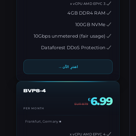
3 x vCPU AMD EPYC
4GB DDR4 RAM
100GB NVMe
10Gbps unmetered (fair usage)
Dataforest DDoS Protection
→
اشترِ الآن
BVPS-4
6.99
€
EUR
8.79
PER MONTH
■ Frankfurt, Germany
4 x vCPU AMD EPYC