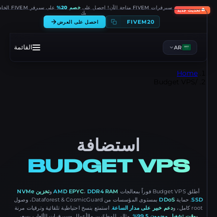
على سيرفر FIVEM الخاص
خصم 20%
سيرفرات FIVEM متاحة الآن! احصل على

تحديث جديد
بك
FIVEM20
احصل على العرض
القائمة
AR
Home
Budget VPS
/
استضافة
BUDGET VPS
تخزين NVMe
و
AMD EPYC
،
DDR4 RAM
أطلق Budget VPS فوراً بمعالجات
بمستوى المؤسسات من Dataforest & CosmicGuard، وصول
DDoS
. حماية
SSD
. استمتع بنسخ احتياطية تلقائية وترقيات مرنة
دعم خبير على مدار الساعة
root كامل، و
. مثالي للمطوّرين والأعمال وسيرفرات الألعاب بسعر
وقت تشغيل مضمون 99.5%
و