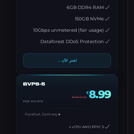
6GB DDR4 RAM
150GB NVMe
10Gbps unmetered (fair usage)
Dataforest DDoS Protection
→
اشترِ الآن
BVPS-5
8.99
€
EUR
11.49
PER MONTH
■ Frankfurt, Germany
5 x vCPU AMD EPYC