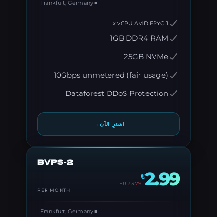
■ Frankfurt, Germany
1 x vCPU AMD EPYC
1GB DDR4 RAM
25GB NVMe
10Gbps unmetered (fair usage)
Dataforest DDoS Protection
→
اشترِ الآن
BVPS-2
2.99
€
EUR
3.79
PER MONTH
■ Frankfurt, Germany