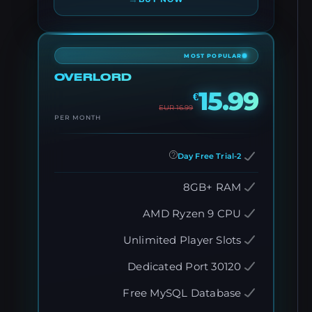
MOST POPULAR
OVERLORD
15.99
€
EUR
16.99
PER MONTH
2-Day Free Trial
8GB+ RAM
AMD Ryzen 9 CPU
Unlimited Player Slots
Dedicated Port 30120
Free MySQL Database