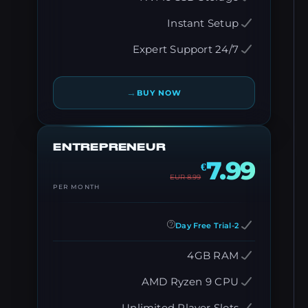
Instant Setup
24/7 Expert Support
→
BUY NOW
ENTREPRENEUR
7.99
€
EUR
8.99
PER MONTH
2-Day Free Trial
4GB RAM
AMD Ryzen 9 CPU