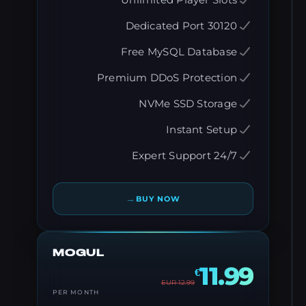
Unlimited Player Slots
Dedicated Port 30120
Free MySQL Database
Premium DDoS Protection
NVMe SSD Storage
Instant Setup
24/7 Expert Support
→
BUY NOW
MOGUL
11.99
€
EUR
12.99
PER MONTH