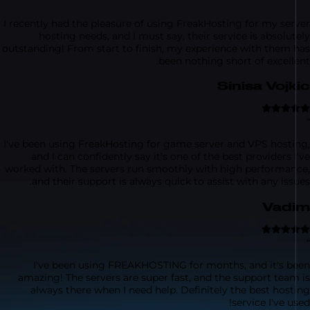
I recently had the pleasure of using FreakHosting for my se
hosting needs, and I must say, their service is absol
outstanding! From start to finish, my experience with them
been nothing short of excel
Sinisa Voj
I've been using FreakHosting for game server and VPS host
and I can confidently say it's one of the best providers
worked with. The servers run smoothly with high performa
and their support is always quick to assist with any is
Va
I've been using FREAKHOSTING for months, and it's 
amazing! The servers are super fast, and the support tea
always there when I need help. Definitely the best ho
service I've 