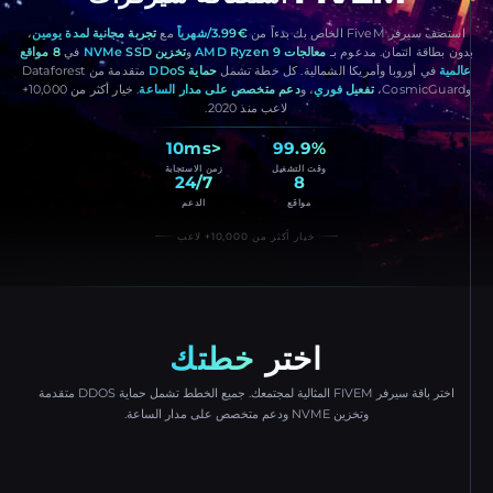
تضف سيرفر FiveM الخاص بك بدءاً من
€3.99/شهرياً
مع
تجربة مجانية لمدة يومين
،
ن بطاقة ائتمان. مدعوم بـ
معالجات AMD Ryzen 9
و
تخزين NVMe SSD
في
8 مواقع
لمية
في أوروبا وأمريكا الشمالية. كل خطة تشمل
حماية DDoS
متقدمة من Dataforest
تفعيل فوري
، و
دعم متخصص على مدار الساعة
. خيار أكثر من 10,000+
لاعب منذ 2020.
<10ms
99.9%
وقت التشغيل
زمن الاستجابة
24/7
8
مواقع
الدعم
خيار أكثر من 10,000+ لاعب
اختر
خطتك
اختر باقة سيرفر FIVEM المثالية لمجتمعك. جميع الخطط تشمل حماية DDOS متقدمة
وتخزين NVME ودعم متخصص على مدار الساعة.