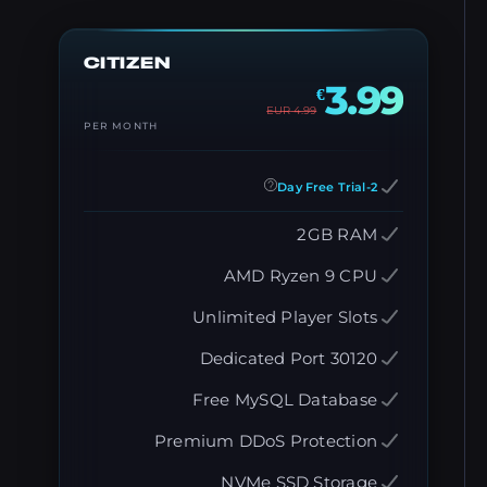
CITIZEN
3.99
€
EUR
4.99
PER MONTH
2-Day Free Trial
2GB RAM
AMD Ryzen 9 CPU
Unlimited Player Slots
Dedicated Port 30120
Free MySQL Database
Premium DDoS Protection
NVMe SSD Storage