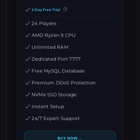
2-Day Free Trial
24 Players
AMD Ryzen 9 CPU
Unlimited RAM
Dedicated Port 7777
Free MySQL Database
Premium DDoS Protection
NVMe SSD Storage
Instant Setup
24/7 Expert Support
→
BUY NOW