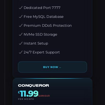
Dedicated Port 7777
Free MySQL Database
Premium DDoS Protection
NVMe SSD Storage
Instant Setup
24/7 Expert Support
→
BUY NOW
CONQUEROR
11.99
€
12.99
EUR
PER MONTH