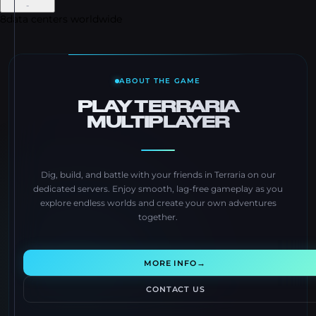
-
8
data centers worldwide
ABOUT THE GAME
PLAY TERRARIA
MULTIPLAYER
Dig, build, and battle with your friends in Terraria on our
dedicated servers. Enjoy smooth, lag-free gameplay as you
explore endless worlds and create your own adventures
together.
→
MORE INFO
CONTACT US