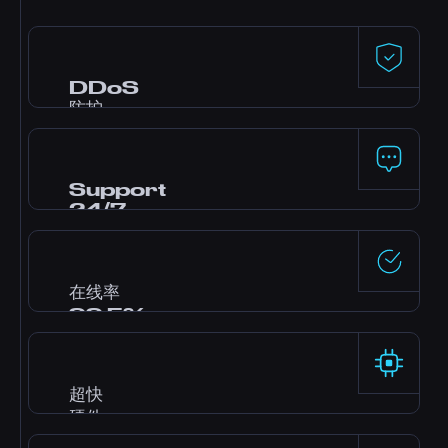
DDoS
防护
Dataforest 和 CosmicGuard 提供的高级防护，配
备 gaming 优化过滤器。即使遭受攻击，你的
server 也能保持在线。
Support
24/7
需要帮助? 我们的专业团队全天候在线，可通过 live
chat、Discord 和工单联系。大多数问题几分钟内解
答。
在线率
99.5%
企业级数据中心配备冗余电源和网络，由 SLA 保证稳
定可靠的运行。
超快
硬件