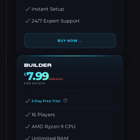
Instant Setup
24/7 Expert Support
→
BUY NOW
BUILDER
7.99
€
8.99
EUR
PER MONTH
2-Day Free Trial
16 Players
AMD Ryzen 9 CPU
Unlimited RAM