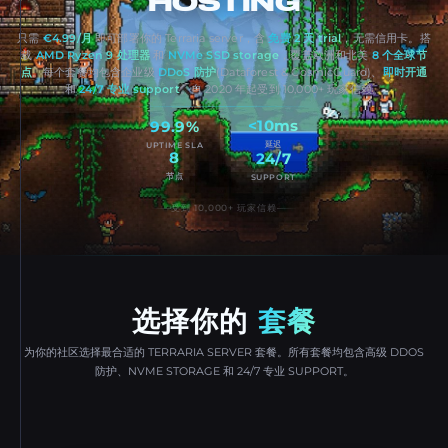
HOSTING
只需
€4.99/月
即可部署你的 Terraria server，含
免费 2 天 trial
，无需信用卡。搭
载
AMD Ryzen 9 处理器
和
NVMe SSD storage
，覆盖欧洲和北美
8 个全球节
点
。每个套餐均包含企业级
DDoS 防护
(Dataforest & CosmicGuard)、
即时开通
和
24/7 专业 support
。自 2020 年起受到 10,000+ 玩家信赖。
<10ms
99.9%
延迟
UPTIME SLA
8
24/7
节点
SUPPORT
受到 10,000+ 玩家信赖
选择你的
套餐
为你的社区选择最合适的 TERRARIA SERVER 套餐。所有套餐均包含高级 DDOS
防护、NVME STORAGE 和 24/7 专业 SUPPORT。