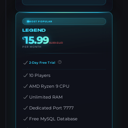
MOST POPULAR
LEGEND
15.99
€
16.99
EUR
PER MONTH
2-Day Free Trial
10 Players
AMD Ryzen 9 CPU
Unlimited RAM
Dedicated Port 7777
Free MySQL Database