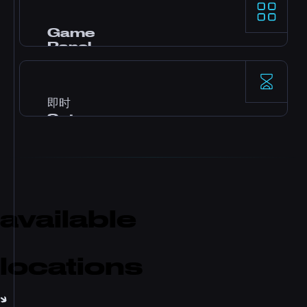
AMD Ryzen 9 处理器和 NVMe SSD storage 为高
要求的 game server 提供顶级单线程性能。
Game
Panel
Pterodactyl 控制 panel，支持一键安装 mod、file
manager、数据库访问、backup 和实时监控。
即时
Setup
付款后 server 立即激活，无需等待。几分钟内就能
开始游戏并邀请好友。
available
locations