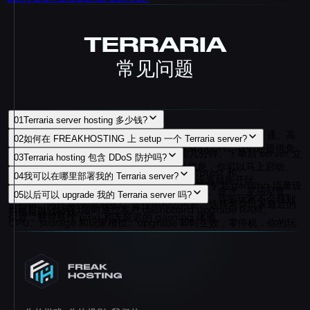
TERRARIA
常见问题
01
Terraria server hosting 多少钱?
我们的 Terraria server 套餐每月只需几欧元起。包含即时开通、高
02
如何在 FREAKHOSTING 上 setup 一个 Terraria server?
级 DDoS 防护、NVMe storage 和 24/7 support。我们还提供免
设置你的 Terraria server 非常简单，只需几分钟。下单后 server 立
03
Terraria hosting 包含 DDoS 防护吗?
费 2 天 trial，让你付款前先体验一切。
即激活。我们会发送 game panel 的登录信息，你可以马上启动、
是的，每个 Terraria server 都配备由 Dataforest 和
04
我可以在哪里部署我的 Terraria server?
停止和管理 server。不需要技术经验，选好设置就能开玩。
CosmicGuard 提供的高级 DDoS 防护。防护专为 gaming 流量设
我们在全球 8 个地点拥有 server：德国、英国、波兰、罗马尼亚、
05
以后可以 upgrade 我的 Terraria server 吗?
计，即使在攻击期间你的 server 也能保持在线。你的玩家不会感到
洛杉矶、阿什本(弗吉尼亚)、达拉斯和迈阿密。选择离你玩家最近的
当然可以! 你可以随时通过客户 dashboard upgrade RAM、
任何延迟或掉线。
位置，获得最佳 ping 和无延迟的 gaming 体验。
CPU、storage 和玩家槽位。upgrade 即时生效，零停机，你的玩
家甚至不会注意到。你只需支付差价。