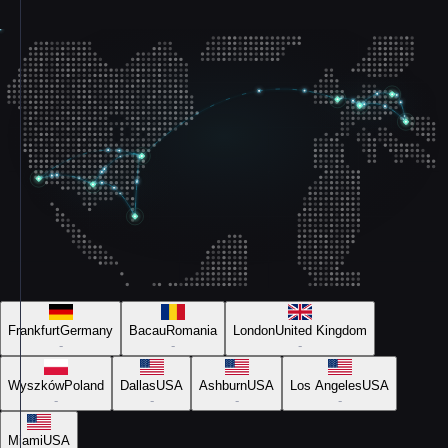
Frankfurt
Germany
Bacau
Romania
London
United Kingdom
-
-
-
Wyszków
Poland
Dallas
USA
Ashburn
USA
Los Angeles
USA
-
-
-
-
Miami
USA