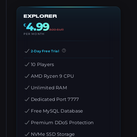
EXPLORER
4.99
€
8.00
EUR
PER MONTH
2-Day Free Trial
10 Players
AMD Ryzen 9 CPU
Unlimited RAM
Dedicated Port 7777
Free MySQL Database
Premium DDoS Protection
NVMe SSD Storage