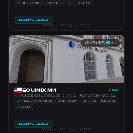
SOC 1 Type II, SOC 2 Type II, PCI DSS
10Gbps
LOOKING GLASS
SOC 1 Type II, SOC 2 Type II, PCI DSS
你当前的延迟
:
测量中...
EQUINIX MI1
MIAMI
优化拉美连通性的优质基础设施，冗余供电、先进气候控制和多层安全。
2N power distribution
SOC 1 Type II, SOC 2 Type II, ISO 27001
10Gbps
LOOKING GLASS
SOC 1 Type II, SOC 2 Type II, ISO 27001