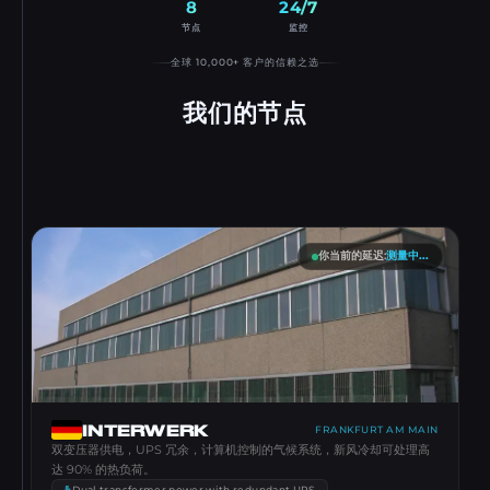
8
24/7
节点
监控
全球 10,000+ 客户的信赖之选
我们的节点
你当前的延迟
:
测量中...
INTERWERK
FRANKFURT AM MAIN
双变压器供电，UPS 冗余，计算机控制的气候系统，新风冷却可处理高
达 90% 的热负荷。