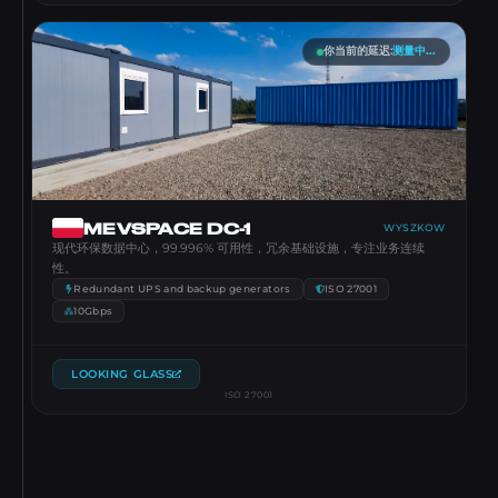
你当前的延迟
:
测量中...
MEVSPACE DC-1
WYSZKOW
现代环保数据中心，99.996% 可用性，冗余基础设施，专注业务连续
性。
Redundant UPS and backup generators
ISO 27001
10Gbps
LOOKING GLASS
ISO 27001