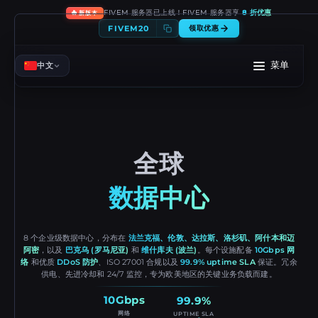
🔥
FIVEM 服务器已上线！FIVEM 服务器享
8 折优惠
新版本
FIVEM20
领取优惠
菜单
中文
全球
数据中心
8 个企业级数据中心，分布在
法兰克福、伦敦、达拉斯、洛杉矶、阿什本和迈
阿密
，以及
巴克乌 (罗马尼亚)
和
维什库夫 (波兰)
。每个设施配备
10Gbps 网
络
和优质
DDoS 防护
、ISO 27001 合规以及
99.9% uptime SLA
保证。冗余
供电、先进冷却和 24/7 监控，专为欧美地区的关键业务负载而建。
10Gbps
99.9%
网络
UPTIME SLA