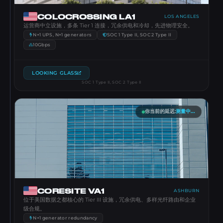
COLOCROSSING LA1
LOS ANGELES
运营商中立设施，多条 Tier 1 连接，冗余供电和冷却，先进物理安全。
N+1 UPS, N+1 generators
SOC 1 Type II, SOC 2 Type II
10Gbps
LOOKING GLASS
SOC 1 Type II, SOC 2 Type II
你当前的延迟
:
测量中...
CORESITE VA1
ASHBURN
位于美国数据之都核心的 Tier III 设施，冗余供电、多样光纤路由和企业
级合规。
N+1 generator redundancy