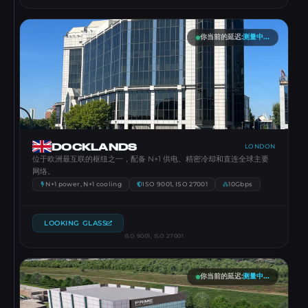
你当前的延迟
:
测量中...
DOCKLANDS
LONDON
位于欧洲最互联的枢纽之一，配备 N+1 供电、精密冷却和直连全球主要
网络。
N+1 power, N+1 cooling
ISO 9001, ISO 27001
10Gbps
LOOKING GLASS
ISO 9001, ISO 27001
你当前的延迟
:
测量中...