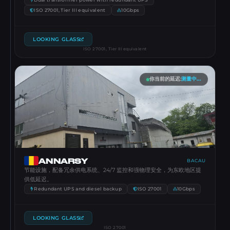
Dual transformer power with redundant UPS
ISO 27001, Tier III equivalent
10Gbps
LOOKING GLASS
ISO 27001, Tier III equivalent
你当前的延迟
:
测量中...
ANNARSY
BACAU
节能设施，配备冗余供电系统、24/7 监控和强物理安全，为东欧地区提
供低延迟。
Redundant UPS and diesel backup
ISO 27001
10Gbps
LOOKING GLASS
ISO 27001