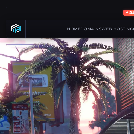
🔥
新
HOME
DOMAINS
WEB HOSTING