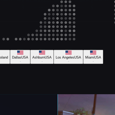
oland
Dallas
USA
Ashburn
USA
Los Angeles
USA
Miami
USA
-
-
-
-