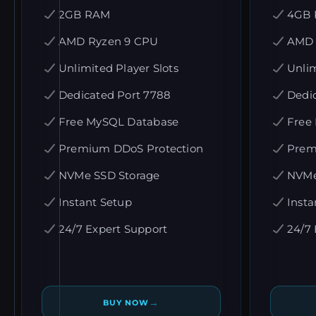
2GB RAM
4GB
AMD Ryzen 9 CPU
AMD 
Unlimited Player Slots
Unlim
Dedicated Port 7788
Dedi
Free MySQL Database
Free
Premium DDoS Protection
Prem
NVMe SSD Storage
NVMe
Instant Setup
Insta
24/7 Expert Support
24/7 
→
BUY NOW