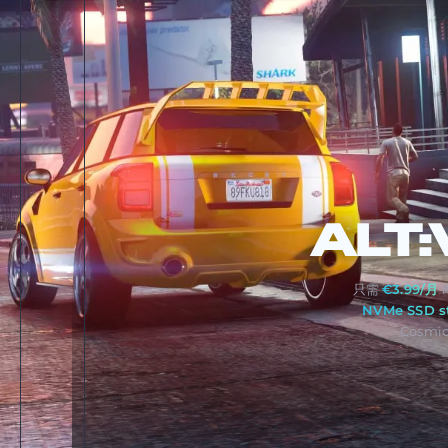
ALT:
只需
€3.99/月
即
NVMe SSD s
Cosmi