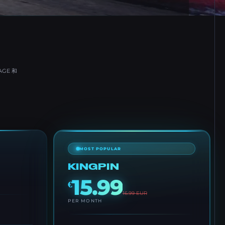
GE 和
MOST POPULAR
KINGPIN
15.99
€
16.99
EUR
PER MONTH