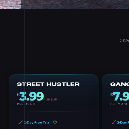
为你的
STREET HUSTLER
GANG
3.99
7.
€
€
4.99
EUR
PER MONTH
PER MONT
2-Day Free Trial
2-Day F