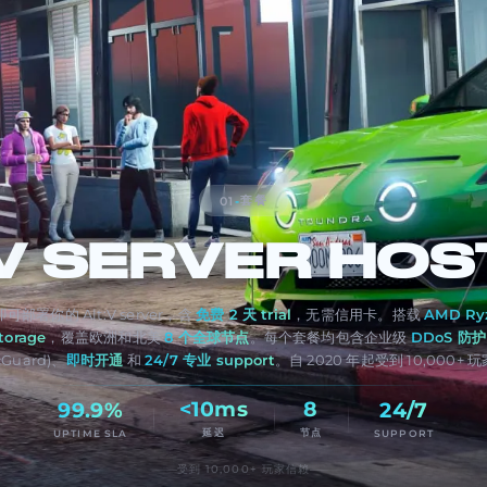
套餐
01
-
V
SERVER HOS
可部署你的 Alt:V server，含
免费 2 天 trial
，无需信用卡。搭载
AMD Ry
torage
，覆盖欧洲和北美
8 个全球节点
。每个套餐均包含企业级
DDoS 防护
cGuard)、
即时开通
和
24/7 专业 support
。自 2020 年起受到 10,000+
<10ms
8
99.9%
24/7
延迟
节点
UPTIME SLA
SUPPORT
受到 10,000+ 玩家信赖