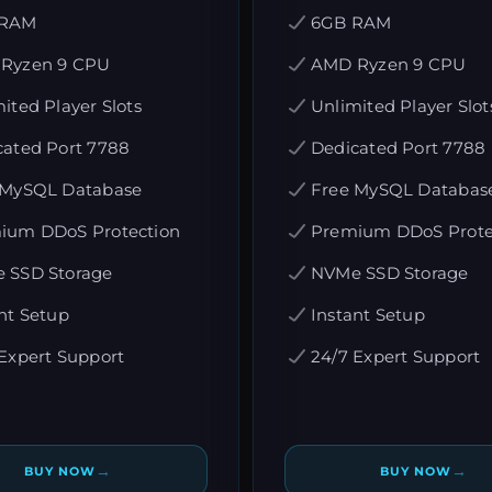
 RAM
6GB RAM
Ryzen 9 CPU
AMD Ryzen 9 CPU
ited Player Slots
Unlimited Player Slot
cated Port 7788
Dedicated Port 7788
 MySQL Database
Free MySQL Databas
ium DDoS Protection
Premium DDoS Prote
 SSD Storage
NVMe SSD Storage
nt Setup
Instant Setup
Expert Support
24/7 Expert Support
→
→
BUY NOW
BUY NOW