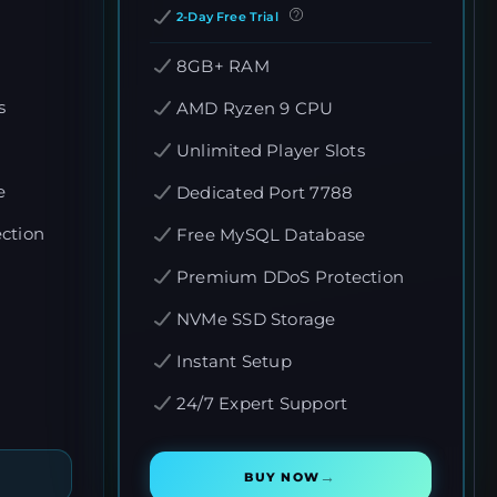
2-Day Free Trial
8GB+ RAM
s
AMD Ryzen 9 CPU
Unlimited Player Slots
e
Dedicated Port 7788
ction
Free MySQL Database
Premium DDoS Protection
NVMe SSD Storage
Instant Setup
24/7 Expert Support
→
BUY NOW