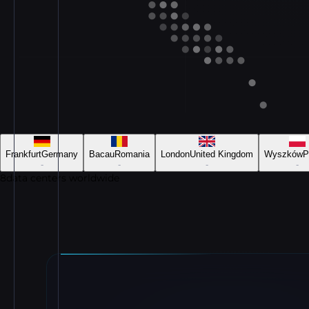
Frankfurt
Germany
Bacau
Romania
London
United Kingdom
Wyszków
P
-
-
-
-
8
data centers worldwide