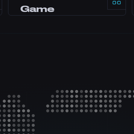
需要帮助? 我们的专业团队全天候在线，可通过
Game
live chat、Discord 和工单联系。大多数问题几
分钟内解答。
Panel
Pterodactyl 控制 panel，支持一键安装 mod、
file manager、数据库访问、backup 和实时监
控。