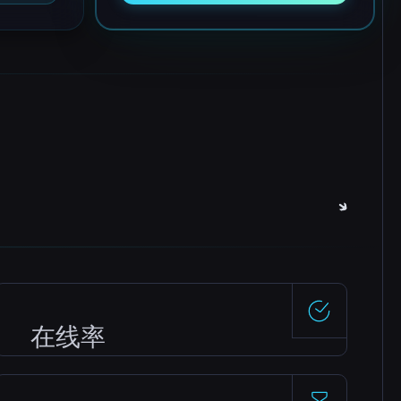
在线率
99.5%