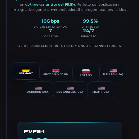
un
uptime garantito del 99.5%
. Perfetto per applicazioni
impegnative, game server professionali e progetti business-critical.
10Gbps
99.5%
LARGHEZZA DI BANDA
UPTIME SLA
7
24/7
LOCATION
SUPPORTO
OLTRE 10.000 CLIENTI IN TUTTO IL MONDO CI DANNO FIDUCIA
GERMANY
UNITED KINGDOM
DALLAS (USA)
POLAND
ASHBURN (USA)
LOS ANGELES (USA)
MIAMI (USA)
PVPS-1