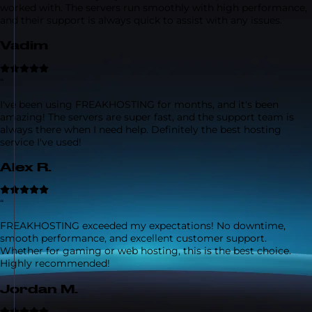
worked with. The servers run smoothly with high performance,
and their support is always quick to assist with any issues.
Vadim
“
I've been using FREAKHOSTING for months, and it's been
amazing! The servers are super fast, and the support team is
always there when I need help. Definitely the best hosting
service I've used!
Alex R.
“
FREAKHOSTING exceeded my expectations! No downtime,
smooth performance, and excellent customer support.
Whether for gaming or web hosting, this is the best choice.
Highly recommended!
Jordan M.