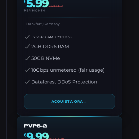
5.99
€
7.49
EUR
PER MONTH
Frankfurt, Germany
1 x vCPU AMD 7950X3D
2GB DDR5 RAM
50GB NVMe
10Gbps unmetered (fair usage)
Dataforest DDoS Protection
→
ACQUISTA ORA
PVPS-2
9.99
€