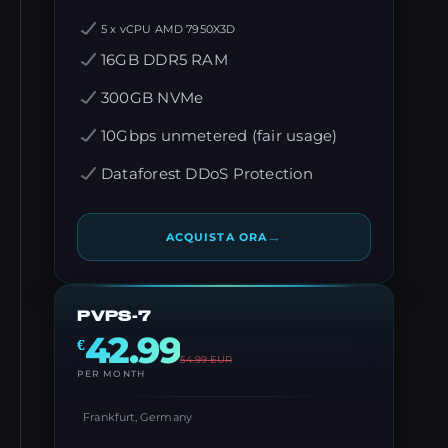
5 x vCPU AMD 7950X3D
16GB DDR5 RAM
300GB NVMe
10Gbps unmetered (fair usage)
Dataforest DDoS Protection
→
ACQUISTA ORA
PVPS-7
42.99
€
54.99
EUR
PER MONTH
Frankfurt, Germany