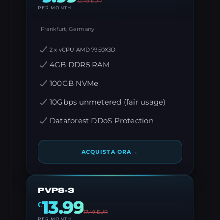
12.49
EUR
PER MONTH
Frankfurt, Germany
2 x vCPU AMD 7950X3D
4GB DDR5 RAM
100GB NVMe
10Gbps unmetered (fair usage)
Dataforest DDoS Protection
→
ACQUISTA ORA
PVPS-3
13.99
€
17.49
EUR
PER MONTH