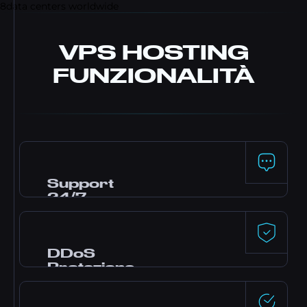
8
data centers worldwide
VPS HOSTING
FUNZIONALITÀ
Support
24/7
Hai bisogno di aiuto? Il nostro team di
supporto esperto è disponibile 24/7 tramite
live chat, Discord e ticket per assisterti con
DDoS
setup e troubleshooting.
Protezione
Protezione DDoS premium da Dataforest e
CosmicGuard con filtri ottimizzati per il