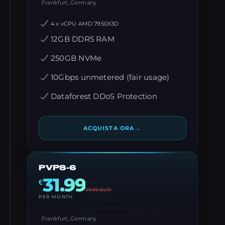
Frankfurt, Germany
4 x vCPU AMD 7950X3D
12GB DDR5 RAM
250GB NVMe
10Gbps unmetered (fair usage)
Dataforest DDoS Protection
→
ACQUISTA ORA
PVPS-6
31.99
€
39.99
EUR
PER MONTH
Frankfurt, Germany