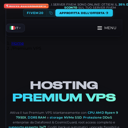
I SERVER FIVEM SONO ONLINE! OTTIENI IL
20% D
🔥
NUOVO AGGIORNAMENTO
SCONTO
SUL TUO SERVER FIVEM
FIVEM20
APPROFITTA DELL'OFFERTA
MENU
IT
Home
/
Premium VPS
HOSTING
PREMIUM VPS
Attiva il tuo Premium VPS istantaneamente con
CPU AMD Ryzen 9
7950X
,
DDR5 RAM
e
storage NVMe SSD
.
Protezione DDoS
enterprise da Dataforest & CosmicGuard, root access completo e
supporto esperto 24/7
. Goditi backup automatici, upgrade flessibili e