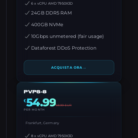
6 x vCPU AMD 7950X3D
24GB DDR5 RAM
400GB NVMe
10Gbps unmetered (fair usage)
Dataforest DDoS Protection
→
ACQUISTA ORA
PVPS-8
54.99
€
68.99
EUR
PER MONTH
Frankfurt, Germany
8 x vCPU AMD 7950X3D