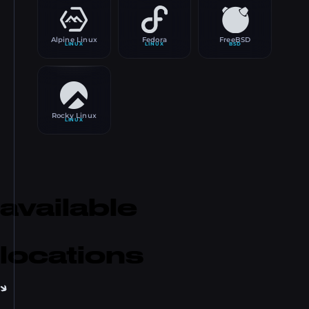
Alpine Linux
Fedora
FreeBSD
LINUX
LINUX
BSD
Rocky Linux
LINUX
available
locations