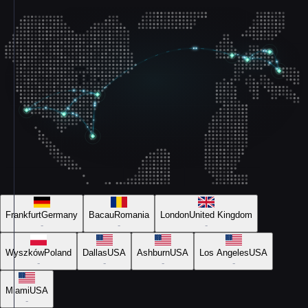
Frankfurt
Germany
Bacau
Romania
London
United Kingdom
-
-
-
Wyszków
Poland
Dallas
USA
Ashburn
USA
Los Angeles
USA
-
-
-
-
Miami
USA
-