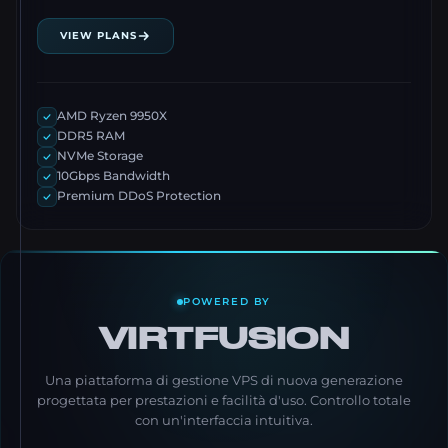
VIEW PLANS
AMD Ryzen 9950X
DDR5 RAM
NVMe Storage
10Gbps Bandwidth
Premium DDoS Protection
POWERED BY
VIRTFUSION
Una piattaforma di gestione VPS di nuova generazione
progettata per prestazioni e facilità d'uso. Controllo totale
con un'interfaccia intuitiva.