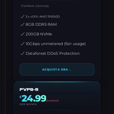
Frankfurt, Germany
3 x vCPU AMD 7950X3D
8GB DDR5 RAM
200GB NVMe
10Gbps unmetered (fair usage)
Dataforest DDoS Protection
→
ACQUISTA ORA
PVPS-5
24.99
€
31.49
EUR
PER MONTH