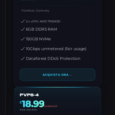
Frankfurt, Germany
2 x vCPU AMD 7950X3D
6GB DDR5 RAM
150GB NVMe
10Gbps unmetered (fair usage)
Dataforest DDoS Protection
→
ACQUISTA ORA
PVPS-4
18.99
€
23.99
EUR
PER MONTH