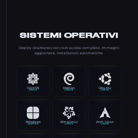
SISTEMI OPERATIVI
Deploy istantaneo con root access completo. Immagini
aggiornate, installazioni automatiche.
CentOS
Debian
Ubuntu
LINUX
LINUX
LINUX
Windows
AlmaLinux
Arch Linux
SERVER
LINUX
LINUX