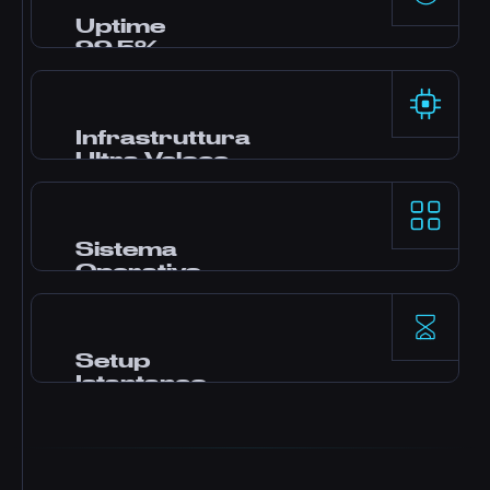
gaming. Latenza bassa anche durante gli
Uptime
attacchi.
99.5%
Data center di alto livello e uplink ridondanti
garantiscono un uptime affidabile del 99.5%
per workload mission-critical.
Infrastruttura
Ultra-Veloce
Piattaforme AMD Ryzen 9 ad alta frequenza
con DDR5 RAM e storage NVMe per
prestazioni single-thread e I/O eccezionali.
Sistema
Operativo
Windows, Ubuntu, Debian, CentOS,
AlmaLinux e altro con le immagini più recenti
disponibili per installazioni rapide e
Setup
automatiche.
Istantaneo
Il tuo server si attiva istantaneamente dopo il
pagamento, così puoi fare deploy, costruire e
scalare senza attese.