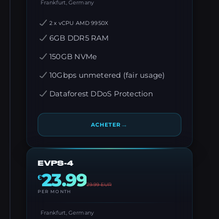
Frankfurt, Germany
2 x vCPU AMD 9950X
6GB DDR5 RAM
150GB NVMe
10Gbps unmetered (fair usage)
Dataforest DDoS Protection
→
ACHETER
EVPS-4
23.99
€
29.99
EUR
PER MONTH
Frankfurt, Germany