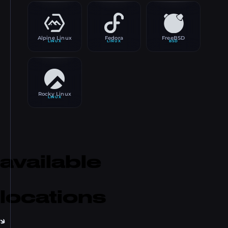
Alpine Linux
Fedora
FreeBSD
LINUX
LINUX
BSD
Rocky Linux
LINUX
available
locations