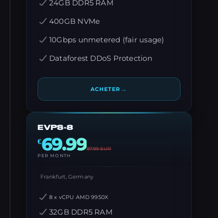
24GB DDR5 RAM
400GB NVMe
10Gbps unmetered (fair usage)
Dataforest DDoS Protection
→
ACHETER
EVPS-8
69.99
€
87.99
EUR
PER MONTH
Frankfurt, Germany
8 x vCPU AMD 9950X
32GB DDR5 RAM