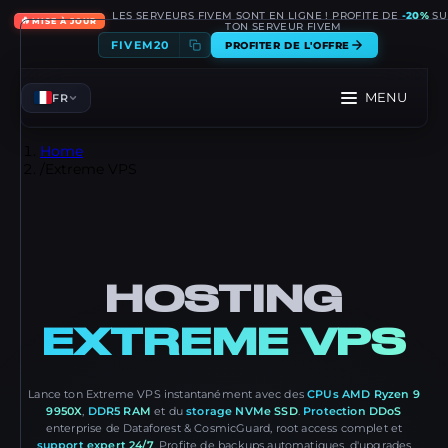
LES SERVEURS FIVEM SONT EN LIGNE ! PROFITE DE
-20%
SU
🔥
MISE À JOUR
TON SERVEUR FIVEM
FIVEM20
PROFITER DE L'OFFRE
MENU
FR
Home
/
Extreme VPS
HOSTING
EXTREME VPS
Lance ton Extreme VPS instantanément avec des
CPUs AMD Ryzen 9
9950X
,
DDR5 RAM
et du
storage NVMe SSD
.
Protection DDoS
enterprise de Dataforest & CosmicGuard, root access complet et
support expert 24/7
. Profite de backups automatiques, d'upgrades