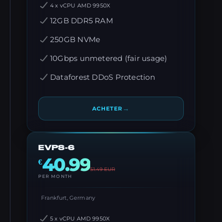
4 x vCPU AMD 9950X
12GB DDR5 RAM
250GB NVMe
10Gbps unmetered (fair usage)
Dataforest DDoS Protection
→
ACHETER
EVPS-6
40.99
€
51.49
EUR
PER MONTH
Frankfurt, Germany
5 x vCPU AMD 9950X