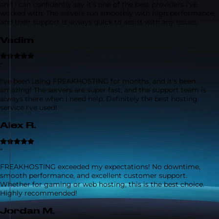
and I can confidently say it's one of the best providers I've
worked with. The servers run smoothly with high performance,
and their support is always quick to assist with any issues.
Vadim
“
I've been using FREAKHOSTING for months, and it's been
amazing! The servers are super fast, and the support team is
always there when I need help. Definitely the best hosting
service I've used!
Alex R.
“
FREAKHOSTING exceeded my expectations! No downtime,
smooth performance, and excellent customer support.
Whether for gaming or web hosting, this is the best choice.
Highly recommended!
Jordan M.