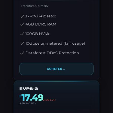
Frankfurt, Germany
2 x vCPU AMD 9950X
4GB DDR5 RAM
100GB NVMe
10Gbps unmetered (fair usage)
Dataforest DDoS Protection
→
ACHETER
EVPS-3
17.49
€
21.99
EUR
PER MONTH