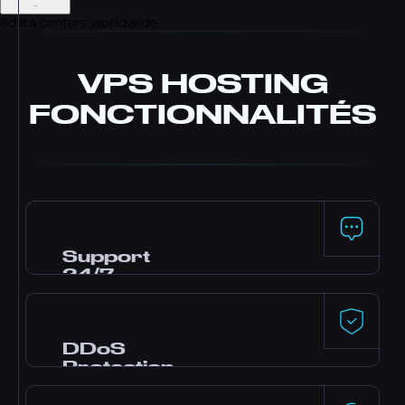
-
8
data centers worldwide
VPS HOSTING
FONCTIONNALITÉS
Support
24/7
Besoin d'aide ? Notre équipe de support est
disponible 24/7 par live chat, Discord et
tickets pour t'aider avec le setup et le
DDoS
troubleshooting.
Protection
Protection DDoS premium de Dataforest et