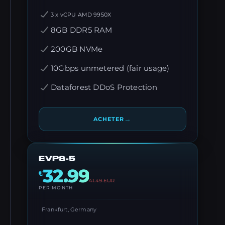
3 x vCPU AMD 9950X
8GB DDR5 RAM
200GB NVMe
10Gbps unmetered (fair usage)
Dataforest DDoS Protection
→
ACHETER
EVPS-5
32.99
€
41.49
EUR
PER MONTH
Frankfurt, Germany