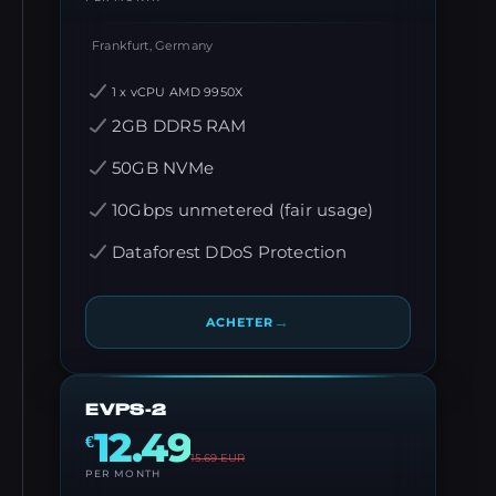
Frankfurt, Germany
1 x vCPU AMD 9950X
2GB DDR5 RAM
50GB NVMe
10Gbps unmetered (fair usage)
Dataforest DDoS Protection
→
ACHETER
EVPS-2
12.49
€
15.69
EUR
PER MONTH