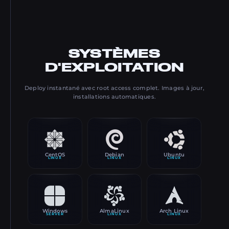
SYSTÈMES
D'EXPLOITATION
Deploy instantané avec root access complet. Images à jour,
installations automatiques.
CentOS
Debian
Ubuntu
LINUX
LINUX
LINUX
Windows
AlmaLinux
Arch Linux
SERVER
LINUX
LINUX