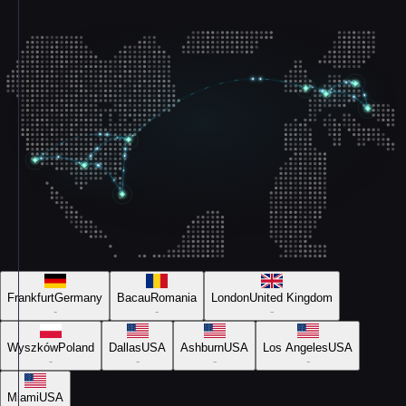
Frankfurt
Germany
Bacau
Romania
London
United Kingdom
-
-
-
Wyszków
Poland
Dallas
USA
Ashburn
USA
Los Angeles
USA
-
-
-
-
Miami
USA