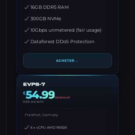
16GB DDR5 RAM
300GB NVMe
10Gbps unmetered (fair usage)
Dataforest DDoS Protection
→
ACHETER
EVPS-7
54.99
€
68.99
EUR
PER MONTH
Frankfurt, Germany
6 x vCPU AMD 9950X