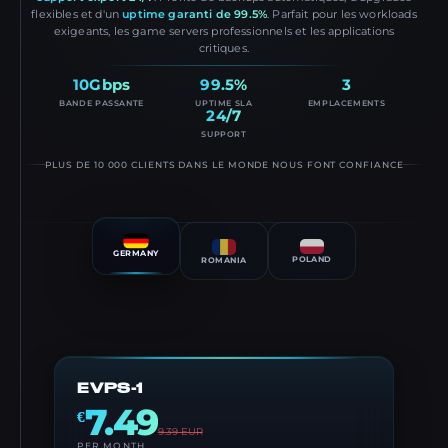
flexibles et d'un
uptime garanti de 99.5%
. Parfait pour les workloads
exigeants, les game servers professionnels et les applications
critiques.
10Gbps
99.5%
3
BANDE PASSANTE
UPTIME SLA
EMPLACEMENTS
24/7
SUPPORT
PLUS DE 10 000 CLIENTS DANS LE MONDE NOUS FONT CONFIANCE
GERMANY
POLAND
ROMANIA
EVPS-1
7.49
€
9.39
EUR
PER MONTH