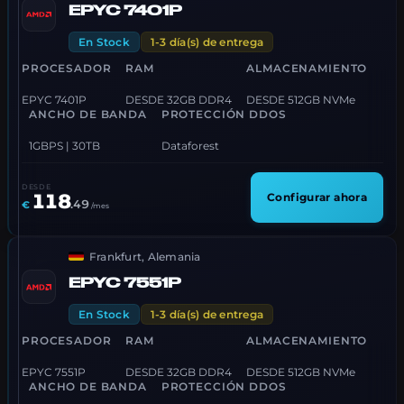
EPYC 7401P
En Stock
1-3 día(s) de entrega
PROCESADOR
RAM
ALMACENAMIENTO
EPYC 7401P
DESDE 32GB DDR4
DESDE 512GB NVMe
ANCHO DE BANDA
PROTECCIÓN DDOS
1GBPS | 30TB
Dataforest
DESDE
118
Configurar ahora
.
49
€
/mes
Frankfurt, Alemania
EPYC 7551P
En Stock
1-3 día(s) de entrega
PROCESADOR
RAM
ALMACENAMIENTO
EPYC 7551P
DESDE 32GB DDR4
DESDE 512GB NVMe
ANCHO DE BANDA
PROTECCIÓN DDOS