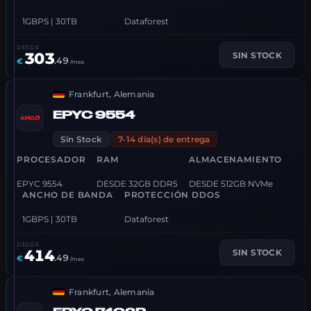
1GBPS | 30TB
Dataforest
DESDE
303
SIN STOCK
.
49
€
/mes
Frankfurt, Alemania
EPYC 9554
Sin Stock
7-14 día(s) de entrega
PROCESADOR
RAM
ALMACENAMIENTO
EPYC 9554
DESDE 32GB DDR5
DESDE 512GB NVMe
ANCHO DE BANDA
PROTECCIÓN DDOS
1GBPS | 30TB
Dataforest
DESDE
414
SIN STOCK
.
49
€
/mes
Frankfurt, Alemania