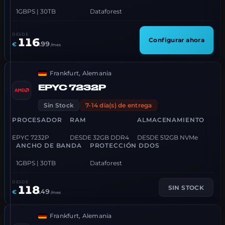
1GBPS | 30TB
Dataforest
DESDE
116
Configurar ahora
.
99
€
/mes
Frankfurt, Alemania
EPYC 7232P
Sin Stock
7-14 día(s) de entrega
PROCESADOR
RAM
ALMACENAMIENTO
EPYC 7232P
DESDE 32GB DDR4
DESDE 512GB NVMe
ANCHO DE BANDA
PROTECCIÓN DDOS
1GBPS | 30TB
Dataforest
DESDE
118
SIN STOCK
.
49
€
/mes
Frankfurt, Alemania