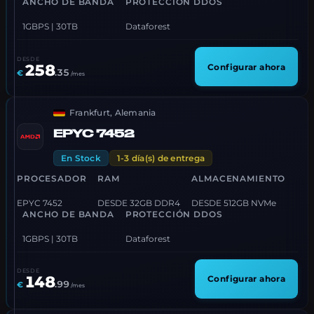
ANCHO DE BANDA
PROTECCIÓN DDOS
1GBPS | 30TB
Dataforest
DESDE
258
Configurar ahora
.
35
€
/mes
Frankfurt, Alemania
EPYC 7452
En Stock
1-3 día(s) de entrega
PROCESADOR
RAM
ALMACENAMIENTO
EPYC 7452
DESDE 32GB DDR4
DESDE 512GB NVMe
ANCHO DE BANDA
PROTECCIÓN DDOS
1GBPS | 30TB
Dataforest
DESDE
148
Configurar ahora
.
99
€
/mes