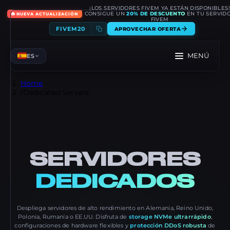
¡LOS SERVIDORES FIVEM YA ESTÁN DISPONIBLES
🔥
CONSIGUE UN
20% DE DESCUENTO
EN TU SERVID
NUEVA ACTUALIZACIÓN
FIVEM
FIVEM20
APROVECHAR OFERTA
MENÚ
ES
Home
/
Dedicated Servers
SERVIDORES
DEDICADOS
Despliega servidores de alto rendimiento en Alemania, Reino Unido,
Polonia, Rumanía o EE.UU. Disfruta de
storage NVMe ultrarrápido
,
configuraciones de hardware flexibles y
protección DDoS robusta
de