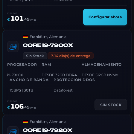
DESDE
101
Configurar ahora
.
49
€
/mes
Frankfurt, Alemania
CORE I9-7900X
Sin Stock
7-14 día(s) de entrega
PROCESADOR
RAM
ALMACENAMIENTO
i9-7900X
DESDE 32GB DDR4
DESDE 512GB NVMe
ANCHO DE BANDA
PROTECCIÓN DDOS
1GBPS | 30TB
Dataforest
DESDE
106
SIN STOCK
.
49
€
/mes
Frankfurt, Alemania
CORE I9-7920X