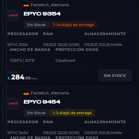
Frankfurt, Alemania
EPYC 9354
Sin Stock
7-14 día(s) de entrega
PROCESADOR
RAM
ALMACENAMIENTO
EPYC 9354
DESDE 32GB DDR5
DESDE 512GB NVMe
ANCHO DE BANDA
PROTECCIÓN DDOS
1GBPS | 30TB
Dataforest
DESDE
284
SIN STOCK
.
99
€
/mes
Frankfurt, Alemania
EPYC 9454
Sin Stock
1-3 día(s) de entrega
PROCESADOR
RAM
ALMACENAMIENTO
EPYC 9454
DESDE 32GB DDR5
DESDE 512GB NVMe
ANCHO DE BANDA
PROTECCIÓN DDOS