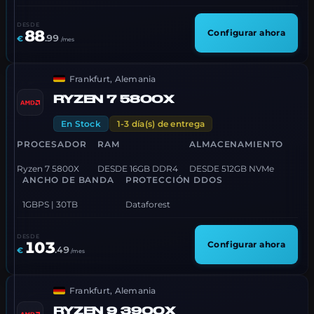
DESDE
88
Configurar ahora
.
99
€
/mes
Frankfurt, Alemania
RYZEN 7 5800X
En Stock
1-3 día(s) de entrega
PROCESADOR
RAM
ALMACENAMIENTO
Ryzen 7 5800X
DESDE 16GB DDR4
DESDE 512GB NVMe
ANCHO DE BANDA
PROTECCIÓN DDOS
1GBPS | 30TB
Dataforest
DESDE
103
Configurar ahora
.
49
€
/mes
Frankfurt, Alemania
RYZEN 9 3900X