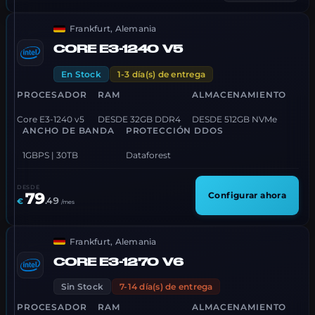
Frankfurt, Alemania
CORE E3-1240 V5
En Stock
1-3 día(s) de entrega
PROCESADOR
RAM
ALMACENAMIENTO
Core E3-1240 v5
DESDE 32GB DDR4
DESDE 512GB NVMe
ANCHO DE BANDA
PROTECCIÓN DDOS
1GBPS | 30TB
Dataforest
DESDE
79
Configurar ahora
.
49
€
/mes
Frankfurt, Alemania
CORE E3-1270 V6
Sin Stock
7-14 día(s) de entrega
PROCESADOR
RAM
ALMACENAMIENTO