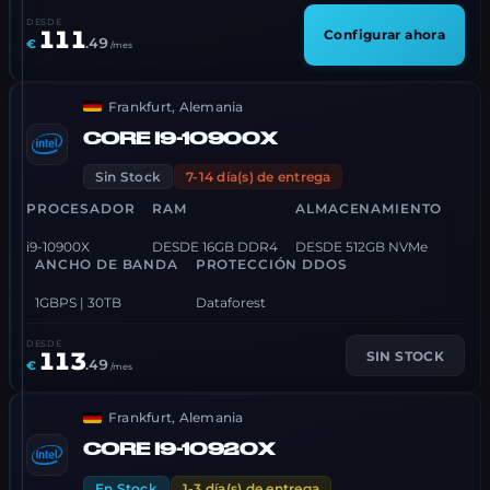
DESDE
111
Configurar ahora
.
49
€
/mes
Frankfurt, Alemania
CORE I9-10900X
Sin Stock
7-14 día(s) de entrega
PROCESADOR
RAM
ALMACENAMIENTO
i9-10900X
DESDE 16GB DDR4
DESDE 512GB NVMe
ANCHO DE BANDA
PROTECCIÓN DDOS
1GBPS | 30TB
Dataforest
DESDE
113
SIN STOCK
.
49
€
/mes
Frankfurt, Alemania
CORE I9-10920X
En Stock
1-3 día(s) de entrega