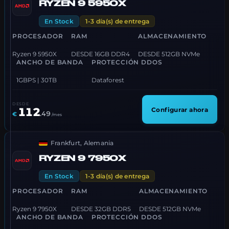
RYZEN 9 5950X
En Stock
1-3 día(s) de entrega
PROCESADOR
RAM
ALMACENAMIENTO
Ryzen 9 5950X
DESDE 16GB DDR4
DESDE 512GB NVMe
ANCHO DE BANDA
PROTECCIÓN DDOS
1GBPS | 30TB
Dataforest
DESDE
112
Configurar ahora
.
49
€
/mes
Frankfurt, Alemania
RYZEN 9 7950X
En Stock
1-3 día(s) de entrega
PROCESADOR
RAM
ALMACENAMIENTO
Ryzen 9 7950X
DESDE 32GB DDR5
DESDE 512GB NVMe
ANCHO DE BANDA
PROTECCIÓN DDOS