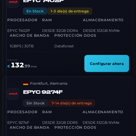
EPYC 7402P
En Stock
1-3 día(s) de entrega
PROCESADOR
RAM
ALMACENAMIENTO
EPYC 7402P
DESDE 32GB DDR4
DESDE 512GB NVMe
ANCHO DE BANDA
PROTECCIÓN DDOS
1GBPS | 30TB
Dataforest
DESDE
132
Configurar ahora
.
99
€
/mes
Frankfurt, Alemania
EPYC 9274F
Sin Stock
7-14 día(s) de entrega
PROCESADOR
RAM
ALMACENAMIENTO
EPYC 9274F
DESDE 32GB DDR5
DESDE 512GB NVMe
ANCHO DE BANDA
PROTECCIÓN DDOS