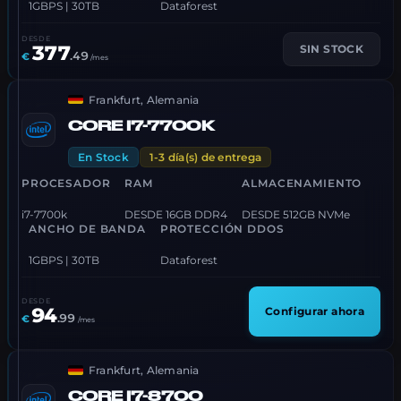
1GBPS | 30TB
Dataforest
DESDE
377
SIN STOCK
.
49
€
/mes
Frankfurt, Alemania
CORE I7-7700K
En Stock
1-3 día(s) de entrega
PROCESADOR
RAM
ALMACENAMIENTO
i7-7700k
DESDE 16GB DDR4
DESDE 512GB NVMe
ANCHO DE BANDA
PROTECCIÓN DDOS
1GBPS | 30TB
Dataforest
DESDE
94
Configurar ahora
.
99
€
/mes
Frankfurt, Alemania
CORE I7-8700