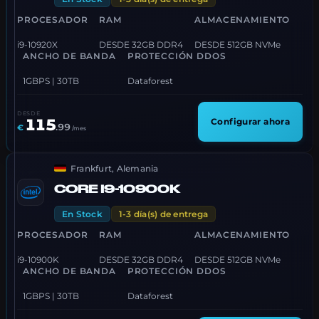
PROCESADOR
RAM
ALMACENAMIENTO
i9-10920X
DESDE 32GB DDR4
DESDE 512GB NVMe
ANCHO DE BANDA
PROTECCIÓN DDOS
1GBPS | 30TB
Dataforest
DESDE
115
Configurar ahora
.
99
€
/mes
Frankfurt, Alemania
CORE I9-10900K
En Stock
1-3 día(s) de entrega
PROCESADOR
RAM
ALMACENAMIENTO
i9-10900K
DESDE 32GB DDR4
DESDE 512GB NVMe
ANCHO DE BANDA
PROTECCIÓN DDOS
1GBPS | 30TB
Dataforest