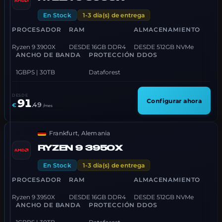
En Stock
1-3 día(s) de entrega
PROCESADOR
RAM
ALMACENAMIENTO
Ryzen 9 3900X
DESDE 16GB DDR4
DESDE 512GB NVMe
ANCHO DE BANDA
PROTECCIÓN DDOS
1GBPS | 30TB
Dataforest
DESDE
91
Configurar ahora
.
49
€
/mes
Frankfurt, Alemania
RYZEN 9 3950X
En Stock
1-3 día(s) de entrega
PROCESADOR
RAM
ALMACENAMIENTO
Ryzen 9 3950X
DESDE 16GB DDR4
DESDE 512GB NVMe
ANCHO DE BANDA
PROTECCIÓN DDOS