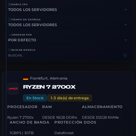
MARCA CPU
TIEMPO DE ENTREGA
ORDENAR POR
BUSCAR MODELO
Frankfurt, Alemania
RYZEN 7 2700X
En Stock
1-3 día(s) de entrega
PROCESADOR
RAM
ALMACENAMIENTO
Ryzen 7 2700x
DESDE 16GB DDR4
DESDE 512GB NVMe
ANCHO DE BANDA
PROTECCIÓN DDOS
1GBPS | 30TB
Dataforest