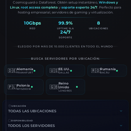
Cosmicguard o Dataforest. Obtén setup instantáneo,
Windows y
Linux
,
root access completo
y
soporte experto 24/7
. Perfecto para
hosting empresarial, servidores de gaming y virtualización.
10Gbps
99.9%
8
RED
UPTIME SLA
UBICACIONES
24/7
SOPORTE
ELEGIDO POR MÁS DE 10.000 CLIENTES EN TODO EL MUNDO
BUSCA SERVIDORES POR UBICACIÓN:
Alemania
EE.UU.
Rumanía
🇩🇪
🇺🇸
🇷🇴
FRANKFURT
DALLAS
BACĂU
Reino
Polonia
🇵🇱
🇬🇧
Unido
WYSZKOW
LONDRES
UBICACIÓN
DISPONIBILIDAD