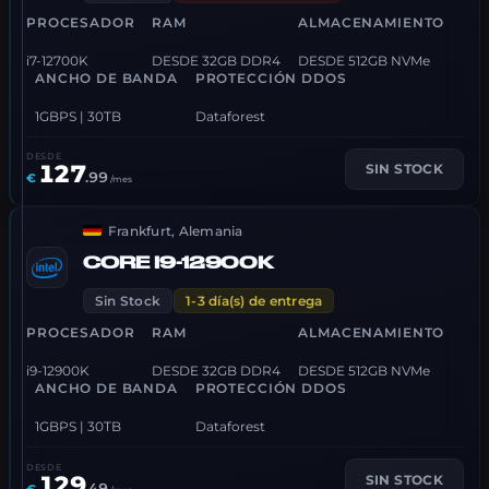
PROCESADOR
RAM
ALMACENAMIENTO
i7-12700K
DESDE 32GB DDR4
DESDE 512GB NVMe
ANCHO DE BANDA
PROTECCIÓN DDOS
1GBPS | 30TB
Dataforest
DESDE
127
SIN STOCK
.
99
€
/mes
Frankfurt, Alemania
CORE I9-12900K
Sin Stock
1-3 día(s) de entrega
PROCESADOR
RAM
ALMACENAMIENTO
i9-12900K
DESDE 32GB DDR4
DESDE 512GB NVMe
ANCHO DE BANDA
PROTECCIÓN DDOS
1GBPS | 30TB
Dataforest
DESDE
129
SIN STOCK
.
49
€