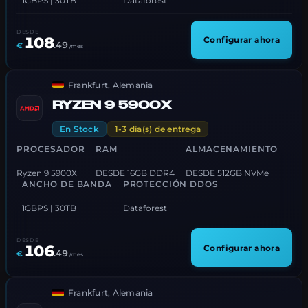
1GBPS | 30TB
Dataforest
DESDE
108
Configurar ahora
.
49
€
/mes
Frankfurt, Alemania
RYZEN 9 5900X
En Stock
1-3 día(s) de entrega
PROCESADOR
RAM
ALMACENAMIENTO
Ryzen 9 5900X
DESDE 16GB DDR4
DESDE 512GB NVMe
ANCHO DE BANDA
PROTECCIÓN DDOS
1GBPS | 30TB
Dataforest
DESDE
106
Configurar ahora
.
49
€
/mes
Frankfurt, Alemania