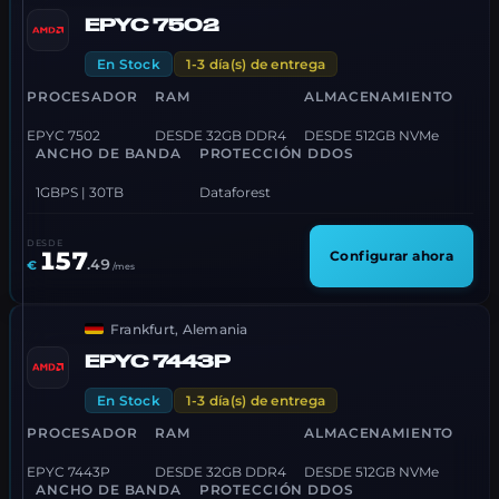
EPYC 7502
En Stock
1-3 día(s) de entrega
PROCESADOR
RAM
ALMACENAMIENTO
EPYC 7502
DESDE 32GB DDR4
DESDE 512GB NVMe
ANCHO DE BANDA
PROTECCIÓN DDOS
1GBPS | 30TB
Dataforest
DESDE
157
Configurar ahora
.
49
€
/mes
Frankfurt, Alemania
EPYC 7443P
En Stock
1-3 día(s) de entrega
PROCESADOR
RAM
ALMACENAMIENTO
EPYC 7443P
DESDE 32GB DDR4
DESDE 512GB NVMe
ANCHO DE BANDA
PROTECCIÓN DDOS