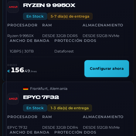
RYZEN 9 9950X
En Stock
5-7 día(s) de entrega
PROCESADOR
RAM
ALMACENAMIENTO
Ryzen 9 9950X
DESDE 32GB DDR5
DESDE 512GB NVMe
ANCHO DE BANDA
PROTECCIÓN DDOS
1GBPS | 30TB
Dataforest
DESDE
156
Configurar ahora
.
49
€
/mes
Frankfurt, Alemania
EPYC 7F32
En Stock
1-3 día(s) de entrega
PROCESADOR
RAM
ALMACENAMIENTO
EPYC 7F32
DESDE 32GB DDR4
DESDE 512GB NVMe
ANCHO DE BANDA
PROTECCIÓN DDOS