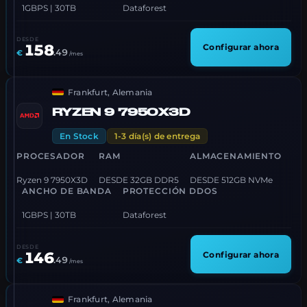
1GBPS | 30TB
Dataforest
DESDE
158
Configurar ahora
.
49
€
/mes
Frankfurt, Alemania
RYZEN 9 7950X3D
En Stock
1-3 día(s) de entrega
PROCESADOR
RAM
ALMACENAMIENTO
Ryzen 9 7950X3D
DESDE 32GB DDR5
DESDE 512GB NVMe
ANCHO DE BANDA
PROTECCIÓN DDOS
1GBPS | 30TB
Dataforest
DESDE
146
Configurar ahora
.
49
€
/mes
Frankfurt, Alemania