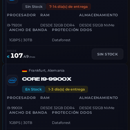
Sin Stock
7-14 día(s) de entrega
PROCESADOR
RAM
ALMACENAMIENTO
i9-7920X
DESDE 32GB DDR4
DESDE 512GB NVMe
ANCHO DE BANDA
PROTECCIÓN DDOS
1GBPS | 30TB
Dataforest
DESDE
107
SIN STOCK
.
49
€
/mes
Frankfurt, Alemania
CORE I9-9900X
En Stock
1-3 día(s) de entrega
PROCESADOR
RAM
ALMACENAMIENTO
i9-9900X
DESDE 32GB DDR4
DESDE 512GB NVMe
ANCHO DE BANDA
PROTECCIÓN DDOS
1GBPS | 30TB
Dataforest