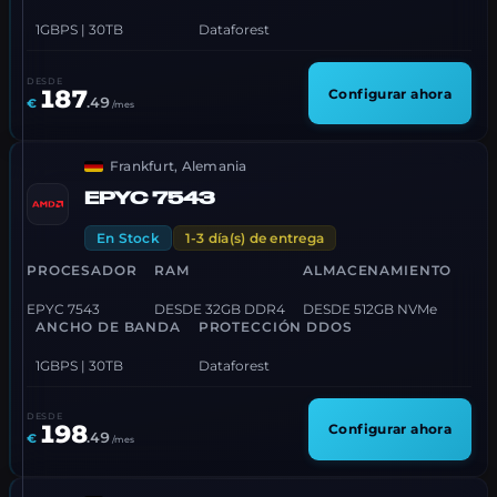
1GBPS | 30TB
Dataforest
DESDE
187
Configurar ahora
.
49
€
/mes
Frankfurt, Alemania
EPYC 7543
En Stock
1-3 día(s) de entrega
PROCESADOR
RAM
ALMACENAMIENTO
EPYC 7543
DESDE 32GB DDR4
DESDE 512GB NVMe
ANCHO DE BANDA
PROTECCIÓN DDOS
1GBPS | 30TB
Dataforest
DESDE
198
Configurar ahora
.
49
€
/mes