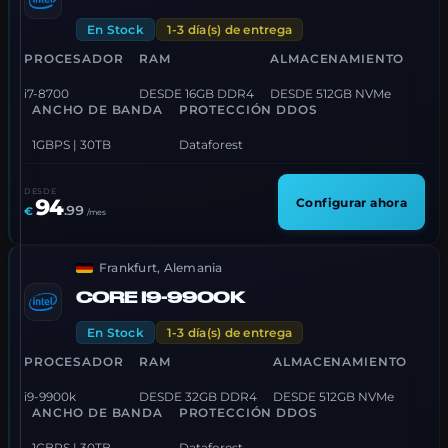
En Stock
1-3 día(s) de entrega
PROCESADOR
RAM
ALMACENAMIENTO
i7-8700
DESDE 16GB DDR4
DESDE 512GB NVMe
ANCHO DE BANDA
PROTECCIÓN DDOS
1GBPS | 30TB
Dataforest
DESDE
94
Configurar ahora
.
99
€
/mes
Frankfurt, Alemania
CORE I9-9900K
En Stock
1-3 día(s) de entrega
PROCESADOR
RAM
ALMACENAMIENTO
i9-9900k
DESDE 32GB DDR4
DESDE 512GB NVMe
ANCHO DE BANDA
PROTECCIÓN DDOS
1GBPS | 30TB
Dataforest