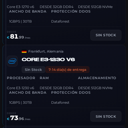
Core E3-1270 v6
DESDE 32GB DDR4
DESDE 512GB NVMe
ANCHO DE BANDA
PROTECCIÓN DDOS
1GBPS | 30TB
Dataforest
DESDE
81
SIN STOCK
.
99
€
/mes
Frankfurt, Alemania
CORE E3-1230 V6
Sin Stock
7-14 día(s) de entrega
PROCESADOR
RAM
ALMACENAMIENTO
Core E3-1230 v6
DESDE 32GB DDR4
DESDE 512GB NVMe
ANCHO DE BANDA
PROTECCIÓN DDOS
1GBPS | 30TB
Dataforest
DESDE
73
SIN STOCK
.
96
€
/mes