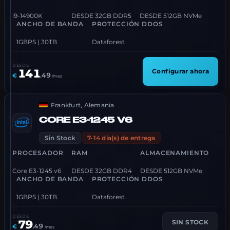
i9-14900K
DESDE 32GB DDR5
DESDE 512GB NVMe
ANCHO DE BANDA
PROTECCIÓN DDOS
1GBPS | 30TB
Dataforest
DESDE
141
Configurar ahora
.
49
€
/mes
Frankfurt, Alemania
CORE E3-1245 V6
Sin Stock
7-14 día(s) de entrega
PROCESADOR
RAM
ALMACENAMIENTO
Core E3-1245 v6
DESDE 32GB DDR4
DESDE 512GB NVMe
ANCHO DE BANDA
PROTECCIÓN DDOS
1GBPS | 30TB
Dataforest
DESDE
79
SIN STOCK
.
49
€
/mes