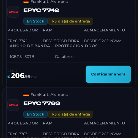
Frankfurt, Alemania
EPYC 7742
En Stock
1-3 día(s) de entrega
PROCESADOR
RAM
ALMACENAMIENTO
EPYC 7742
DESDE 32GB DDR4
DESDE 512GB NVMe
ANCHO DE BANDA
PROTECCIÓN DDOS
1GBPS | 30TB
Dataforest
DESDE
206
Configurar ahora
.
99
€
/mes
Frankfurt, Alemania
EPYC 7763
En Stock
1-3 día(s) de entrega
PROCESADOR
RAM
ALMACENAMIENTO
EPYC 7763
DESDE 32GB DDR4
DESDE 512GB NVMe