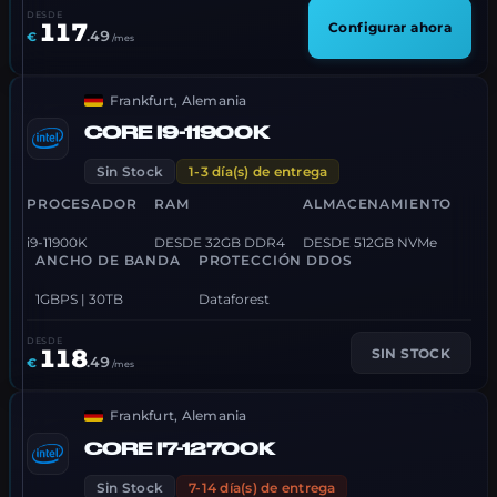
DESDE
117
Configurar ahora
.
49
€
/mes
Frankfurt, Alemania
CORE I9-11900K
Sin Stock
1-3 día(s) de entrega
PROCESADOR
RAM
ALMACENAMIENTO
i9-11900K
DESDE 32GB DDR4
DESDE 512GB NVMe
ANCHO DE BANDA
PROTECCIÓN DDOS
1GBPS | 30TB
Dataforest
DESDE
118
SIN STOCK
.
49
€
/mes
Frankfurt, Alemania
CORE I7-12700K
Sin Stock
7-14 día(s) de entrega