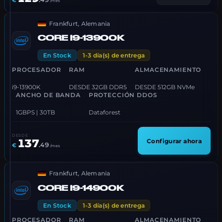
/mes
Frankfurt, Alemania
CORE I9-13900K
En Stock
1-3 día(s) de entrega
PROCESADOR
RAM
ALMACENAMIENTO
i9-13900K
DESDE 32GB DDR5
DESDE 512GB NVMe
ANCHO DE BANDA
PROTECCIÓN DDOS
1GBPS | 30TB
Dataforest
DESDE
137
Configurar ahora
.
49
€
/mes
Frankfurt, Alemania
CORE I9-14900K
En Stock
1-3 día(s) de entrega
PROCESADOR
RAM
ALMACENAMIENTO