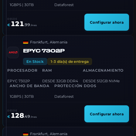
1GBPS | 30TB
Dataforest
DESDE
121
Configurar ahora
.
99
€
/mes
Frankfurt, Alemania
EPYC 7302P
En Stock
1-3 día(s) de entrega
PROCESADOR
RAM
ALMACENAMIENTO
EPYC 7302P
DESDE 32GB DDR4
DESDE 512GB NVMe
ANCHO DE BANDA
PROTECCIÓN DDOS
1GBPS | 30TB
Dataforest
DESDE
128
Configurar ahora
.
49
€
/mes
Frankfurt, Alemania