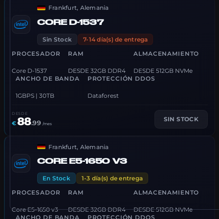
Frankfurt, Alemania
CORE D-1537
Sin Stock
7-14 día(s) de entrega
PROCESADOR
RAM
ALMACENAMIENTO
Core D-1537
DESDE 32GB DDR4
DESDE 512GB NVMe
ANCHO DE BANDA
PROTECCIÓN DDOS
1GBPS | 30TB
Dataforest
DESDE
88
SIN STOCK
.
99
€
/mes
Frankfurt, Alemania
CORE E5-1650 V3
En Stock
1-3 día(s) de entrega
PROCESADOR
RAM
ALMACENAMIENTO
Core E5-1650 v3
DESDE 32GB DDR4
DESDE 512GB NVMe
ANCHO DE BANDA
PROTECCIÓN DDOS