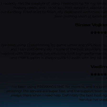
I recently had the pleasure of using FreakHosting for my se
hosting needs, and I must say, their service is absol
outstanding! From start to finish, my experience with them
been nothing short of excel
Sinisa Voj
I've been using FreakHosting for game server and VPS host
and I can confidently say it's one of the best providers
worked with. The servers run smoothly with high performa
and their support is always quick to assist with any is
Va
I've been using FREAKHOSTING for months, and it's 
amazing! The servers are super fast, and the support tea
always there when I need help. Definitely the best ho
service I've 