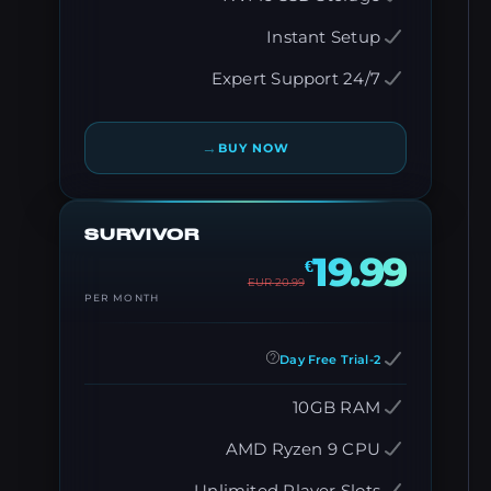
Instant Setup
24/7 Expert Support
→
BUY NOW
SURVIVOR
19.99
€
EUR
20.99
PER MONTH
2-Day Free Trial
10GB RAM
AMD Ryzen 9 CPU