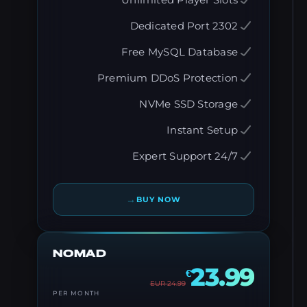
Unlimited Player Slots
Dedicated Port 2302
Free MySQL Database
Premium DDoS Protection
NVMe SSD Storage
Instant Setup
24/7 Expert Support
→
BUY NOW
NOMAD
23.99
€
EUR
24.99
PER MONTH