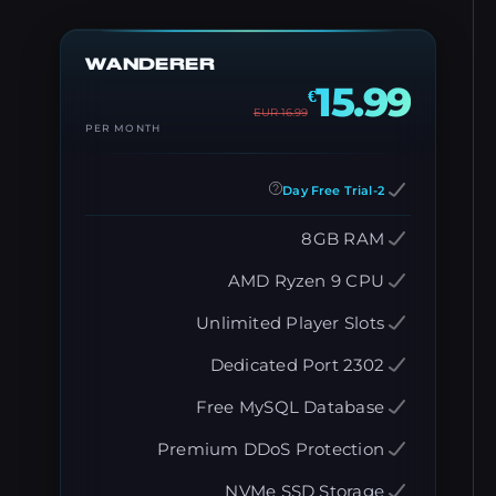
WANDERER
15.99
€
EUR
16.99
PER MONTH
2-Day Free Trial
8GB RAM
AMD Ryzen 9 CPU
Unlimited Player Slots
Dedicated Port 2302
Free MySQL Database
Premium DDoS Protection
NVMe SSD Storage