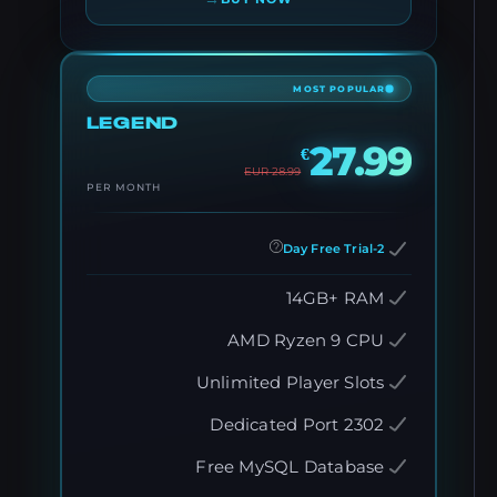
MOST POPULAR
LEGEND
27.99
€
EUR
28.99
PER MONTH
2-Day Free Trial
14GB+ RAM
AMD Ryzen 9 CPU
Unlimited Player Slots
Dedicated Port 2302
Free MySQL Database