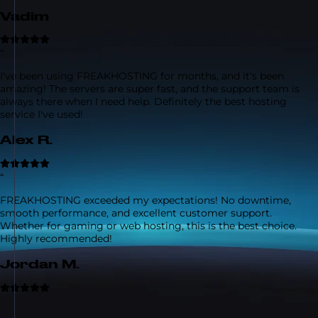
Vadim
“
I've been using FREAKHOSTING for months, and it's been
amazing! The servers are super fast, and the support team is
always there when I need help. Definitely the best hosting
service I've used!
Alex R.
“
FREAKHOSTING exceeded my expectations! No downtime,
smooth performance, and excellent customer support.
Whether for gaming or web hosting, this is the best choice.
Highly recommended!
Jordan M.