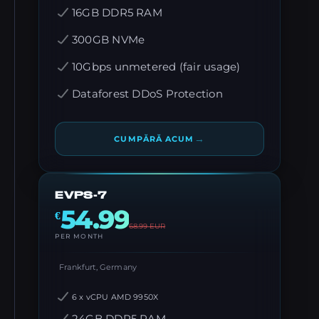
16GB DDR5 RAM
300GB NVMe
10Gbps unmetered (fair usage)
Dataforest DDoS Protection
→
CUMPĂRĂ ACUM
EVPS-7
54.99
€
68.99
EUR
PER MONTH
Frankfurt, Germany
6 x vCPU AMD 9950X