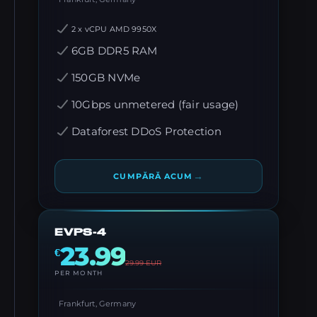
2 x vCPU AMD 9950X
6GB DDR5 RAM
150GB NVMe
10Gbps unmetered (fair usage)
Dataforest DDoS Protection
→
CUMPĂRĂ ACUM
EVPS-4
23.99
€
29.99
EUR
PER MONTH
Frankfurt, Germany