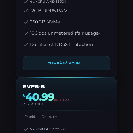
4 x vCPU AMD 9950X
12GB DDR5 RAM
250GB NVMe
10Gbps unmetered (fair usage)
Dataforest DDoS Protection
→
CUMPĂRĂ ACUM
EVPS-6
40.99
€
51.49
EUR
PER MONTH
Frankfurt, Germany
5 x vCPU AMD 9950X