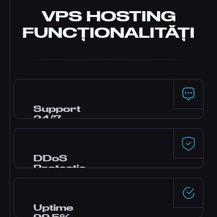
VPS HOSTING
FUNCȚIONALITĂȚI
Support
24/7
Ai nevoie de ajutor? Echipa noastră de
support este disponibilă 24/7 prin live chat,
Discord și tichete pentru setup și
DDoS
troubleshooting.
Protecție
Protecție DDoS premium de la Dataforest și
CosmicGuard cu filtre optimizate pentru
gaming - latență scăzută chiar și în timpul
Uptime
atacurilor.