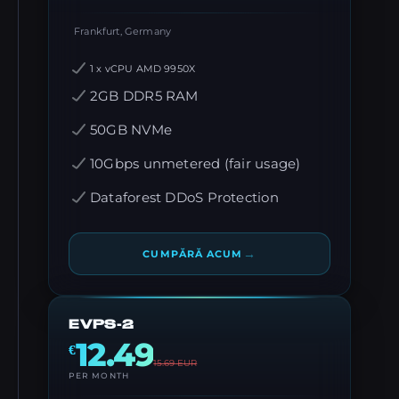
Frankfurt, Germany
1 x vCPU AMD 9950X
2GB DDR5 RAM
50GB NVMe
10Gbps unmetered (fair usage)
Dataforest DDoS Protection
→
CUMPĂRĂ ACUM
EVPS-2
12.49
€
15.69
EUR
PER MONTH