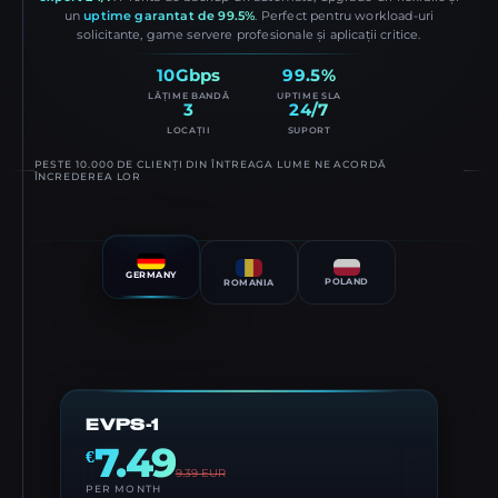
un
uptime garantat de 99.5%
. Perfect pentru workload-uri
solicitante, game servere profesionale și aplicații critice.
10Gbps
99.5%
LĂȚIME BANDĂ
UPTIME SLA
3
24/7
LOCAȚII
SUPORT
PESTE 10.000 DE CLIENȚI DIN ÎNTREAGA LUME NE ACORDĂ
ÎNCREDEREA LOR
GERMANY
POLAND
ROMANIA
EVPS-1
7.49
€
9.39
EUR
PER MONTH