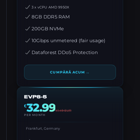
3 x vCPU AMD 9950X
8GB DDR5 RAM
200GB NVMe
10Gbps unmetered (fair usage)
Dataforest DDoS Protection
→
CUMPĂRĂ ACUM
EVPS-5
32.99
€
41.49
EUR
PER MONTH
Frankfurt, Germany