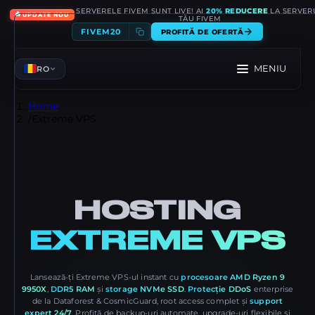
SERVERELE FIVEM SUNT LIVE! AI
20% REDUCERE
LA SERVER
🔥
UPDATE NOU
TĂU FIVEM
FIVEM20
PROFITĂ DE OFERTĂ
MENIU
RO
Home
/
Extreme VPS
HOSTING
EXTREME VPS
Lansează-ți Extreme VPS-ul instant cu
procesoare AMD Ryzen 9
9950X
,
DDR5 RAM
și
storage NVMe SSD
.
Protecție DDoS
enterprise
de la Dataforest & CosmicGuard, root access complet și
support
expert 24/7
. Profită de backup-uri automate, upgrade-uri flexibile și