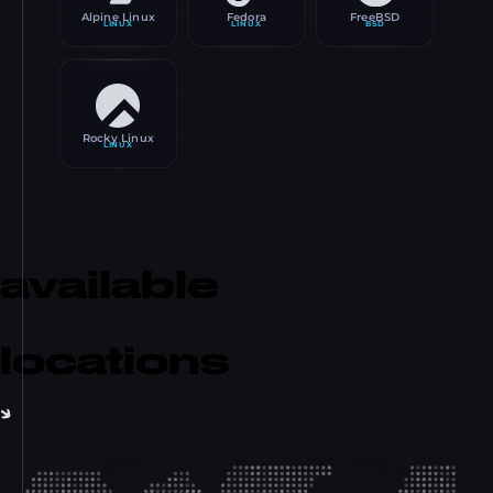
Alpine Linux
Fedora
FreeBSD
LINUX
LINUX
BSD
Rocky Linux
LINUX
available
locations