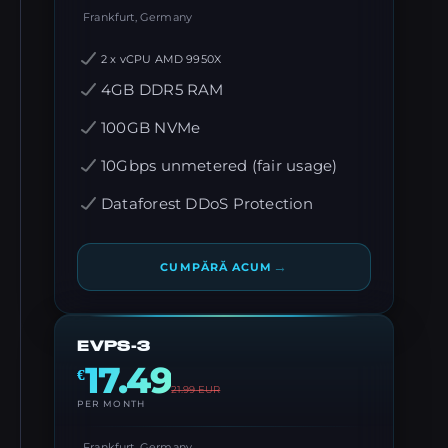
Frankfurt, Germany
2 x vCPU AMD 9950X
4GB DDR5 RAM
100GB NVMe
10Gbps unmetered (fair usage)
Dataforest DDoS Protection
→
CUMPĂRĂ ACUM
EVPS-3
17.49
€
21.99
EUR
PER MONTH
Frankfurt, Germany