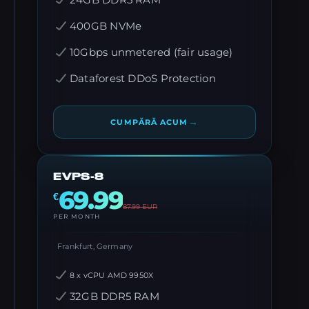
24GB DDR5 RAM
400GB NVMe
10Gbps unmetered (fair usage)
Dataforest DDoS Protection
→
CUMPĂRĂ ACUM
EVPS-8
69.99
€
87.99
EUR
PER MONTH
Frankfurt, Germany
8 x vCPU AMD 9950X
32GB DDR5 RAM