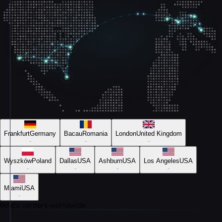
Frankfurt
Germany
Bacau
Romania
London
United Kingdom
-
-
-
Wyszków
Poland
Dallas
USA
Ashburn
USA
Los Angeles
USA
-
-
-
-
Miami
USA
-
8
data centers worldwide