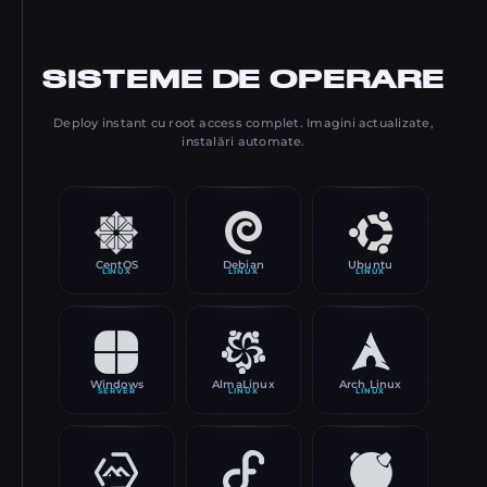
SISTEME DE OPERARE
Deploy instant cu root access complet. Imagini actualizate,
instalări automate.
CentOS
Debian
Ubuntu
LINUX
LINUX
LINUX
Windows
AlmaLinux
Arch Linux
SERVER
LINUX
LINUX