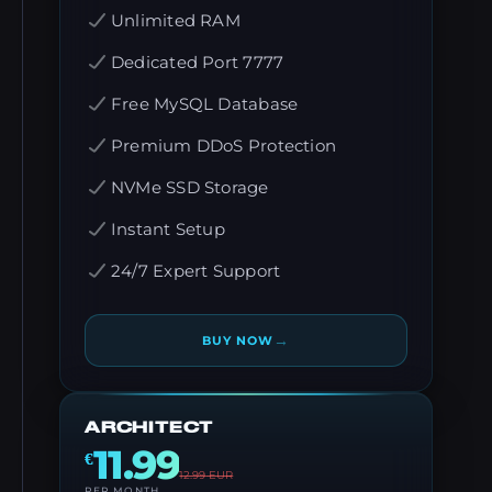
Unlimited RAM
Dedicated Port 7777
Free MySQL Database
Premium DDoS Protection
NVMe SSD Storage
Instant Setup
24/7 Expert Support
→
BUY NOW
ARCHITECT
11.99
€
12.99
EUR
PER MONTH