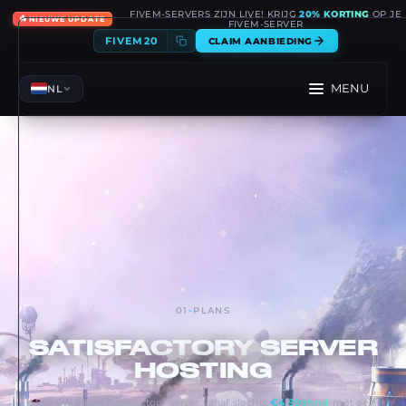
FIVEM-SERVERS ZIJN LIVE! KRIJG
20% KORTING
OP JE
🔥
NIEUWE UPDATE
FIVEM-SERVER
FIVEM20
CLAIM AANBIEDING
MENU
NL
01
-
PLANS
SATISFACTORY
SERVER
HOSTING
Host uw eigen Satisfactory-server vanaf slechts
€4.99/mnd
met een