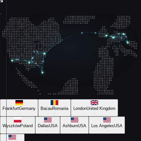
Frankfurt
Germany
Bacau
Romania
London
United Kingdom
-
-
-
Wyszków
Poland
Dallas
USA
Ashburn
USA
Los Angeles
USA
-
-
-
-