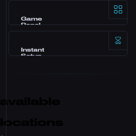
AMD Ryzen 9-processors en NVMe SSD-opslag
leveren uitstekende single-thread-prestaties
voor veeleisende game servers.
Game
Panel
Pterodactyl-control panel met one-click
mods, file manager, database access, backups
en real-time monitoring.
Instant
Setup
Uw server wordt direct na betaling
geactiveerd. Geen wachttijd. Binnen enkele
minuten kun je beginnen met spelen en
vrienden uitnodigen.
available
locations