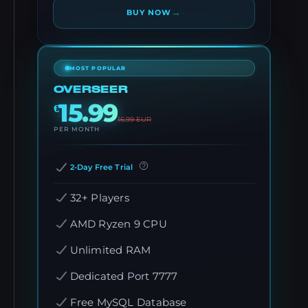
→
BUY NOW
MOST POPULAR
OVERSEER
15.99
€
16.99
EUR
PER MONTH
2-Day Free Trial
32+ Players
AMD Ryzen 9 CPU
Unlimited RAM
Dedicated Port 7777
Free MySQL Database