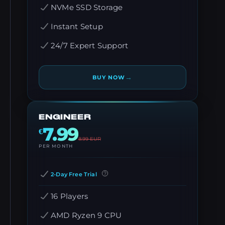
NVMe SSD Storage
Instant Setup
24/7 Expert Support
→
BUY NOW
ENGINEER
7.99
€
8.99
EUR
PER MONTH
2-Day Free Trial
16 Players
AMD Ryzen 9 CPU