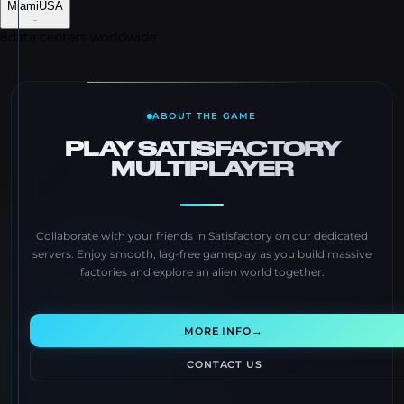
Miami
USA
-
8
data centers worldwide
ABOUT THE GAME
PLAY SATISFACTORY
MULTIPLAYER
Collaborate with your friends in Satisfactory on our dedicated
servers. Enjoy smooth, lag-free gameplay as you build massive
factories and explore an alien world together.
→
MORE INFO
CONTACT US