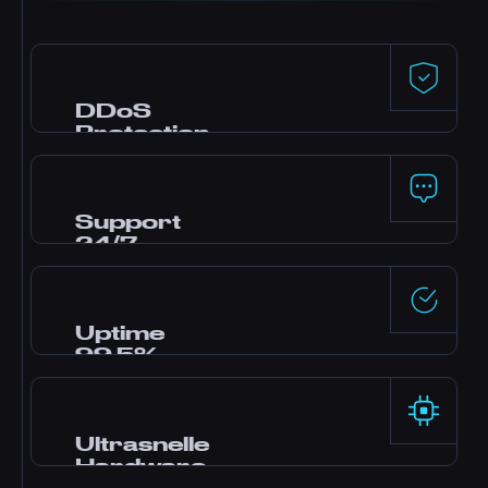
DDoS
Protection
Premium bescherming, mogelijk gemaakt
door Dataforest en CosmicGuard, met voor
gaming geoptimaliseerde filters. Uw server
Support
blijft online, zelfs tijdens aanvallen.
24/7
Hulp nodig? Ons team van experts is 24/7
online via live chat, Discord en tickets. De
meeste vragen worden binnen enkele
Uptime
minuten beantwoord.
99,5%
Enterprise-grade datacenters met
redundante voeding en netwerken bieden
rotsvaste betrouwbaarheid, ondersteund door
Ultrasnelle
onze SLA.
Hardware