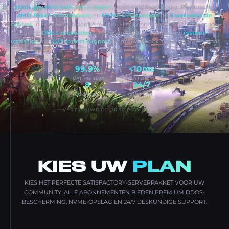
gratis proefperiode van 2 dagen
, geen creditcard nodig. Powered by
AMD Ryzen 9 processors
en
NVMe SSD storage
op
8 wereldwijde
locaties
in Europa en Noord-Amerika. Elk abonnement omvat enterprise-
grade
DDoS protection
van Dataforest & CosmicGuard,
instant
activation
, en
24/7 expert support
. Vertrouwd door 10,000+ gamers sinds
2020.
99.9%
<10ms
UPTIME SLA
LATENCY
8
24/7
LOCATIES
SUPPORT
VERTROUWD DOOR 10,000+ GAMERS
KIES UW
PLAN
KIES HET PERFECTE SATISFACTORY-SERVERPAKKET VOOR UW
COMMUNITY. ALLE ABONNEMENTEN BIEDEN PREMIUM DDOS-
BESCHERMING, NVME-OPSLAG EN 24/7 DESKUNDIGE SUPPORT.