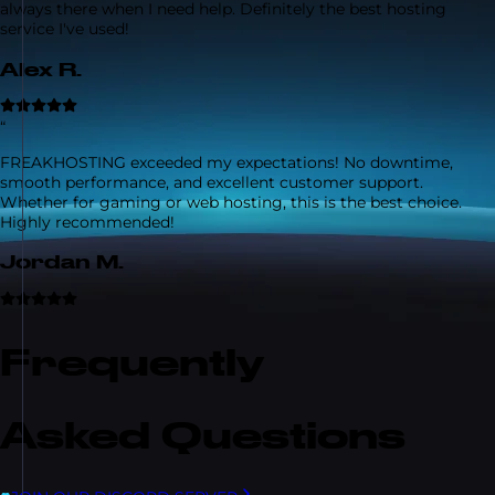
always there when I need help. Definitely the best hosting
service I've used!
Alex R.
“
FREAKHOSTING exceeded my expectations! No downtime,
smooth performance, and excellent customer support.
Whether for gaming or web hosting, this is the best choice.
Highly recommended!
Jordan M.
Frequently
Asked Questions