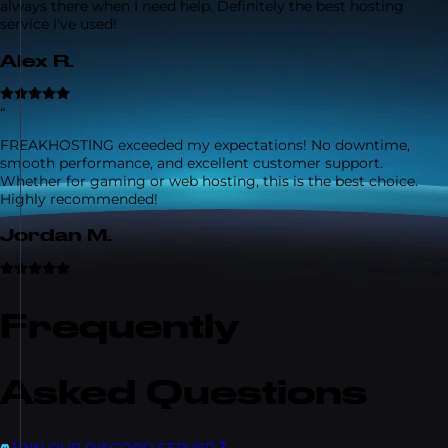
always there when I need help. Definitely the best hosting
service I've used!
Alex R.
“
FREAKHOSTING exceeded my expectations! No downtime,
smooth performance, and excellent customer support.
Whether for gaming or web hosting, this is the best choice.
Highly recommended!
Jordan M.
Frequently
Asked Questions
JOIN OUR DISCORD SERVER