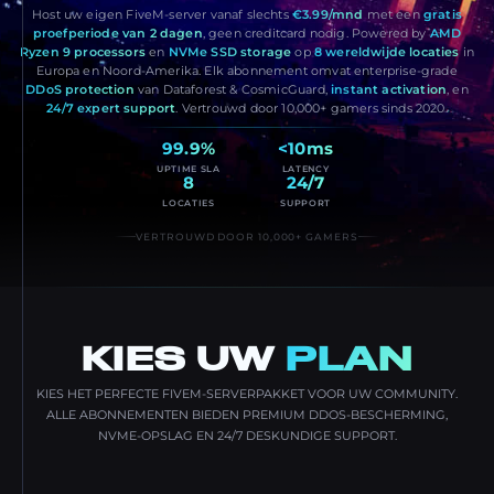
Host uw eigen FiveM-server vanaf slechts
€3.99/mnd
met een
gratis
proefperiode van 2 dagen
, geen creditcard nodig. Powered by
AMD
Ryzen 9 processors
en
NVMe SSD storage
op
8 wereldwijde locaties
in
Europa en Noord-Amerika. Elk abonnement omvat enterprise-grade
DDoS protection
van Dataforest & CosmicGuard,
instant activation
, en
24/7 expert support
. Vertrouwd door 10,000+ gamers sinds 2020.
99.9%
<10ms
UPTIME SLA
LATENCY
8
24/7
LOCATIES
SUPPORT
VERTROUWD DOOR 10,000+ GAMERS
KIES UW
PLAN
KIES HET PERFECTE FIVEM-SERVERPAKKET VOOR UW COMMUNITY.
ALLE ABONNEMENTEN BIEDEN PREMIUM DDOS-BESCHERMING,
NVME-OPSLAG EN 24/7 DESKUNDIGE SUPPORT.