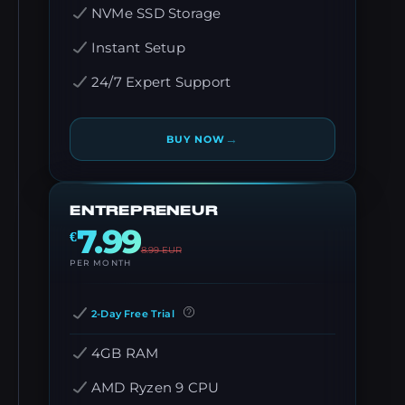
NVMe SSD Storage
Instant Setup
24/7 Expert Support
→
BUY NOW
ENTREPRENEUR
7.99
€
8.99
EUR
PER MONTH
2-Day Free Trial
4GB RAM
AMD Ryzen 9 CPU