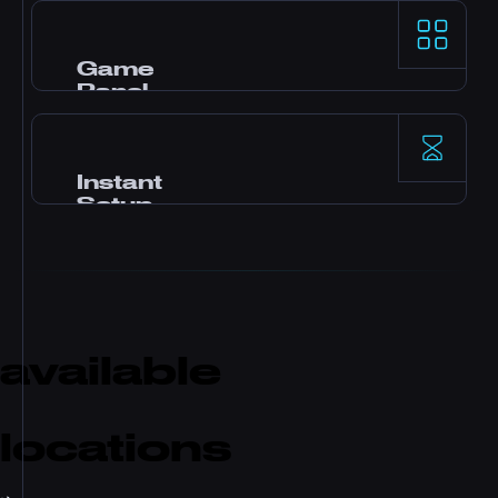
AMD Ryzen 9-processors en NVMe SSD-opslag
leveren uitstekende single-thread-prestaties
voor veeleisende game servers.
Game
Panel
Pterodactyl-control panel met one-click
mods, file manager, database access, backups
en real-time monitoring.
Instant
Setup
Uw server wordt direct na betaling
geactiveerd. Geen wachttijd. Binnen enkele
minuten kun je beginnen met spelen en
vrienden uitnodigen.
available
locations