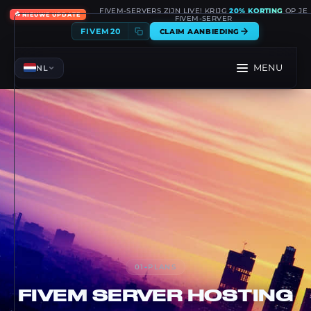
FIVEM-SERVERS ZIJN LIVE! KRIJG
20% KORTING
OP JE
🔥
NIEUWE UPDATE
FIVEM-SERVER
FIVEM20
CLAIM AANBIEDING
MENU
NL
01
-
PLANS
FIVEM
SERVER HOSTING