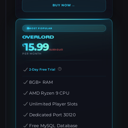
→
BUY NOW
MOST POPULAR
OVERLORD
15.99
€
16.99
EUR
PER MONTH
2-Day Free Trial
8GB+ RAM
AMD Ryzen 9 CPU
Unlimited Player Slots
Dedicated Port 30120
Free MySQL Database