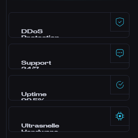
DDoS
Protection
Premium bescherming, mogelijk gemaakt
door Dataforest en CosmicGuard, met voor
gaming geoptimaliseerde filters. Uw server
Support
blijft online, zelfs tijdens aanvallen.
24/7
Hulp nodig? Ons team van experts is 24/7
online via live chat, Discord en tickets. De
meeste vragen worden binnen enkele
Uptime
minuten beantwoord.
99,5%
Enterprise-grade datacenters met
redundante voeding en netwerken bieden
rotsvaste betrouwbaarheid, ondersteund door
Ultrasnelle
onze SLA.
Hardware