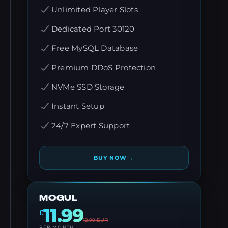
Unlimited Player Slots
Dedicated Port 30120
Free MySQL Database
Premium DDoS Protection
NVMe SSD Storage
Instant Setup
24/7 Expert Support
→
BUY NOW
MOGUL
11.99
€
12.99
EUR
PER MONTH