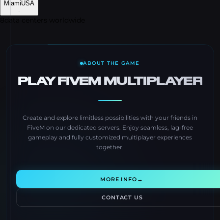
Miami
USA
-
8
data centers worldwide
ABOUT THE GAME
PLAY FIVEM MULTIPLAYER
Create and explore limitless possibilities with your friends in
FiveM on our dedicated servers. Enjoy seamless, lag-free
gameplay and fully customized multiplayer experiences
together.
→
MORE INFO
CONTACT US