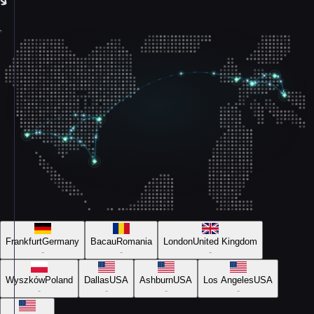
Frankfurt
Germany
Bacau
Romania
London
United Kingdom
-
-
-
Wyszków
Poland
Dallas
USA
Ashburn
USA
Los Angeles
USA
-
-
-
-