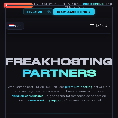
FIVEM-SERVERS ZIJN LIVE! KRIJG
20% KORTING
OP JE
🔥
NIEUWE UPDATE
FIVEM-SERVER
FIVEM20
CLAIM AANBIEDING
MENU
NL
FREAKHOSTING
PARTNERS
Werk samen met FREAKHOSTING om
premium hosting
ontwikkeld
voor creators, streamers en community-eigenaren te promoten.
Verdien commissies
, krijg toegang tot gesponsorde servers en
ontvang
co-marketing support
afgestemd op uw publiek.