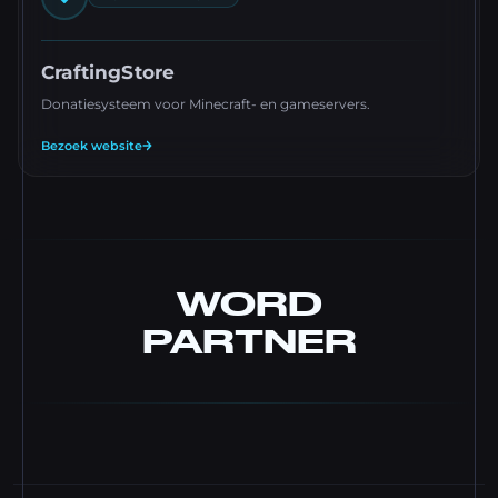
CraftingStore
Donatiesysteem voor Minecraft- en gameservers.
Bezoek website
WORD
PARTNER