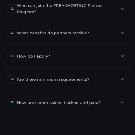
Who can join the FREAKHOSTING Partner
01
Program?
Creators, streamers, community owners, and developers
with active gaming or hosting audiences are welcome to
What benefits do partners receive?
02
apply.
Revenue share/commissions, sponsored game servers,
co‑marketing opportunities, priority support, and exclusive
How do I apply?
03
discounts for your community.
Fill out the partnership form on the Partners page with
your channels and short project overview. Our team will
Are there minimum requirements?
04
review and respond via email.
We evaluate reach, engagement, and content fit. Smaller
creators are considered if the audience is high‑quality and
How are commissions tracked and paid?
05
relevant.
Approved partners receive a unique referral setup.
Commissions are tracked per referral and paid on a regular
schedule based on performance tiers.