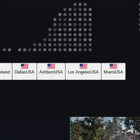
oland
Dallas
USA
Ashburn
USA
Los Angeles
USA
Miami
USA
-
-
-
-