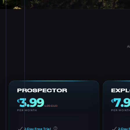
A
PROSPECTOR
EXP
3.99
7.
€
€
4.99
EUR
PER MONTH
PER MONT
2-Day Free Trial
2-Day F