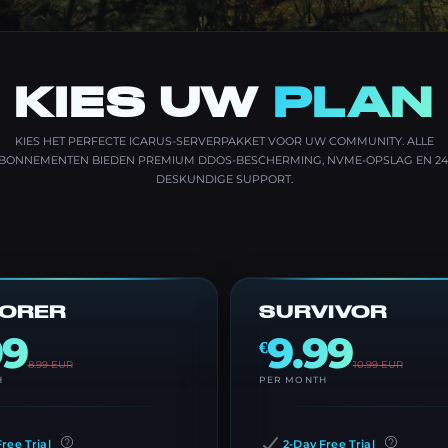
KIES UW
PLAN
KIES HET PERFECTE ICARUS-SERVERPAKKET VOOR UW COMMUNITY. ALLE
BONNEMENTEN BIEDEN PREMIUM DDOS-BESCHERMING, NVME-OPSLAG EN 24
DESKUNDIGE SUPPORT.
LORER
SURVIVOR
99
9.99
€
8.99
EUR
10.99
EUR
H
PER MONTH
ree Trial
2-Day Free Trial