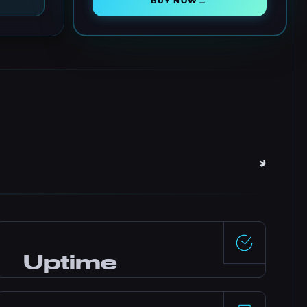
→
BUY NOW
Uptime
99,5%