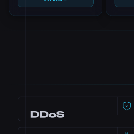
→
BUY NOW
DDoS
Protection