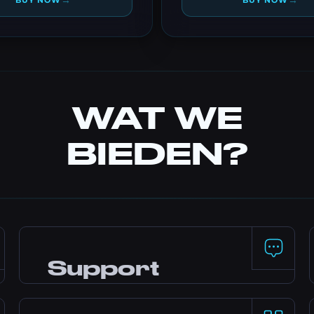
→
→
BUY NOW
BUY NOW
WAT WE
BIEDEN?
Support
24/7