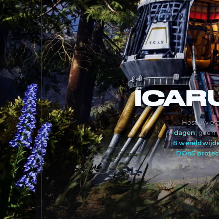
ICAR
Host uw ei
dagen
, geen
8 wereldwijde
DDoS protec