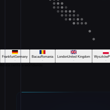
Frankfurt
Germany
Bacau
Romania
London
United Kingdom
Wyszków
P
-
-
-
-
8
data centers worldwide