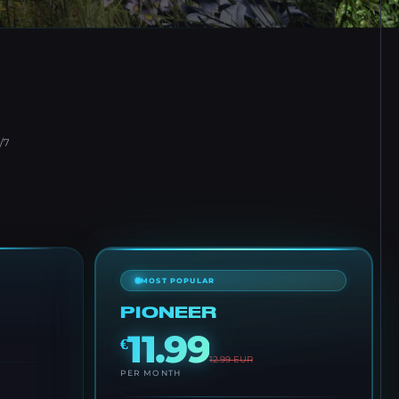
/7
MOST POPULAR
PIONEER
11.99
€
12.99
EUR
PER MONTH