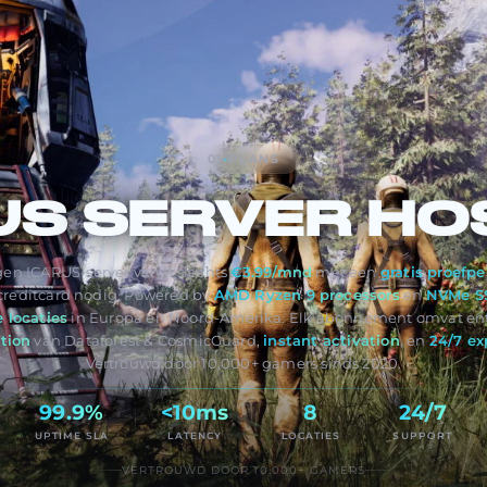
01
-
PLANS
US
SERVER HO
gen ICARUS-server vanaf slechts
€3.99/mnd
met een
gratis proefpe
 creditcard nodig. Powered by
AMD Ryzen 9 processors
en
NVMe SS
 locaties
in Europa en Noord-Amerika. Elk abonnement omvat ent
tion
van Dataforest & CosmicGuard,
instant activation
, en
24/7 ex
Vertrouwd door 10,000+ gamers sinds 2020.
99.9%
<10ms
8
24/7
UPTIME SLA
LATENCY
LOCATIES
SUPPORT
VERTROUWD DOOR 10,000+ GAMERS