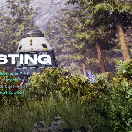
STING
riode van 2
D storage
op
erprise-grade
pert support
.