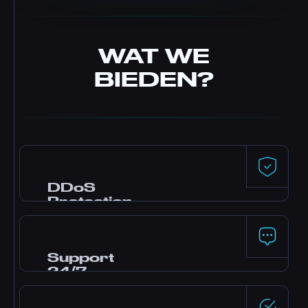
WAT WE
BIEDEN?
DDoS
Protection
Premium bescherming, mogelijk gemaakt
door Dataforest en CosmicGuard, met voor
gaming geoptimaliseerde filters. Uw server
Support
blijft online, zelfs tijdens aanvallen.
24/7
Hulp nodig? Ons team van experts is 24/7