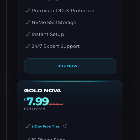
Premium DDoS Protection
NVMe SSD Storage
Instant Setup
24/7 Expert Support
→
BUY NOW
GOLD NOVA
7.99
€
8.99
EUR
PER MONTH
2-Day Free Trial