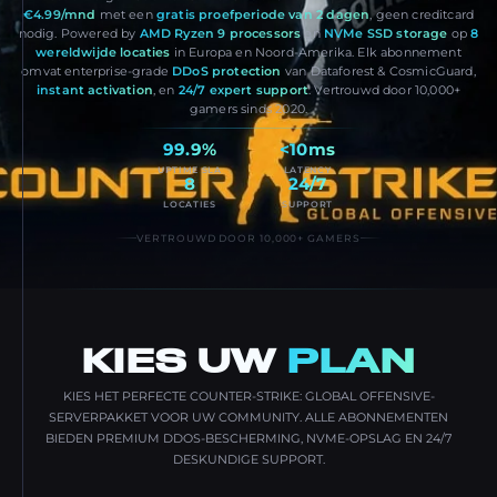
€4.99/mnd
met een
gratis proefperiode van 2 dagen
, geen creditcard
nodig. Powered by
AMD Ryzen 9 processors
en
NVMe SSD storage
op
8
wereldwijde locaties
in Europa en Noord-Amerika. Elk abonnement
omvat enterprise-grade
DDoS protection
van Dataforest & CosmicGuard,
instant activation
, en
24/7 expert support
. Vertrouwd door 10,000+
gamers sinds 2020.
99.9%
<10ms
UPTIME SLA
LATENCY
8
24/7
LOCATIES
SUPPORT
VERTROUWD DOOR 10,000+ GAMERS
KIES UW
PLAN
KIES HET PERFECTE COUNTER-STRIKE: GLOBAL OFFENSIVE-
SERVERPAKKET VOOR UW COMMUNITY. ALLE ABONNEMENTEN
BIEDEN PREMIUM DDOS-BESCHERMING, NVME-OPSLAG EN 24/7
DESKUNDIGE SUPPORT.