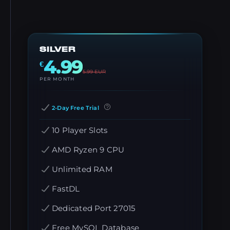
SILVER
4.99
€
5.99
EUR
PER MONTH
2-Day Free Trial
10 Player Slots
AMD Ryzen 9 CPU
Unlimited RAM
FastDL
Dedicated Port 27015
Free MySQL Database