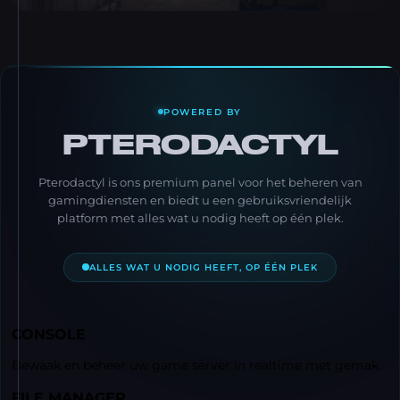
POWERED BY
PTERODACTYL
Pterodactyl is ons premium panel voor het beheren van
gamingdiensten en biedt u een gebruiksvriendelijk
platform met alles wat u nodig heeft op één plek.
ALLES WAT U NODIG HEEFT, OP ÉÉN PLEK
CONSOLE
Bewaak en beheer uw game server in realtime met gemak.
FILE MANAGER