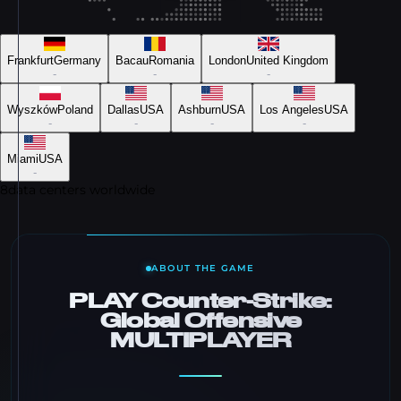
Frankfurt
Germany
Bacau
Romania
London
United Kingdom
-
-
-
Wyszków
Poland
Dallas
USA
Ashburn
USA
Los Angeles
USA
-
-
-
-
Miami
USA
-
8
data centers worldwide
ABOUT THE GAME
PLAY Counter-Strike:
Global Offensive
MULTIPLAYER