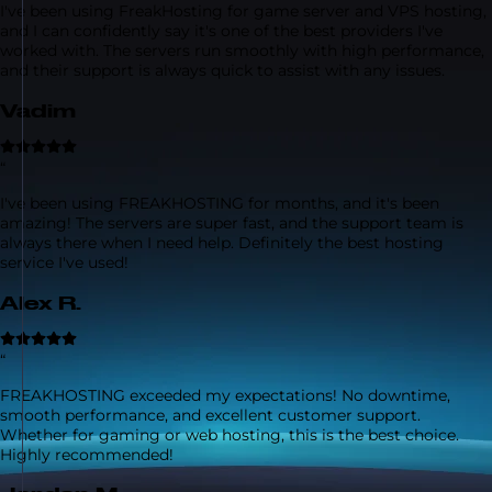
I've been using FreakHosting for game server and VPS hosting,
and I can confidently say it's one of the best providers I've
worked with. The servers run smoothly with high performance,
and their support is always quick to assist with any issues.
Vadim
“
I've been using FREAKHOSTING for months, and it's been
amazing! The servers are super fast, and the support team is
always there when I need help. Definitely the best hosting
service I've used!
Alex R.
“
FREAKHOSTING exceeded my expectations! No downtime,
smooth performance, and excellent customer support.
Whether for gaming or web hosting, this is the best choice.
Highly recommended!