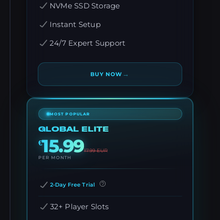
NVMe SSD Storage
Instant Setup
24/7 Expert Support
→
BUY NOW
MOST POPULAR
GLOBAL ELITE
15.99
€
17.99
EUR
PER MONTH
2-Day Free Trial
32+ Player Slots