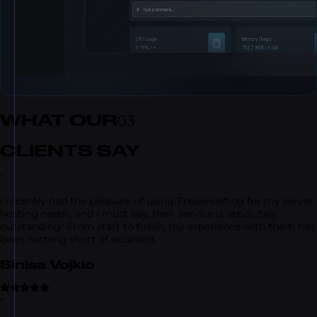
WHAT OUR
03
CLIENTS SAY
“
I recently had the pleasure of using FreakHosting for my server
hosting needs, and I must say, their service is absolutely
outstanding! From start to finish, my experience with them has
been nothing short of excellent.
Sinisa Vojkic
“