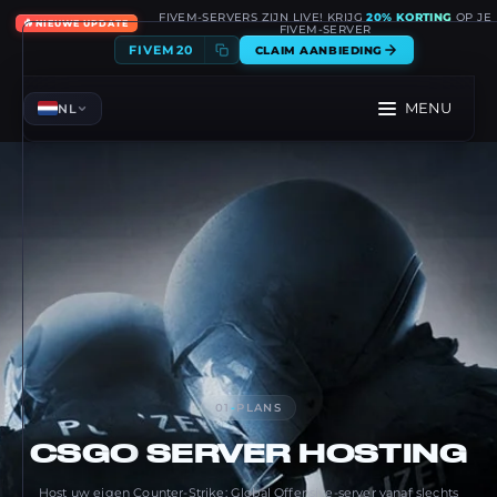
FIVEM-SERVERS ZIJN LIVE! KRIJG
20% KORTING
OP JE
🔥
NIEUWE UPDATE
FIVEM-SERVER
FIVEM20
CLAIM AANBIEDING
MENU
NL
01
-
PLANS
CSGO
SERVER HOSTING
Host uw eigen Counter-Strike: Global Offensive-server vanaf slechts