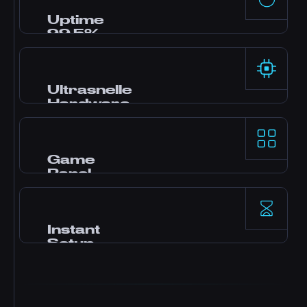
online via live chat, Discord en tickets. De
meeste vragen worden binnen enkele
Uptime
minuten beantwoord.
99,5%
Enterprise-grade datacenters met
redundante voeding en netwerken bieden
rotsvaste betrouwbaarheid, ondersteund door
Ultrasnelle
onze SLA.
Hardware
AMD Ryzen 9-processors en NVMe SSD-opslag
leveren uitstekende single-thread-prestaties
voor veeleisende game servers.
Game
Panel
Pterodactyl-control panel met one-click
mods, file manager, database access, backups
en real-time monitoring.
Instant
Setup
Uw server wordt direct na betaling
geactiveerd. Geen wachttijd. Binnen enkele
minuten kun je beginnen met spelen en
vrienden uitnodigen.