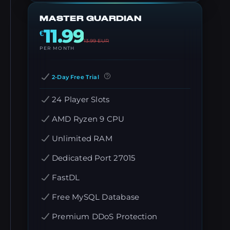
MASTER GUARDIAN
11.99
€
13.99
EUR
PER MONTH
2-Day Free Trial
24 Player Slots
AMD Ryzen 9 CPU
Unlimited RAM
Dedicated Port 27015
FastDL
Free MySQL Database
Premium DDoS Protection