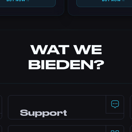
→
→
BUY NOW
BUY NOW
WAT WE
BIEDEN?
Support
24/7