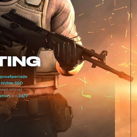
TING
 proefperiode
n
NVMe SSD
ment omvat
ation
, en
24/7