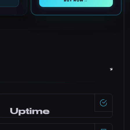
→
BUY NOW
Uptime
99,5%