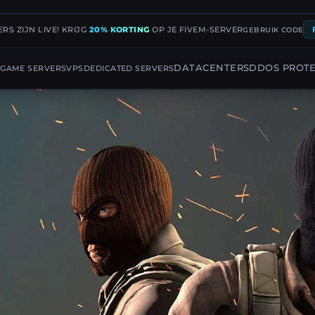
RS ZIJN LIVE! KRIJG
20% KORTING
OP JE FIVEM-SERVER
GEBRUIK CODE
G
DATACENTERS
DDOS PROT
GAME SERVERS
VPS
DEDICATED SERVERS