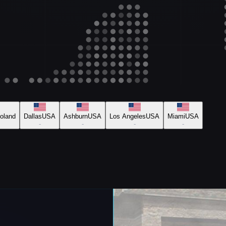
oland
Dallas
USA
Ashburn
USA
Los Angeles
USA
Miami
USA
-
-
-
-