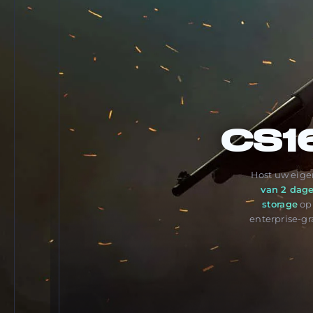
CS1
Host uw eigen
van 2 dag
storage
o
enterprise-g