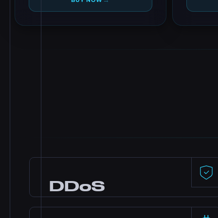
→
BUY NOW
DDoS
Protection