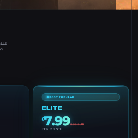
ALLE
/7
MOST POPULAR
ELITE
7.99
€
8.99
EUR
PER MONTH