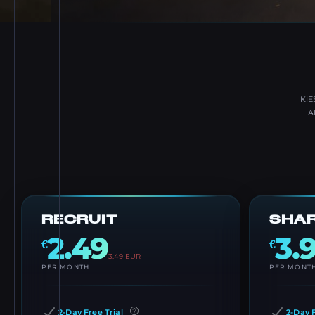
KIE
A
RECRUIT
SHA
2.49
3.
€
€
3.49
EUR
PER MONTH
PER MONT
2-Day Free Trial
2-Day F