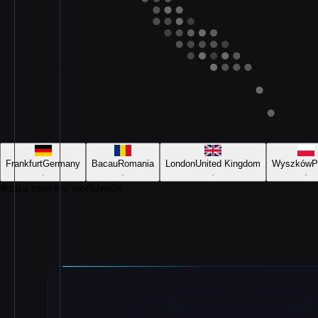
Frankfurt
Germany
Bacau
Romania
London
United Kingdom
Wyszków
P
-
-
-
-
8
data centers worldwide