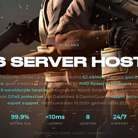
01
-
PLANS
6
SERVER HOS
 Counter-Strike 1.6-server vanaf slechts
€2.49/mnd
met een
gratis
en
, geen creditcard nodig. Powered by
AMD Ryzen 9 processors
e
p
8 wereldwijde locaties
in Europa en Noord-Amerika. Elk abonne
rade
DDoS protection
van Dataforest & CosmicGuard,
instant activ
expert support
. Vertrouwd door 10,000+ gamers sinds 2020.
99.9%
<10ms
8
24/7
UPTIME SLA
LATENCY
LOCATIES
SUPPORT
VERTROUWD DOOR 10,000+ GAMERS