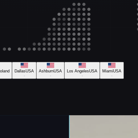
oland
Dallas
USA
Ashburn
USA
Los Angeles
USA
Miami
USA
-
-
-
-