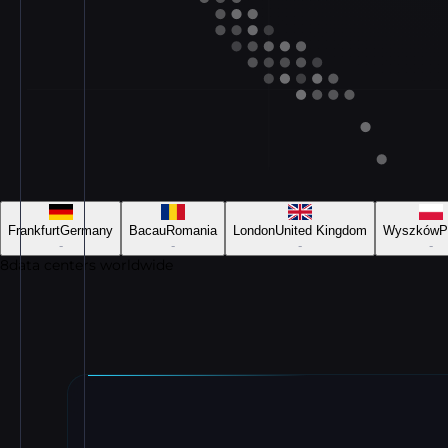
Frankfurt
Germany
Bacau
Romania
London
United Kingdom
Wyszków
P
-
-
-
-
8
data centers worldwide