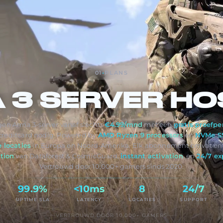
01
-
PLANS
 3
SERVER HO
gen Arma 3-server vanaf slechts
€4.99/mnd
met een
gratis proefpe
 creditcard nodig. Powered by
AMD Ryzen 9 processors
en
NVMe SS
 locaties
in Europa en Noord-Amerika. Elk abonnement omvat ent
tion
van Dataforest & CosmicGuard,
instant activation
, en
24/7 ex
Vertrouwd door 10,000+ gamers sinds 2020.
99.9%
<10ms
8
24/7
UPTIME SLA
LATENCY
LOCATIES
SUPPORT
VERTROUWD DOOR 10,000+ GAMERS