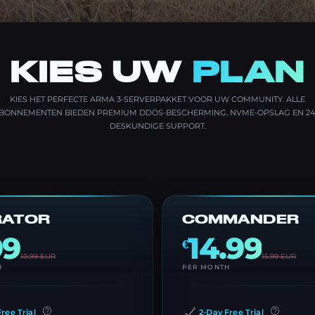
KIES UW
PLAN
KIES HET PERFECTE ARMA 3-SERVERPAKKET VOOR UW COMMUNITY. ALLE
BONNEMENTEN BIEDEN PREMIUM DDOS-BESCHERMING, NVME-OPSLAG EN 24
DESKUNDIGE SUPPORT.
RATOR
COMMANDER
99
14.99
€
10.99
EUR
15.99
EUR
H
PER MONTH
ree Trial
2-Day Free Trial