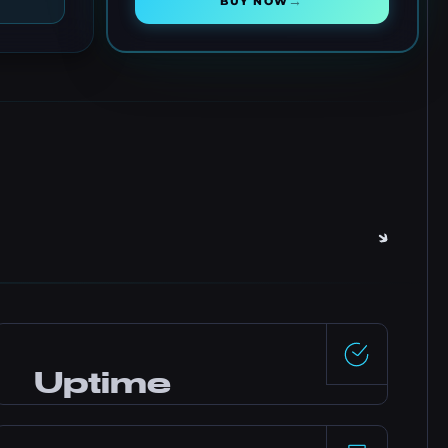
→
BUY NOW
Uptime
99,5%