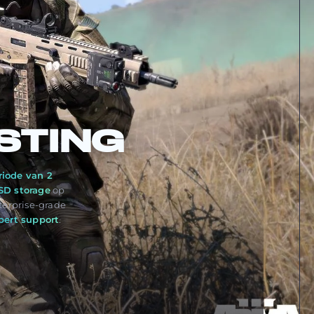
STING
riode van 2
D storage
op
erprise-grade
pert support
.