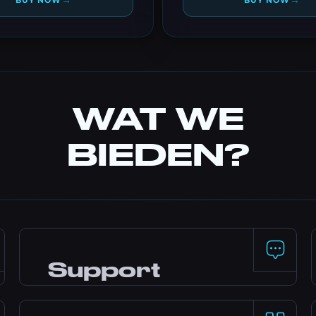
→
→
BUY NOW
BUY NOW
WAT WE
BIEDEN?
Support
24/7