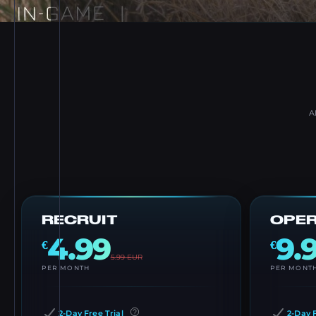
A
RECRUIT
OPE
4.99
9.
€
€
5.99
EUR
PER MONTH
PER MONT
2-Day Free Trial
2-Day F