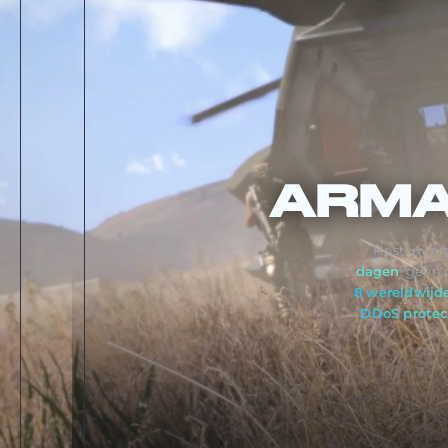
ARMA
Host uw ei
dagen
, geen
8 wereldwijde
DDoS protec