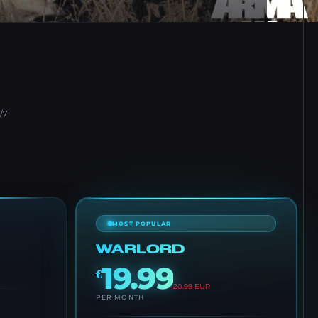
/7
MOST POPULAR
WARLORD
19.99
€
20.99
EUR
PER MONTH