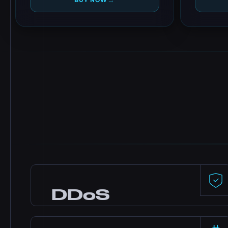
→
BUY NOW
DDoS
Protection