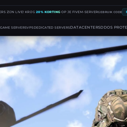
RS ZIJN LIVE! KRIJG
20% KORTING
OP JE FIVEM-SERVER
GEBRUIK CODE
G
DATACENTERS
DDOS PROT
GAME SERVERS
VPS
DEDICATED SERVERS