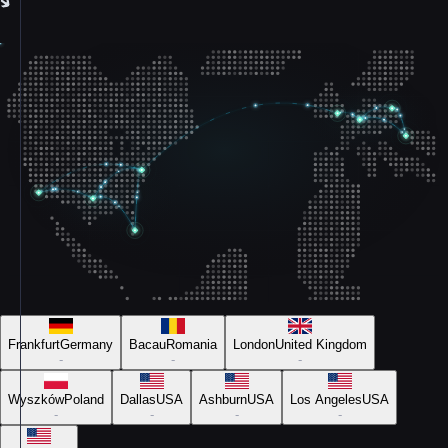
Frankfurt
Germany
Bacau
Romania
London
United Kingdom
-
-
-
Wyszków
Poland
Dallas
USA
Ashburn
USA
Los Angeles
USA
-
-
-
-