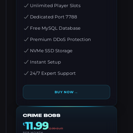
Unlimited Player Slots
Dedicated Port 7788
Free MySQL Database
Premium DDoS Protection
NVMe SSD Storage
Instant Setup
24/7 Expert Support
→
BUY NOW
CRIME BOSS
11.99
€
12.99
EUR
PER MONTH