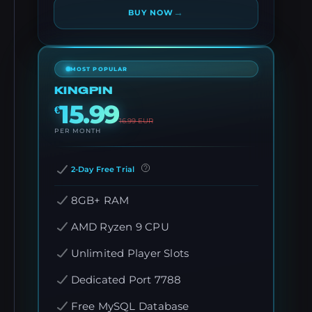
→
BUY NOW
MOST POPULAR
KINGPIN
15.99
€
16.99
EUR
PER MONTH
2-Day Free Trial
8GB+ RAM
AMD Ryzen 9 CPU
Unlimited Player Slots
Dedicated Port 7788
Free MySQL Database