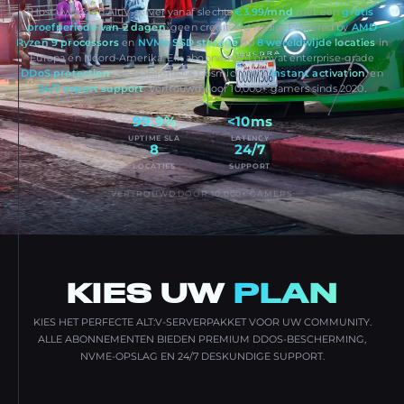
Host uw eigen Alt:V-server vanaf slechts
€3.99/mnd
met een
gratis
proefperiode van 2 dagen
, geen creditcard nodig. Powered by
AMD
Ryzen 9 processors
en
NVMe SSD storage
op
8 wereldwijde locaties
in
Europa en Noord-Amerika. Elk abonnement omvat enterprise-grade
DDoS protection
van Dataforest & CosmicGuard,
instant activation
, en
24/7 expert support
. Vertrouwd door 10,000+ gamers sinds 2020.
99.9%
<10ms
UPTIME SLA
LATENCY
8
24/7
LOCATIES
SUPPORT
VERTROUWD DOOR 10,000+ GAMERS
KIES UW
PLAN
KIES HET PERFECTE ALT:V-SERVERPAKKET VOOR UW COMMUNITY.
ALLE ABONNEMENTEN BIEDEN PREMIUM DDOS-BESCHERMING,
NVME-OPSLAG EN 24/7 DESKUNDIGE SUPPORT.