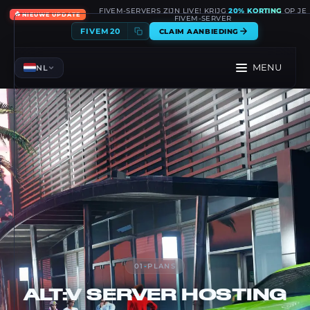
FIVEM-SERVERS ZIJN LIVE! KRIJG
20% KORTING
OP JE
🔥
NIEUWE UPDATE
FIVEM-SERVER
FIVEM20
CLAIM AANBIEDING
MENU
NL
01
-
PLANS
ALT:V
SERVER HOSTING