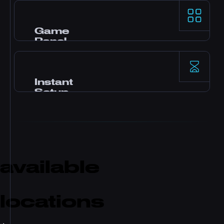
AMD Ryzen 9-processors en NVMe SSD-opslag
leveren uitstekende single-thread-prestaties
voor veeleisende game servers.
Game
Panel
Pterodactyl-control panel met one-click
mods, file manager, database access, backups
en real-time monitoring.
Instant
Setup
Uw server wordt direct na betaling
geactiveerd. Geen wachttijd. Binnen enkele
minuten kun je beginnen met spelen en
vrienden uitnodigen.
available
locations