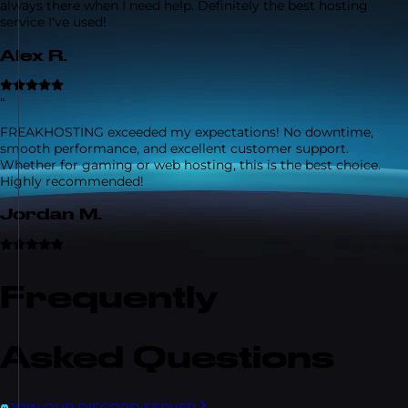
always there when I need help. Definitely the best hosting
service I've used!
Alex R.
“
FREAKHOSTING exceeded my expectations! No downtime,
smooth performance, and excellent customer support.
Whether for gaming or web hosting, this is the best choice.
Highly recommended!
Jordan M.
Frequently
Asked Questions
JOIN OUR DISCORD SERVER