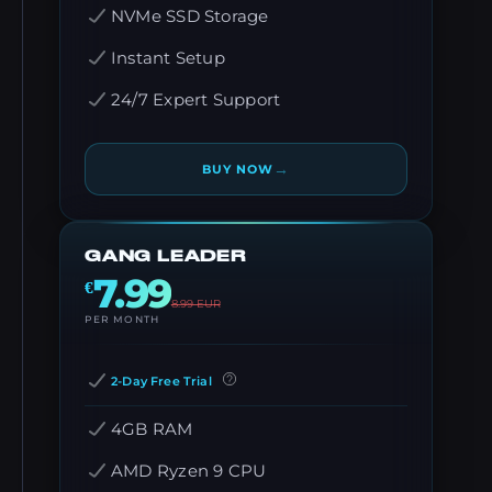
NVMe SSD Storage
Instant Setup
24/7 Expert Support
→
BUY NOW
GANG LEADER
7.99
€
8.99
EUR
PER MONTH
2-Day Free Trial
4GB RAM
AMD Ryzen 9 CPU