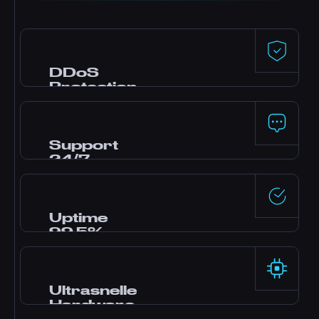
DDoS
Protection
Premium bescherming, mogelijk gemaakt
door Dataforest en CosmicGuard, met voor
gaming geoptimaliseerde filters. Uw server
Support
blijft online, zelfs tijdens aanvallen.
24/7
Hulp nodig? Ons team van experts is 24/7
online via live chat, Discord en tickets. De
meeste vragen worden binnen enkele
Uptime
minuten beantwoord.
99,5%
Enterprise-grade datacenters met
redundante voeding en netwerken bieden
rotsvaste betrouwbaarheid, ondersteund door
Ultrasnelle
onze SLA.
Hardware