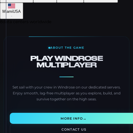
Miami
USA
-
8
data centers worldwide
ABOUT THE GAME
PLAY WINDROSE
MULTIPLAYER
Set sail with your crew in Windrose on our dedicated servers.
Enjoy smooth, lag-free multiplayer as you explore, build, and
survive together on the high seas.
→
MORE INFO
CONTACT US