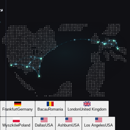
Frankfurt
Germany
Bacau
Romania
London
United Kingdom
-
-
-
Wyszków
Poland
Dallas
USA
Ashburn
USA
Los Angeles
USA
-
-
-
-