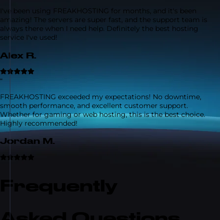
I've been using FREAKHOSTING for months, and it's been
amazing! The servers are super fast, and the support team is
always there when I need help. Definitely the best hosting
service I've used!
Alex R.
“
FREAKHOSTING exceeded my expectations! No downtime,
smooth performance, and excellent customer support.
Whether for gaming or web hosting, this is the best choice.
Highly recommended!
Jordan M.
Frequently
Asked Questions