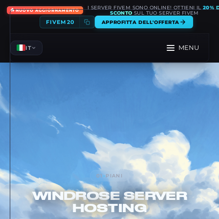
I SERVER FIVEM SONO ONLINE! OTTIENI IL
20% D
🔥
NUOVO AGGIORNAMENTO
SCONTO
SUL TUO SERVER FIVEM
FIVEM20
APPROFITTA DELL'OFFERTA
MENU
IT
01
-
PIANI
WINDROSE
SERVER
HOSTING