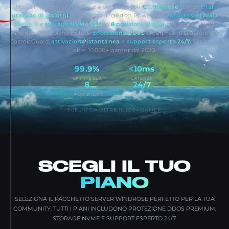
Hosta il tuo server Windrose a partire da soli
€11.99/mese
con un
trial
gratuito di 2 giorni
, senza carta di credito. Powered by
processori AMD
Ryzen 9
e
storage NVMe SSD
in
8 posizioni globali
in Europa e Nord
America. Ogni piano include
protezione DDoS
enterprise di Dataforest &
CosmicGuard,
attivazione istantanea
e
support esperto 24/7
. Scelto da
oltre 10,000+ gamer dal 2020.
99.9%
<10ms
UPTIME SLA
LATENZA
8
24/7
POSIZIONI
SUPPORT
SCELTO DA OLTRE 10,000+ GAMER
SCEGLI IL TUO
PIANO
SELEZIONA IL PACCHETTO SERVER WINDROSE PERFETTO PER LA TUA
COMMUNITY. TUTTI I PIANI INCLUDONO PROTEZIONE DDOS PREMIUM,
STORAGE NVME E SUPPORT ESPERTO 24/7.