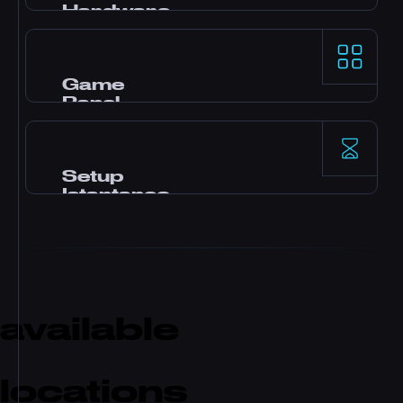
Hardware
Processori AMD Ryzen 9 e storage NVMe SSD
per prestazioni single-thread di primo livello
sui game server più esigenti.
Game
Panel
Panel Pterodactyl con mod in un click, file
manager, accesso database, backup e
monitoraggio in tempo reale.
Setup
Istantaneo
Il tuo server si attiva subito dopo il
pagamento. Nessuna attesa. Inizia a giocare e
invita gli amici in pochi minuti.
available
locations