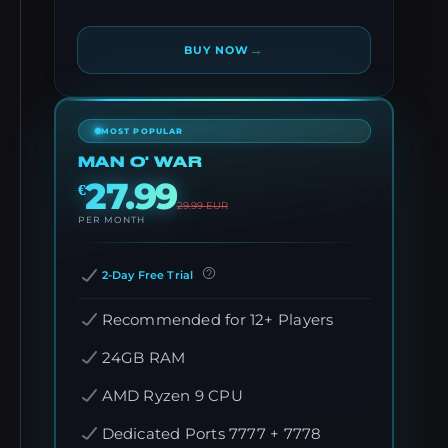
→
BUY NOW
MOST POPULAR
MAN O' WAR
27.99
€
29.99
EUR
PER MONTH
2-Day Free Trial
Recommended for 12+ Players
24GB RAM
AMD Ryzen 9 CPU
Dedicated Ports 7777 + 7778