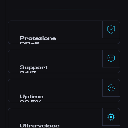
Protezione
DDoS
Difesa premium di Dataforest e CosmicGuard
con filtri ottimizzati per il gaming. Il tuo server
resta online anche durante gli attacchi.
Support
24/7
Hai bisogno di aiuto? Il nostro team di esperti
è online 24 ore su 24 via live chat, Discord e
ticket. La maggior parte delle domande
Uptime
riceve risposta in minuti.
99,5%
Data center enterprise con alimentazione
ridondante e rete ad alta disponibilità,
affidabilità garantita dal nostro SLA.
Ultra-veloce