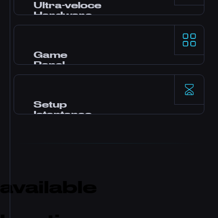
affidabilità garantita dal nostro SLA.
Ultra-veloce
Hardware
Processori AMD Ryzen 9 e storage NVMe SSD
per prestazioni single-thread di primo livello
sui game server più esigenti.
Game
Panel
Panel Pterodactyl con mod in un click, file
manager, accesso database, backup e
monitoraggio in tempo reale.
Setup
Istantaneo
Il tuo server si attiva subito dopo il
pagamento. Nessuna attesa. Inizia a giocare e
invita gli amici in pochi minuti.
available