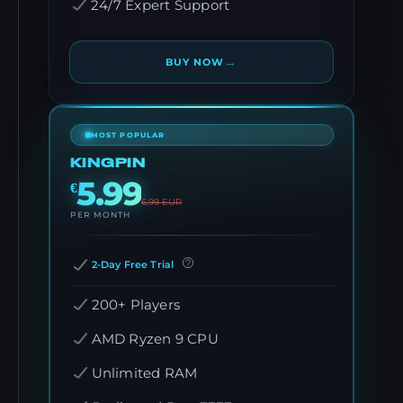
24/7 Expert Support
→
BUY NOW
MOST POPULAR
KINGPIN
5.99
€
6.99
EUR
PER MONTH
2-Day Free Trial
200+ Players
AMD Ryzen 9 CPU
Unlimited RAM