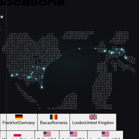
locations
Frankfurt
Germany
Bacau
Romania
London
United Kingdom
-
-
-