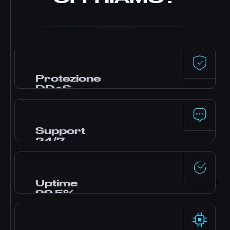
Protezione
DDoS
Difesa premium di Dataforest e CosmicGuard
con filtri ottimizzati per il gaming. Il tuo server
resta online anche durante gli attacchi.
Support
24/7
Hai bisogno di aiuto? Il nostro team di esperti
è online 24 ore su 24 via live chat, Discord e
ticket. La maggior parte delle domande
Uptime
riceve risposta in minuti.
99,5%
Data center enterprise con alimentazione
ridondante e rete ad alta disponibilità,