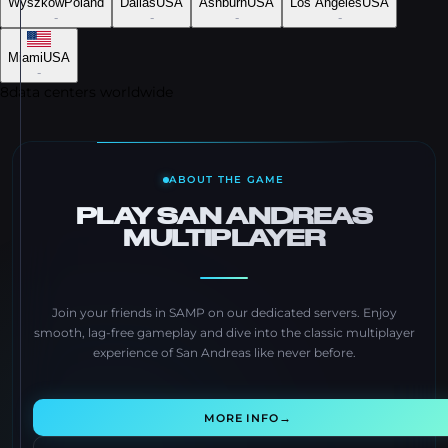
Wyszków
Poland
Dallas
USA
Ashburn
USA
Los Angeles
USA
-
-
-
-
Miami
USA
-
8
data centers worldwide
ABOUT THE GAME
PLAY SAN ANDREAS
MULTIPLAYER
Join your friends in SAMP on our dedicated servers. Enjoy
smooth, lag-free gameplay and dive into the classic multiplayer
experience of San Andreas like never before.
→
MORE INFO