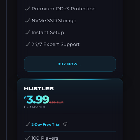
Premium DDoS Protection
NVMe SSD Storage
Instant Setup
24/7 Expert Support
→
BUY NOW
HUSTLER
3.99
€
4.99
EUR
PER MONTH
2-Day Free Trial
100 Players