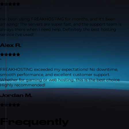
“
I've been using FREAKHOSTING for months, and it's been
amazing! The servers are super fast, and the support team is
always there when I need help. Definitely the best hosting
service I've used!
Alex R.
“
FREAKHOSTING exceeded my expectations! No downtime,
smooth performance, and excellent customer support.
Whether for gaming or web hosting, this is the best choice.
Highly recommended!
Jordan M.
Frequently