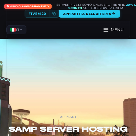
I SERVER FIVEM SONO ONLINE! OTTIENI IL
20% D
🔥
NUOVO AGGIORNAMENTO
SCONTO
SUL TUO SERVER FIVEM
FIVEM20
APPROFITTA DELL'OFFERTA
MENU
IT
01
-
PIANI
SAMP
SERVER HOSTING