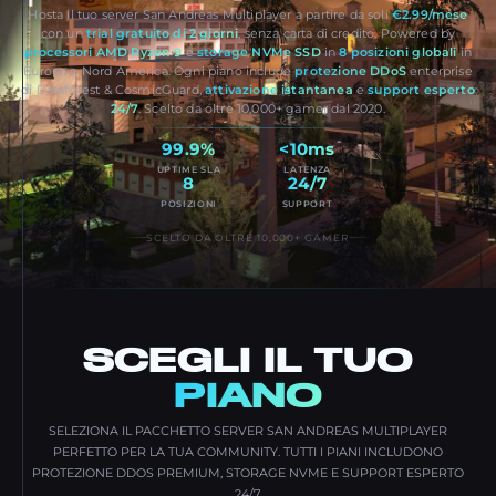
Hosta il tuo server San Andreas Multiplayer a partire da soli
€2.99/mese
con un
trial gratuito di 2 giorni
, senza carta di credito. Powered by
processori AMD Ryzen 9
e
storage NVMe SSD
in
8 posizioni globali
in
Europa e Nord America. Ogni piano include
protezione DDoS
enterprise
di Dataforest & CosmicGuard,
attivazione istantanea
e
support esperto
24/7
. Scelto da oltre 10,000+ gamer dal 2020.
99.9%
<10ms
UPTIME SLA
LATENZA
8
24/7
POSIZIONI
SUPPORT
SCELTO DA OLTRE 10,000+ GAMER
SCEGLI IL TUO
PIANO
SELEZIONA IL PACCHETTO SERVER SAN ANDREAS MULTIPLAYER
PERFETTO PER LA TUA COMMUNITY. TUTTI I PIANI INCLUDONO
PROTEZIONE DDOS PREMIUM, STORAGE NVME E SUPPORT ESPERTO
24/7.