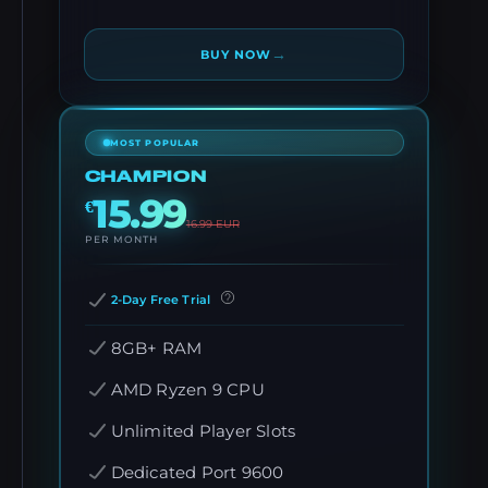
→
BUY NOW
MOST POPULAR
CHAMPION
15.99
€
16.99
EUR
PER MONTH
2-Day Free Trial
8GB+ RAM
AMD Ryzen 9 CPU
Unlimited Player Slots
Dedicated Port 9600