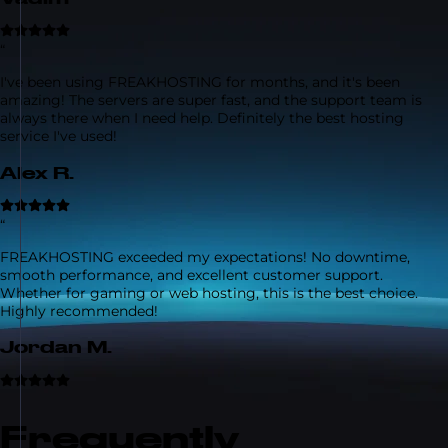
“
I've been using FREAKHOSTING for months, and it's been
amazing! The servers are super fast, and the support team is
always there when I need help. Definitely the best hosting
service I've used!
Alex R.
“
FREAKHOSTING exceeded my expectations! No downtime,
smooth performance, and excellent customer support.
Whether for gaming or web hosting, this is the best choice.
Highly recommended!
Jordan M.
Frequently