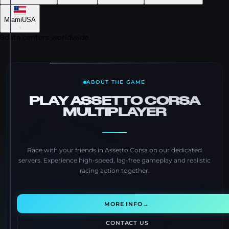
Miami
USA
-
8
data centers worldwide
ABOUT THE GAME
PLAY ASSETTO CORSA
MULTIPLAYER
Race with your friends in Assetto Corsa on our dedicated
servers. Experience high-speed, lag-free gameplay and realistic
racing action together.
→
MORE INFO
CONTACT US