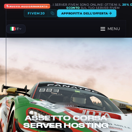
I SERVER FIVEM SONO ONLINE! OTTIENI IL
20% D
🔥
NUOVO AGGIORNAMENTO
SCONTO
SUL TUO SERVER FIVEM
FIVEM20
APPROFITTA DELL'OFFERTA
MENU
IT
01
-
PIANI
ASSETTO CORSA
SERVER HOSTING