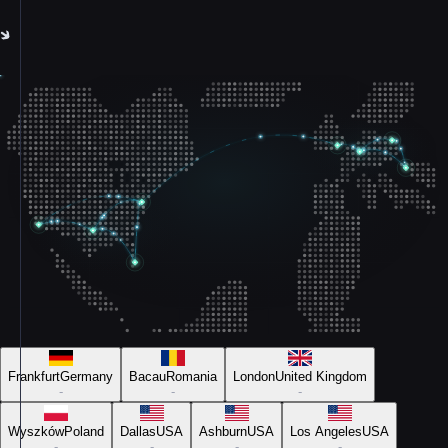
Frankfurt
Germany
Bacau
Romania
London
United Kingdom
-
-
-
Wyszków
Poland
Dallas
USA
Ashburn
USA
Los Angeles
USA
-
-
-
-