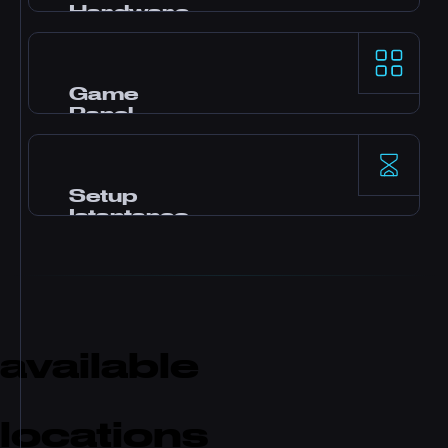
Hardware
Processori AMD Ryzen 9 e storage NVMe SSD
per prestazioni single-thread di primo livello
sui game server più esigenti.
Game
Panel
Panel Pterodactyl con mod in un click, file
manager, accesso database, backup e
monitoraggio in tempo reale.
Setup
Istantaneo
Il tuo server si attiva subito dopo il
pagamento. Nessuna attesa. Inizia a giocare e
invita gli amici in pochi minuti.
available
locations