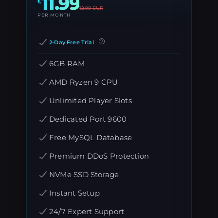
11.99
€
12.99
EUR
PER MONTH
2-Day Free Trial
6GB RAM
AMD Ryzen 9 CPU
Unlimited Player Slots
Dedicated Port 9600
Free MySQL Database
Premium DDoS Protection
NVMe SSD Storage
Instant Setup
24/7 Expert Support