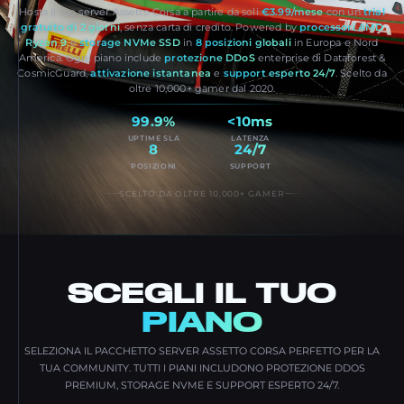
Hosta il tuo server Assetto Corsa a partire da soli
€3.99/mese
con un
trial
gratuito di 2 giorni
, senza carta di credito. Powered by
processori AMD
Ryzen 9
e
storage NVMe SSD
in
8 posizioni globali
in Europa e Nord
America. Ogni piano include
protezione DDoS
enterprise di Dataforest &
CosmicGuard,
attivazione istantanea
e
support esperto 24/7
. Scelto da
oltre 10,000+ gamer dal 2020.
99.9%
<10ms
UPTIME SLA
LATENZA
8
24/7
POSIZIONI
SUPPORT
SCELTO DA OLTRE 10,000+ GAMER
SCEGLI IL TUO
PIANO
SELEZIONA IL PACCHETTO SERVER ASSETTO CORSA PERFETTO PER LA
TUA COMMUNITY. TUTTI I PIANI INCLUDONO PROTEZIONE DDOS
PREMIUM, STORAGE NVME E SUPPORT ESPERTO 24/7.