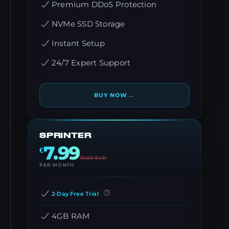
Premium DDoS Protection
NVMe SSD Storage
Instant Setup
24/7 Expert Support
→
BUY NOW
SPRINTER
7.99
€
10.00
EUR
PER MONTH
2-Day Free Trial
4GB RAM