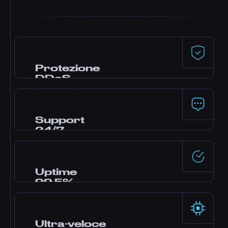
Protezione
DDoS
Difesa premium di Dataforest e CosmicGuard
con filtri ottimizzati per il gaming. Il tuo server
resta online anche durante gli attacchi.
Support
24/7
Hai bisogno di aiuto? Il nostro team di esperti
è online 24 ore su 24 via live chat, Discord e
ticket. La maggior parte delle domande
Uptime
riceve risposta in minuti.
99,5%
Data center enterprise con alimentazione
ridondante e rete ad alta disponibilità,
affidabilità garantita dal nostro SLA.
Ultra-veloce