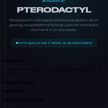
POWERED BY
PTERODACTYL
Pterodactyl è il nostro panel premium per gestire i servizi
gaming, una piattaforma facile da usare con tutto quello
che ti serve in un unico posto.
TUTTO QUELLO CHE TI SERVE, IN UN UNICO POSTO
CONSOLE
Monitora e controlla il tuo game server in tempo reale con
facilità.
FILE MANAGER
DATABASE
REGISTRO ATTIVITÀ