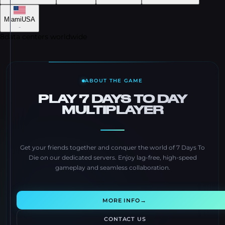
Miami
USA
-
8
data centers worldwide
ABOUT THE GAME
PLAY 7 DAYS TO DAY
MULTIPLAYER
Get your friends together and conquer the world of 7 Days To
Die on our dedicated servers. Enjoy lag-free, high-speed
gameplay and seamless collaboration.
→
MORE INFO
CONTACT US