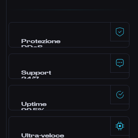
Protezione
DDoS
Difesa premium di Dataforest e CosmicGuard
con filtri ottimizzati per il gaming. Il tuo server
resta online anche durante gli attacchi.
Support
24/7
Hai bisogno di aiuto? Il nostro team di esperti
è online 24 ore su 24 via live chat, Discord e
ticket. La maggior parte delle domande
Uptime
riceve risposta in minuti.
99,5%
Data center enterprise con alimentazione
ridondante e rete ad alta disponibilità,
affidabilità garantita dal nostro SLA.
Ultra-veloce