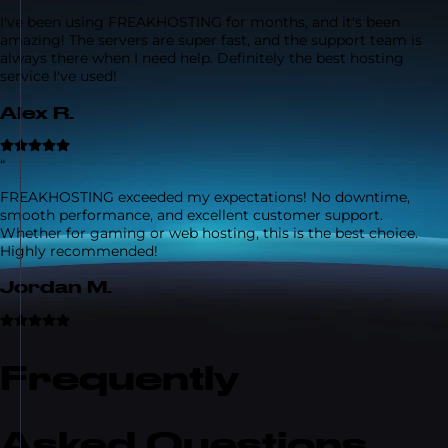
I've been using FREAKHOSTING for months, and it's been
amazing! The servers are super fast, and the support team is
always there when I need help. Definitely the best hosting
service I've used!
Alex R.
“
FREAKHOSTING exceeded my expectations! No downtime,
smooth performance, and excellent customer support.
Whether for gaming or web hosting, this is the best choice.
Highly recommended!
Jordan M.
Frequently
Asked Questions