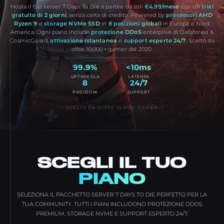
Hosta il tuo server 7 Days To Die a partire da soli
€4.99/mese
con un
trial
gratuito di 2 giorni
, senza carta di credito. Powered by
processori AMD
Ryzen 9
e
storage NVMe SSD
in
8 posizioni globali
in Europa e Nord
America. Ogni piano include
protezione DDoS
enterprise di Dataforest &
CosmicGuard,
attivazione istantanea
e
support esperto 24/7
. Scelto da
oltre 10,000+ gamer dal 2020.
99.9%
<10ms
UPTIME SLA
LATENZA
8
24/7
POSIZIONI
SUPPORT
SCELTO DA OLTRE 10,000+ GAMER
SCEGLI IL TUO
PIANO
SELEZIONA IL PACCHETTO SERVER 7 DAYS TO DIE PERFETTO PER LA
TUA COMMUNITY. TUTTI I PIANI INCLUDONO PROTEZIONE DDOS
PREMIUM, STORAGE NVME E SUPPORT ESPERTO 24/7.