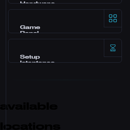
Hardware
Processori AMD Ryzen 9 e storage NVMe SSD
per prestazioni single-thread di primo livello
sui game server più esigenti.
Game
Panel
Panel Pterodactyl con mod in un click, file
manager, accesso database, backup e
monitoraggio in tempo reale.
Setup
Istantaneo
Il tuo server si attiva subito dopo il
pagamento. Nessuna attesa. Inizia a giocare e
invita gli amici in pochi minuti.
available
locations