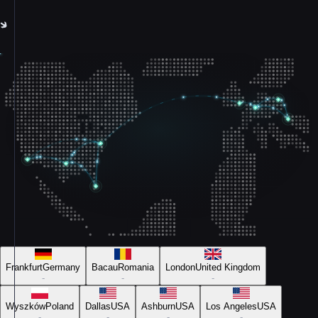
Frankfurt
Germany
Bacau
Romania
London
United Kingdom
-
-
-
Wyszków
Poland
Dallas
USA
Ashburn
USA
Los Angeles
USA
-
-
-
-