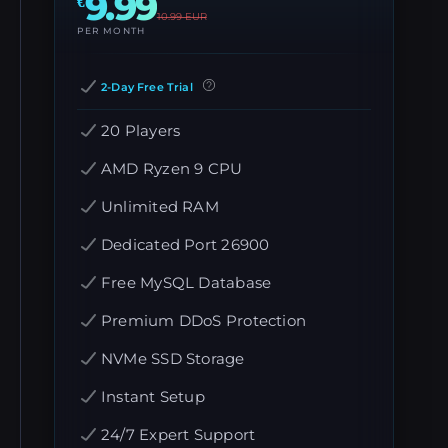
9.99
€
10.99
EUR
PER MONTH
2-Day Free Trial
20 Players
AMD Ryzen 9 CPU
Unlimited RAM
Dedicated Port 26900
Free MySQL Database
Premium DDoS Protection
NVMe SSD Storage
Instant Setup
24/7 Expert Support