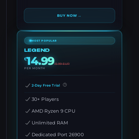
→
BUY NOW
MOST POPULAR
LEGEND
14.99
€
15.99
EUR
PER MONTH
2-Day Free Trial
30+ Players
AMD Ryzen 9 CPU
Unlimited RAM
Dedicated Port 26900