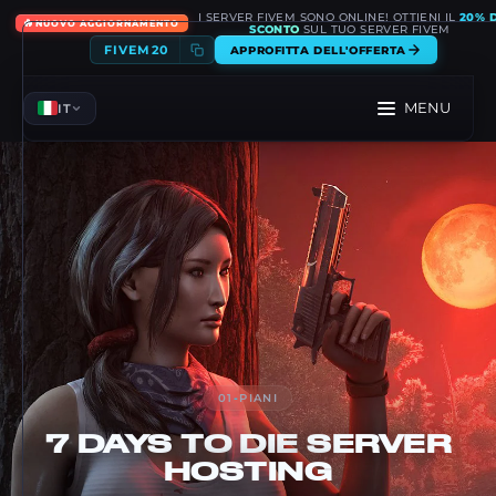
I SERVER FIVEM SONO ONLINE! OTTIENI IL
20% D
🔥
NUOVO AGGIORNAMENTO
SCONTO
SUL TUO SERVER FIVEM
FIVEM20
APPROFITTA DELL'OFFERTA
MENU
IT
01
-
PIANI
7 DAYS TO DIE
SERVER
HOSTING