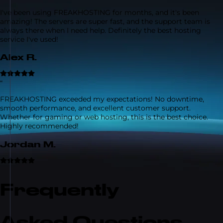
I've been using FREAKHOSTING for months, and it's been
amazing! The servers are super fast, and the support team is
always there when I need help. Definitely the best hosting
service I've used!
Alex R.
“
FREAKHOSTING exceeded my expectations! No downtime,
smooth performance, and excellent customer support.
Whether for gaming or web hosting, this is the best choice.
Highly recommended!
Jordan M.
Frequently
Asked Questions