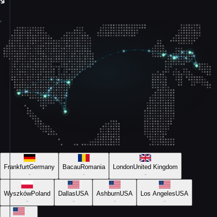
Frankfurt
Germany
Bacau
Romania
London
United Kingdom
-
-
-
Wyszków
Poland
Dallas
USA
Ashburn
USA
Los Angeles
USA
-
-
-
-