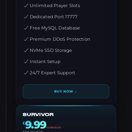
Unlimited Player Slots
Dedicated Port 17777
Free MySQL Database
Premium DDoS Protection
NVMe SSD Storage
Instant Setup
24/7 Expert Support
→
BUY NOW
SURVIVOR
9.99
€
10.99
EUR
PER MONTH