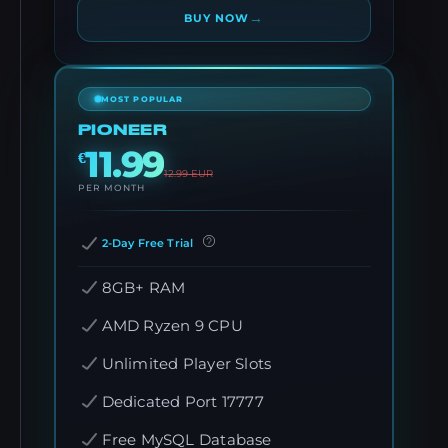
→
BUY NOW
MOST POPULAR
PIONEER
11.99
€
12.99
EUR
PER MONTH
2-Day Free Trial
8GB+ RAM
AMD Ryzen 9 CPU
Unlimited Player Slots
Dedicated Port 17777
Free MySQL Database