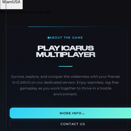
Miami
USA
-
8
data centers worldwide
ABOUT THE GAME
PLAY ICARUS
MULTIPLAYER
Survive, explore, and conquer the wilderness with your friends
in ICARUS on our dedicated servers. Enjoy seamless, lag-free
gameplay as you work together to thrive in a hostile
environment.
→
MORE INFO
CONTACT US