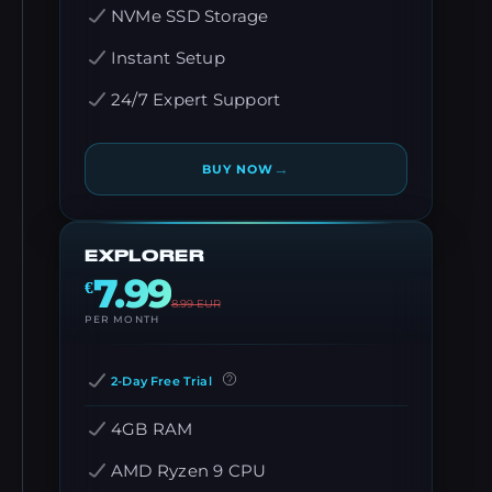
NVMe SSD Storage
Instant Setup
24/7 Expert Support
→
BUY NOW
EXPLORER
7.99
€
8.99
EUR
PER MONTH
2-Day Free Trial
4GB RAM
AMD Ryzen 9 CPU