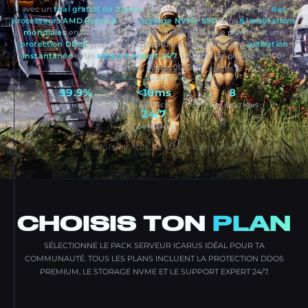
avec un
trial gratuit de 2 jours
, sans carte bancaire. Propulsé par
des
processeurs AMD Ryzen 9
et du
storage NVMe SSD
dans
8 localisations
mondiales
en Europe et Amérique du Nord. Chaque plan inclut une
protection DDoS
enterprise de Dataforest & CosmicGuard,
activation
instantanée
et un
support expert 24/7
. Le choix de plus de 10,000+
gamers depuis 2020.
99.9%
<10ms
8
UPTIME SLA
LATENCE
LOCALISATIONS
24/7
SUPPORT
LE CHOIX DE PLUS DE 10,000+ GAMERS
CHOISIS TON
PLAN
SÉLECTIONNE LE PACK SERVEUR ICARUS IDÉAL POUR TA
COMMUNAUTÉ. TOUS LES PLANS INCLUENT LA PROTECTION DDOS
PREMIUM, LE STORAGE NVME ET LE SUPPORT EXPERT 24/7.