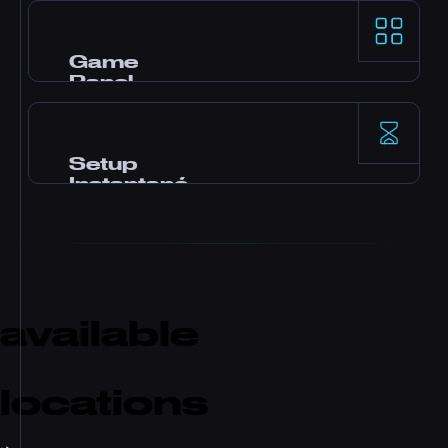
Processeurs AMD Ryzen 9 et storage NVMe
SSD pour des performances single-thread de
premier plan sur les game servers les plus
Game
exigeants.
Panel
Panel Pterodactyl avec mods en un clic, file
manager, accès aux bases de données,
backups et monitoring en temps réel.
Setup
Instantané
Ton serveur s'active immédiatement après le
paiement. Sans attente. Commence à jouer et
invite tes amis en quelques minutes.
available
locations