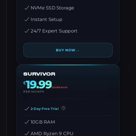
NVMe SSD Storage
Instant Setup
24/7 Expert Support
→
BUY NOW
SURVIVOR
19.99
€
20.99
EUR
PER MONTH
2-Day Free Trial
10GB RAM
AMD Ryzen 9 CPU