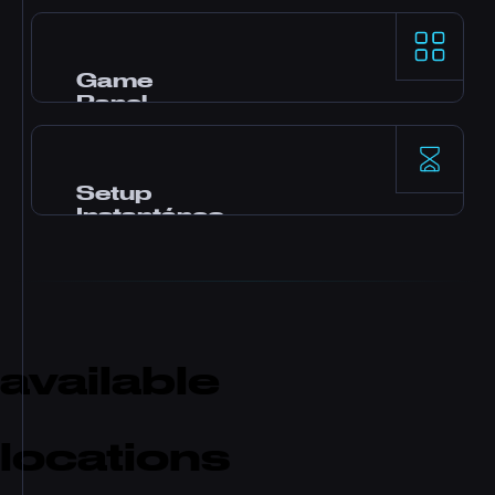
Procesadores AMD Ryzen 9 y storage NVMe
SSD para rendimiento top en single-thread
en los game servers más exigentes.
Game
Panel
Panel Pterodactyl con mods en un click, file
manager, acceso a bases de datos, backups y
monitoreo en tiempo real.
Setup
Instantáneo
Tu server se activa al instante tras el pago. Sin
esperas. Empieza a jugar e invita a tus amigos
en minutos.
available
locations