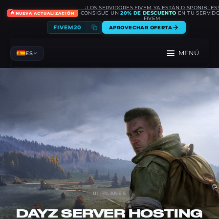
¡LOS SERVIDORES FIVEM YA ESTÁN DISPONIBLES
🔥
CONSIGUE UN
20% DE DESCUENTO
EN TU SERVID
NUEVA ACTUALIZACIÓN
FIVEM
FIVEM20
APROVECHAR OFERTA
MENÚ
ES
01
-
PLANES
DAYZ
SERVER HOSTING