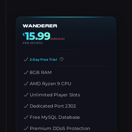
WANDERER
15.99
€
16.99
EUR
PER MONTH
2-Day Free Trial
8GB RAM
AMD Ryzen 9 CPU
Unlimited Player Slots
Dedicated Port 2302
Free MySQL Database
Premium DDoS Protection