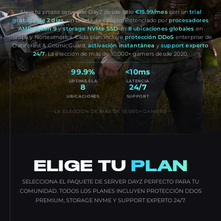
Aloja tu propio server de DayZ desde solo
€15.99/mes
con un
trial
gratuito de 2 días
, sin tarjeta de crédito. Potenciado por
procesadores
AMD Ryzen 9
y
storage NVMe SSD
en
8 ubicaciones globales
en
Europa y Norteamérica. Cada plan incluye
protección DDoS
enterprise de
Dataforest & CosmicGuard,
activación instantánea
y
support experto
24/7
. La elección de más de 10,000+ gamers desde 2020.
99.9%
<10ms
UPTIME SLA
LATENCIA
8
24/7
UBICACIONES
SUPPORT
LA ELECCIÓN DE MÁS DE 10,000+ GAMERS
ELIGE TU
PLAN
SELECCIONA EL PAQUETE DE SERVER DAYZ PERFECTO PARA TU
COMUNIDAD. TODOS LOS PLANES INCLUYEN PROTECCIÓN DDOS
PREMIUM, STORAGE NVME Y SUPPORT EXPERTO 24/7.