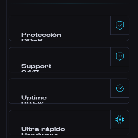
Protección
DDoS
Defensa premium de Dataforest y
CosmicGuard con filtros optimizados para
gaming. Tu server se mantiene online incluso
Support
durante ataques.
24/7
¿Necesitas ayuda? Nuestro equipo de
expertos está online las 24 horas por live chat,
Discord y tickets. La mayoría de consultas se
Uptime
responden en minutos.
99.5%
Data centers enterprise con alimentación
redundante y red de alta disponibilidad, con
fiabilidad garantizada por nuestro SLA.
Ultra-rápido
Hardware