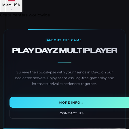
Miami
USA
-
8
data centers worldwide
ABOUT THE GAME
PLAY DAYZ MULTIPLAYER
Survive the apocalypse with your friends in DayZ on our
dedicated servers. Enjoy seamless, lag-free gameplay and
intense survival experiences together.
→
MORE INFO
CONTACT US