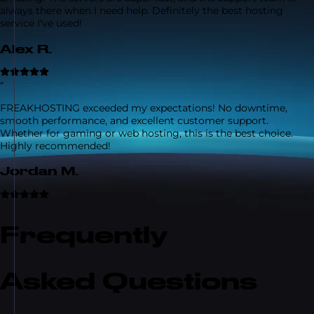
always there when I need help. Definitely the best hosting
service I've used!
Alex R.
“
FREAKHOSTING exceeded my expectations! No downtime,
smooth performance, and excellent customer support.
Whether for gaming or web hosting, this is the best choice.
Highly recommended!
Jordan M.
Frequently
Asked Questions