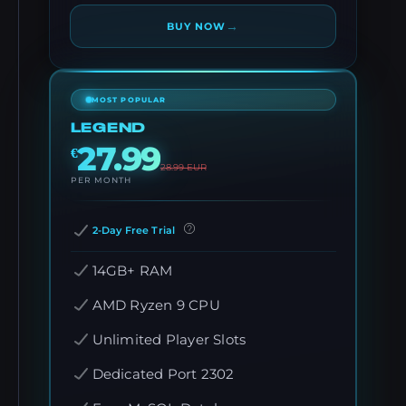
→
BUY NOW
MOST POPULAR
LEGEND
27.99
€
28.99
EUR
PER MONTH
2-Day Free Trial
14GB+ RAM
AMD Ryzen 9 CPU
Unlimited Player Slots
Dedicated Port 2302