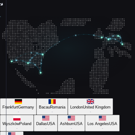
Frankfurt
Germany
Bacau
Romania
London
United Kingdom
-
-
-
Wyszków
Poland
Dallas
USA
Ashburn
USA
Los Angeles
USA
-
-
-
-