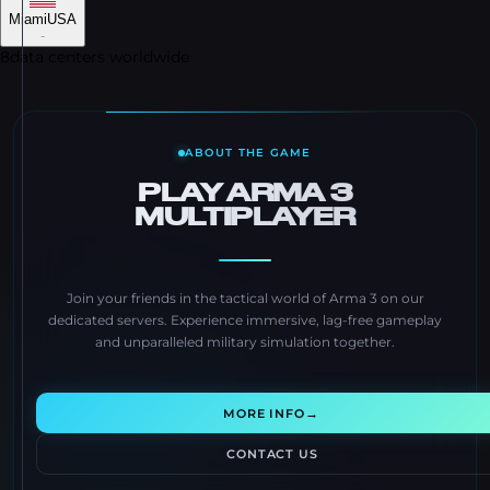
Miami
USA
-
8
data centers worldwide
ABOUT THE GAME
PLAY ARMA 3
MULTIPLAYER
Join your friends in the tactical world of Arma 3 on our
dedicated servers. Experience immersive, lag-free gameplay
and unparalleled military simulation together.
→
MORE INFO
CONTACT US