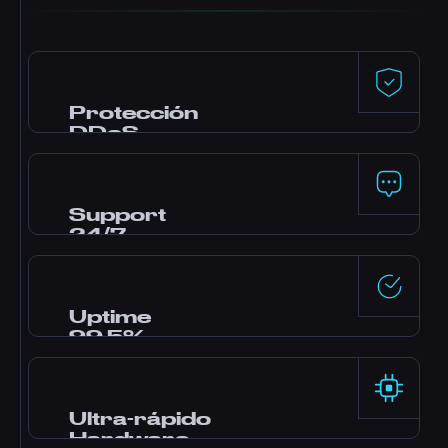
Protección
DDoS
Defensa premium de Dataforest y
CosmicGuard con filtros optimizados para
gaming. Tu server se mantiene online incluso
Support
durante ataques.
24/7
¿Necesitas ayuda? Nuestro equipo de
expertos está online las 24 horas por live chat,
Discord y tickets. La mayoría de consultas se
Uptime
responden en minutos.
99.5%
Data centers enterprise con alimentación
redundante y red de alta disponibilidad, con
fiabilidad garantizada por nuestro SLA.
Ultra-rápido
Hardware