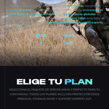
Aloja tu propio server de Arma 3 desde solo
€4.99/mes
con un
trial
gratuito de 2 días
, sin tarjeta de crédito. Potenciado por
procesadores
AMD Ryzen 9
y
storage NVMe SSD
en
8 ubicaciones globales
en
Europa y Norteamérica. Cada plan incluye
protección DDoS
enterprise de
Dataforest & CosmicGuard,
activación instantánea
y
support experto
24/7
. La elección de más de 10,000+ gamers desde 2020.
99.9%
<10ms
UPTIME SLA
LATENCIA
8
24/7
UBICACIONES
SUPPORT
LA ELECCIÓN DE MÁS DE 10,000+ GAMERS
ELIGE TU
PLAN
SELECCIONA EL PAQUETE DE SERVER ARMA 3 PERFECTO PARA TU
COMUNIDAD. TODOS LOS PLANES INCLUYEN PROTECCIÓN DDOS
PREMIUM, STORAGE NVME Y SUPPORT EXPERTO 24/7.