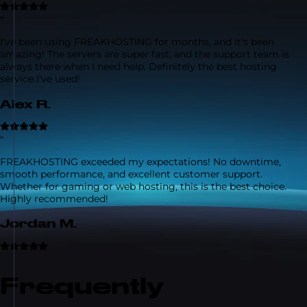
“
I've been using FREAKHOSTING for months, and it's been
amazing! The servers are super fast, and the support team is
always there when I need help. Definitely the best hosting
service I've used!
Alex R.
“
FREAKHOSTING exceeded my expectations! No downtime,
smooth performance, and excellent customer support.
Whether for gaming or web hosting, this is the best choice.
Highly recommended!
Jordan M.
Frequently