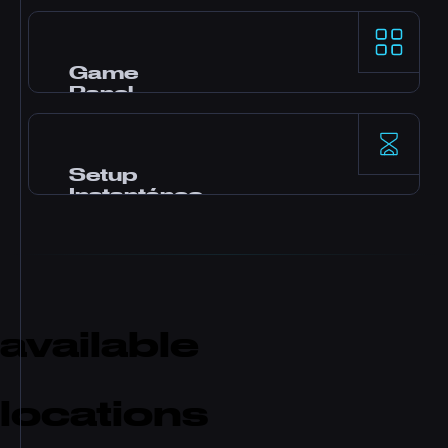
Procesadores AMD Ryzen 9 y storage NVMe
SSD para rendimiento top en single-thread
en los game servers más exigentes.
Game
Panel
Panel Pterodactyl con mods en un click, file
manager, acceso a bases de datos, backups y
monitoreo en tiempo real.
Setup
Instantáneo
Tu server se activa al instante tras el pago. Sin
esperas. Empieza a jugar e invita a tus amigos
en minutos.
available
locations