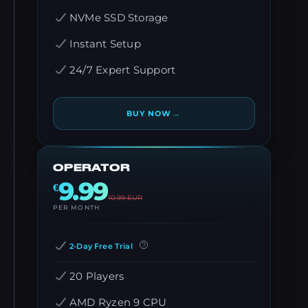
NVMe SSD Storage
Instant Setup
24/7 Expert Support
→
BUY NOW
OPERATOR
9.99
€
10.99
EUR
PER MONTH
2-Day Free Trial
20 Players
AMD Ryzen 9 CPU