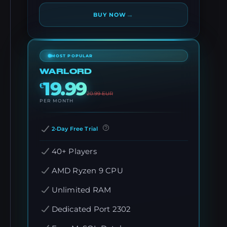
→
BUY NOW
MOST POPULAR
WARLORD
19.99
€
20.99
EUR
PER MONTH
2-Day Free Trial
40+ Players
AMD Ryzen 9 CPU
Unlimited RAM
Dedicated Port 2302