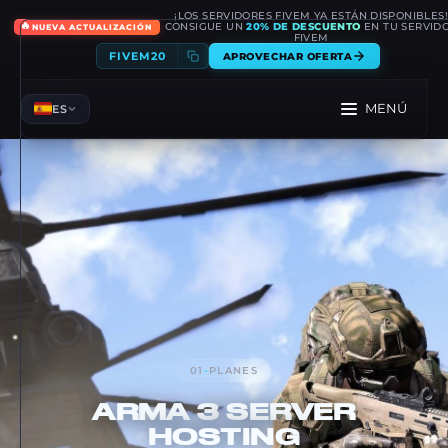
¡LOS SERVIDORES FIVEM YA ESTÁN DISPONIBLES
🔥
CONSIGUE UN
20% DE DESCUENTO
EN TU SERVID
NUEVA ACTUALIZACIÓN
FIVEM
FIVEM20
APROVECHAR OFERTA
MENÚ
ES
01
-
PLANES
ARMA 3
SERVER
HOSTING