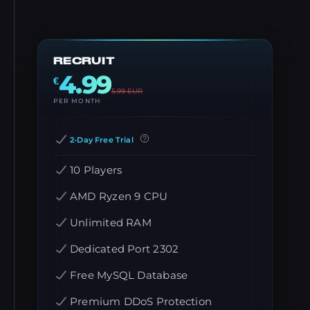
RECRUIT
4.99
€
5.99
EUR
PER MONTH
2-Day Free Trial
10 Players
AMD Ryzen 9 CPU
Unlimited RAM
Dedicated Port 2302
Free MySQL Database
Premium DDoS Protection