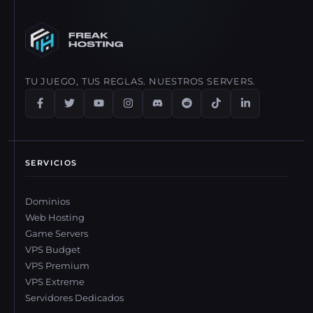
dashboard de cliente. Los upgrades son instantáneos, sin
downtime, así que tus jugadores ni lo notarán. Solo pagas la
diferencia del upgrade.
TU JUEGO, TUS REGLAS. NUESTROS SERVERS.
SERVICIOS
Dominios
Web Hosting
Game Servers
VPS Budget
VPS Premium
VPS Extreme
Servidores Dedicados