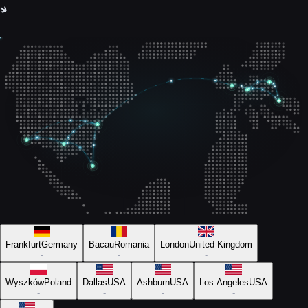
Frankfurt
Germany
Bacau
Romania
London
United Kingdom
-
-
-
Wyszków
Poland
Dallas
USA
Ashburn
USA
Los Angeles
USA
-
-
-
-