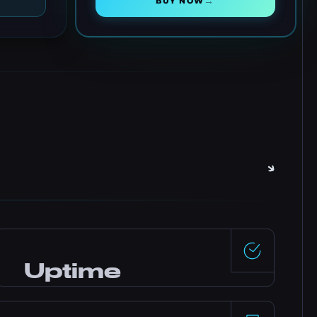
→
BUY NOW
Uptime
99.5%