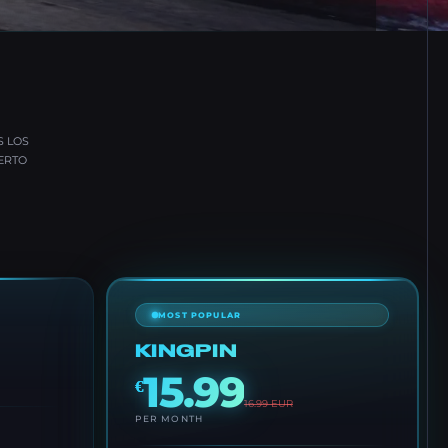
S LOS
ERTO
MOST POPULAR
KINGPIN
15.99
€
16.99
EUR
PER MONTH