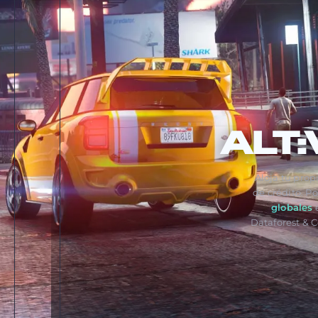
ALT:
Aloja tu prop
de crédito. P
globales
e
Dataforest & 