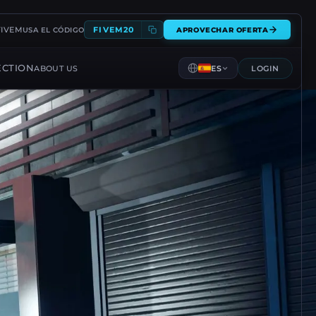
FIVEM
FIVEM20
USA EL CÓDIGO
APROVECHAR OFERTA
ECTION
ABOUT US
ES
LOGIN