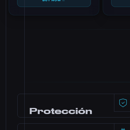
→
BUY NOW
Protección
DDoS