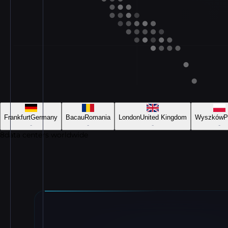
Frankfurt
Germany
Bacau
Romania
London
United Kingdom
Wyszków
P
-
-
-
-
8
data centers worldwide