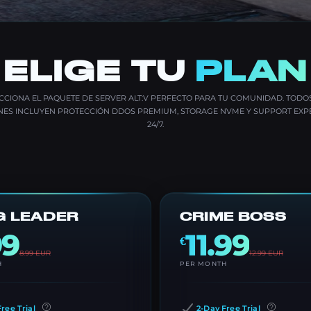
ELIGE TU
PLAN
CCIONA EL PAQUETE DE SERVER ALT:V PERFECTO PARA TU COMUNIDAD. TODO
NES INCLUYEN PROTECCIÓN DDOS PREMIUM, STORAGE NVME Y SUPPORT EXP
24/7.
 LEADER
CRIME BOSS
99
11.99
€
8.99
EUR
12.99
EUR
H
PER MONTH
ree Trial
2-Day Free Trial