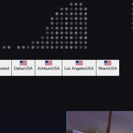
oland
Dallas
USA
Ashburn
USA
Los Angeles
USA
Miami
USA
-
-
-
-