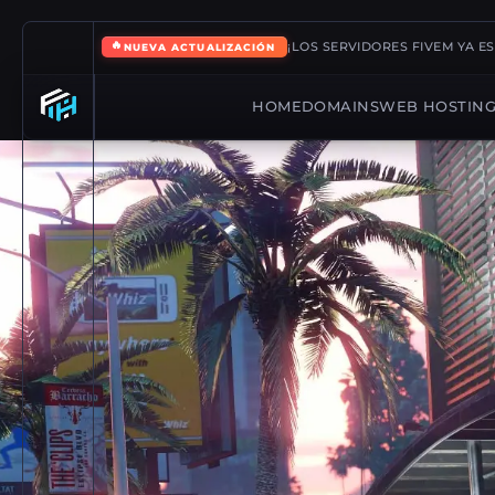
🔥
¡LOS SERVIDORES FIVEM YA E
NUEVA ACTUALIZACIÓN
HOME
DOMAINS
WEB HOSTIN