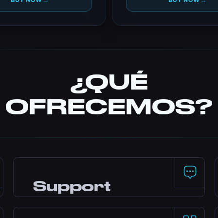
→
→
BUY NOW
BUY NOW
¿QUÉ
OFRECEMOS?
Support
24/7