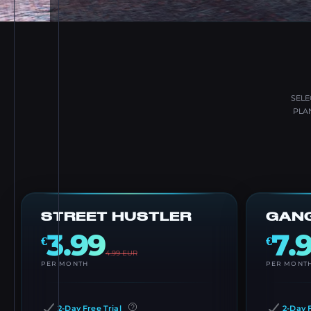
SELE
PLA
STREET HUSTLER
GANG
3.99
7.
€
€
4.99
EUR
PER MONTH
PER MONT
2-Day Free Trial
2-Day F