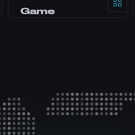
¿Necesitas ayuda? Nuestro equipo de
Game
expertos está online las 24 horas por live
chat, Discord y tickets. La mayoría de
Panel
consultas se responden en minutos.
Panel Pterodactyl con mods en un click,
file manager, acceso a bases de datos,
backups y monitoreo en tiempo real.