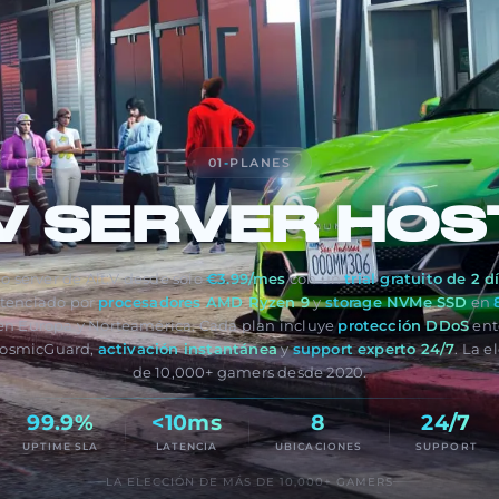
01
-
PLANES
V
SERVER HOS
io server de Alt:V desde solo
€3.99/mes
con un
trial gratuito de 2 d
otenciado por
procesadores AMD Ryzen 9
y
storage NVMe SSD
en
n Europa y Norteamérica. Cada plan incluye
protección DDoS
ent
CosmicGuard,
activación instantánea
y
support experto 24/7
. La 
de 10,000+ gamers desde 2020.
99.9%
<10ms
8
24/7
UPTIME SLA
LATENCIA
UBICACIONES
SUPPORT
LA ELECCIÓN DE MÁS DE 10,000+ GAMERS