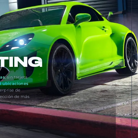
TING
ías
, sin tarjeta
8 ubicaciones
erprise de
elección de más