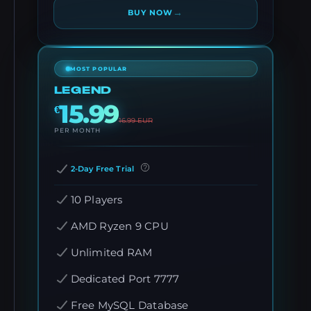
→
BUY NOW
MOST POPULAR
LEGEND
15.99
€
16.99
EUR
PER MONTH
2-Day Free Trial
10 Players
AMD Ryzen 9 CPU
Unlimited RAM
Dedicated Port 7777
Free MySQL Database