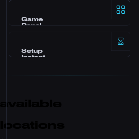
Procesoare AMD Ryzen 9 și stocare NVMe SSD
pentru performanță de top single-thread pe
game serverele cele mai solicitante.
Game
Panel
Panelul Pterodactyl cu instalare de moduri cu
un click, file manager, acces la baze de date,
backup-uri și monitorizare în timp real.
Setup
Instant
Serverul tău se activează imediat după plată.
Fără așteptare. Începe să joci și să inviți
prieteni în câteva minute.
available
locations