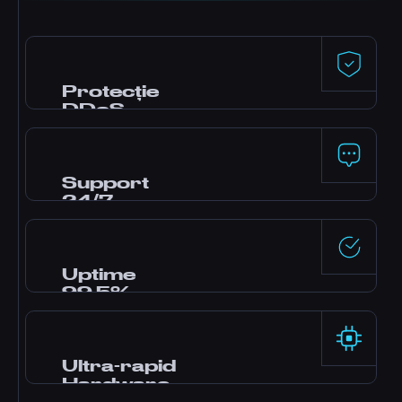
Protecție
DDoS
Protecție premium oferită de Dataforest și
CosmicGuard cu filtre optimizate pentru
gaming. Serverul tău rămâne online chiar și
Support
în timpul atacurilor.
24/7
Ai nevoie de ajutor? Echipa noastră de experți
e online non-stop prin live chat, Discord și
tickete. Majoritatea întrebărilor primesc
Uptime
răspuns în câteva minute.
99.5%
Data centere enterprise cu alimentare
redundantă și rețea de înaltă disponibilitate,
cu fiabilitate garantată prin SLA-ul nostru.
Ultra-rapid
Hardware