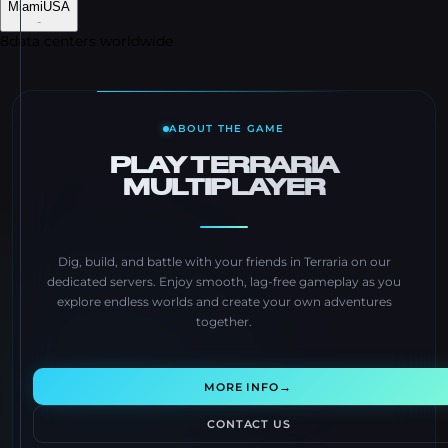
Miami
USA
-
8
data centers worldwide
ABOUT THE GAME
PLAY TERRARIA
MULTIPLAYER
Dig, build, and battle with your friends in Terraria on our
dedicated servers. Enjoy smooth, lag-free gameplay as you
explore endless worlds and create your own adventures
together.
→
MORE INFO
CONTACT US