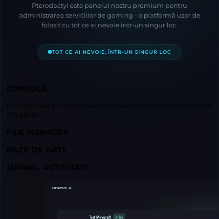
Pterodactyl este panelul nostru premium pentru
administrarea serviciilor de gaming - o platformă ușor de
folosit cu tot ce ai nevoie într-un singur loc.
TOT CE AI NEVOIE, ÎNTR-UN SINGUR LOC
CONSOLĂ
Monitorizează și controlează serverul tău în timp real, direct
din panel.
FILE MANAGER
BAZE DE DATE
JURNAL ACTIVITATE