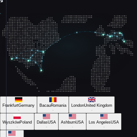
Frankfurt
Germany
Bacau
Romania
London
United Kingdom
-
-
-
Wyszków
Poland
Dallas
USA
Ashburn
USA
Los Angeles
USA
-
-
-
-