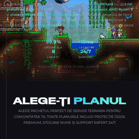
Găzduiește-ți propriul server de Terraria de la doar
€4.99/lună
cu un
trial
gratuit de 2 zile
, fără card bancar. Powered by
procesoare AMD Ryzen 9
și
stocare NVMe SSD
în
8 locații globale
din Europa și America de Nord.
Fiecare plan include
protecție DDoS
enterprise de la Dataforest &
CosmicGuard,
activare instantă
și
support expert 24/7
. Alegerea a peste
10,000+ gameri din 2020.
99.9%
<10ms
UPTIME SLA
LATENȚĂ
8
24/7
LOCAȚII
SUPPORT
ALEGEREA A PESTE 10,000+ GAMERI
ALEGE-ȚI
PLANUL
ALEGE PACHETUL PERFECT DE SERVER TERRARIA PENTRU
COMUNITATEA TA. TOATE PLANURILE INCLUD PROTECȚIE DDOS
PREMIUM, STOCARE NVME ȘI SUPPORT EXPERT 24/7.