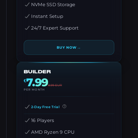
NVMe SSD Storage
Instant Setup
24/7 Expert Support
→
BUY NOW
BUILDER
7.99
€
8.99
EUR
PER MONTH
2-Day Free Trial
16 Players
AMD Ryzen 9 CPU