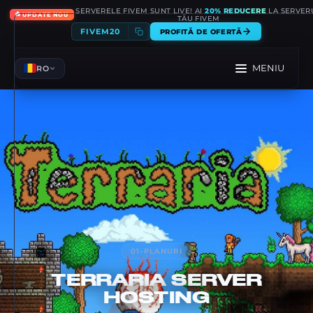
SERVERELE FIVEM SUNT LIVE! AI
20% REDUCERE
LA SERVER
🔥
UPDATE NOU
TĂU FIVEM
FIVEM20
PROFITĂ DE OFERTĂ
MENIU
RO
01
-
PLANURI
TERRARIA
SERVER
HOSTING