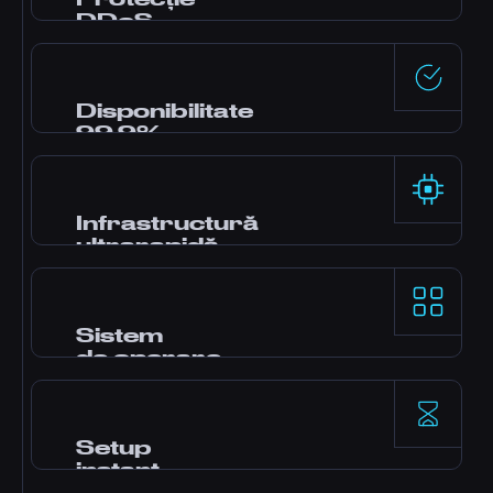
DDoS
Protecție DDoS de nivel enterprise inclusă la
toate serverele.
Disponibilitate
99.9%
Data center-e de ultimă generație asigură
disponibilitate maximă.
Infrastructură
ultrarapidă
Hardware de înaltă performanță pentru
workload-uri solicitante.
Sistem
de operare
Alege dintre Windows, Ubuntu, Debian și
multe altele.
Setup
instant