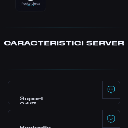
Rocky Linux
LINUX
CARACTERISTICI
SERVER
Suport
24/7
Echipa noastră de suport este disponibilă
non-stop pentru a te ajuta.
Protecție