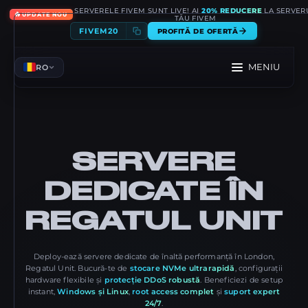
SERVERELE FIVEM SUNT LIVE! AI
20% REDUCERE
LA SERVER
🔥
UPDATE NOU
TĂU FIVEM
FIVEM20
PROFITĂ DE OFERTĂ
MENIU
RO
SERVERE
DEDICATE ÎN
REGATUL UNIT
Deploy-ează servere dedicate de înaltă performanță în London,
Regatul Unit. Bucură-te de
stocare NVMe ultrarapidă
, configurații
hardware flexibile și
protecție DDoS robustă
. Beneficiezi de setup
instant,
Windows și Linux
,
root access complet
și
suport expert
24/7
.