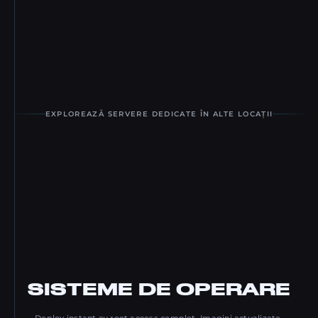
1GBPS | 30TB
Cosmicguard
DE LA
227
.
00
€
/lună
EXPLOREAZĂ SERVERE DEDICATE ÎN ALTE LOCAȚII
SISTEME
DE OPERARE