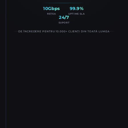
10Gbps
99.9%
REȚEA
UPTIME SLA
24/7
SUPORT
DE ÎNCREDERE PENTRU 10.000+ CLIENȚI DIN TOATĂ LUMEA
Londra, Regatul Unit
Disponibil
7 zile timp de livrare
Procesor
RAM
Stocare
Ryzen 7 5700X
DE LA 64GB DDR4
DE LA 512GB NVMe