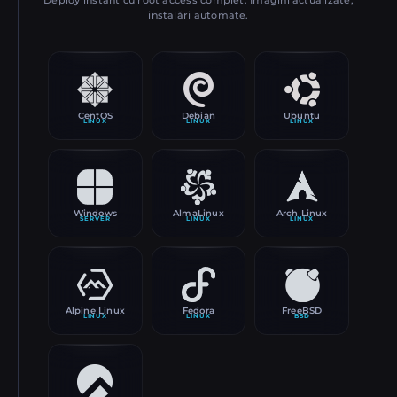
Deploy instant cu root access complet. Imagini actualizate,
instalări automate.
CentOS
Debian
Ubuntu
LINUX
LINUX
LINUX
Windows
AlmaLinux
Arch Linux
SERVER
LINUX
LINUX
Alpine Linux
Fedora
FreeBSD
LINUX
LINUX
BSD