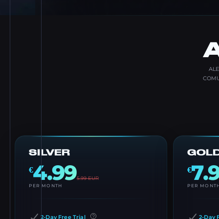
ALE
COMU
SILVER
GOLD
4.99
7.
€
€
5.99
EUR
PER MONTH
PER MONT
2-Day Free Trial
2-Day F