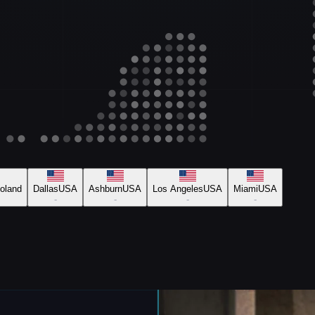
oland
Dallas
USA
Ashburn
USA
Los Angeles
USA
Miami
USA
-
-
-
-