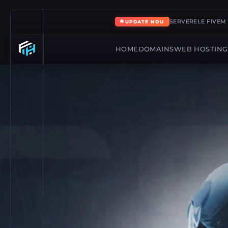
🔥
SERVERELE FIVEM 
UPDATE NOU
HOME
DOMAINS
WEB HOSTING