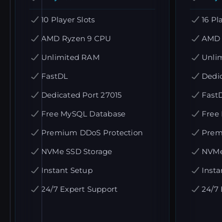
10 Player Slots
16 Pl
AMD Ryzen 9 CPU
AMD 
Unlimited RAM
Unli
FastDL
Dedic
Dedicated Port 27015
Fast
Free MySQL Database
Free
Premium DDoS Protection
Prem
NVMe SSD Storage
NVMe
Instant Setup
Insta
24/7 Expert Support
24/7 