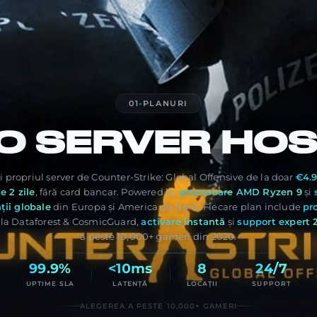
01
-
PLANURI
O
SERVER HOS
i propriul server de Counter-Strike: Global Offensive de la doar
€4.9
de 2 zile
, fără card bancar. Powered by
procesoare AMD Ryzen 9
și
ții globale
din Europa și America de Nord. Fiecare plan include
pr
 la Dataforest & CosmicGuard,
activare instantă
și
support expert 
a peste 10,000+ gameri din 2020.
99.9%
<10ms
8
24/7
UPTIME SLA
LATENȚĂ
LOCAȚII
SUPPORT
ALEGEREA A PESTE 10,000+ GAMERI