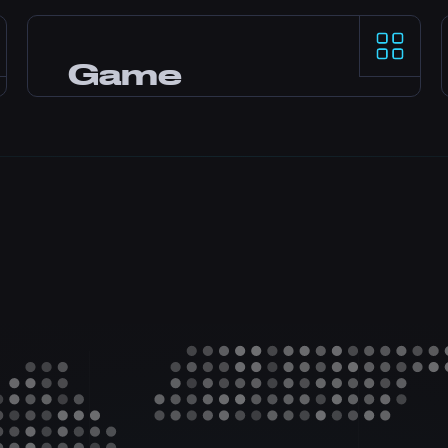
24/7
Ai nevoie de ajutor? Echipa noastră de
Game
experți e online non-stop prin live chat,
Discord și tickete. Majoritatea întrebărilor
Panel
primesc răspuns în câteva minute.
Panelul Pterodactyl cu instalare de moduri
cu un click, file manager, acces la baze de
date, backup-uri și monitorizare în timp
real.