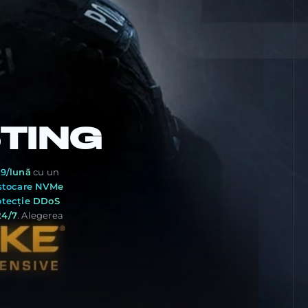
TING
9/lună
cu un
stocare NVMe
otecție DDoS
24/7
. Alegerea