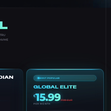
L
NTRU
 NVME
DIAN
MOST POPULAR
GLOBAL ELITE
15.99
€
17.99
EUR
PER MONTH