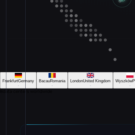
Frankfurt
Germany
Bacau
Romania
London
United Kingdom
Wyszków
P
-
-
-
-
8
data centers worldwide