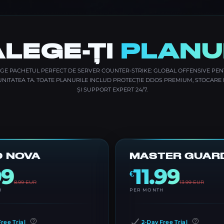
ALEGE-ȚI
PLANU
GE PACHETUL PERFECT DE SERVER COUNTER-STRIKE: GLOBAL OFFENSIVE PE
NITATEA TA. TOATE PLANURILE INCLUD PROTECȚIE DDOS PREMIUM, STOCARE
ȘI SUPPORT EXPERT 24/7.
 NOVA
MASTER GUAR
99
11.99
€
8.99
EUR
13.99
EUR
H
PER MONTH
ree Trial
2-Day Free Trial