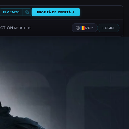
FIVEM20
PROFITĂ DE OFERTĂ
CTION
ABOUT US
RO
LOGIN