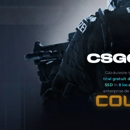
CSG
Găzduiește-ț
trial gratuit 
SSD
în
8 loca
enterprise de