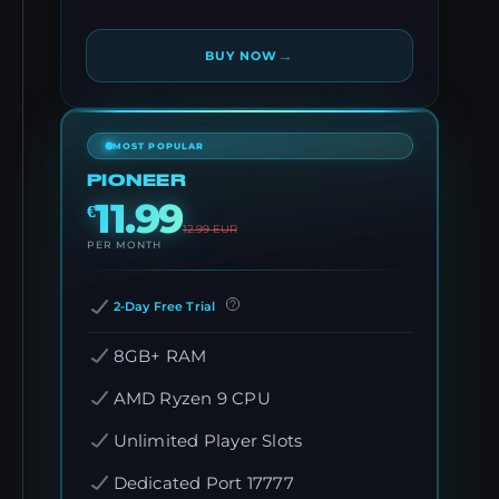
→
BUY NOW
MOST POPULAR
PIONEER
11.99
€
12.99
EUR
PER MONTH
2-Day Free Trial
8GB+ RAM
AMD Ryzen 9 CPU
Unlimited Player Slots
Dedicated Port 17777