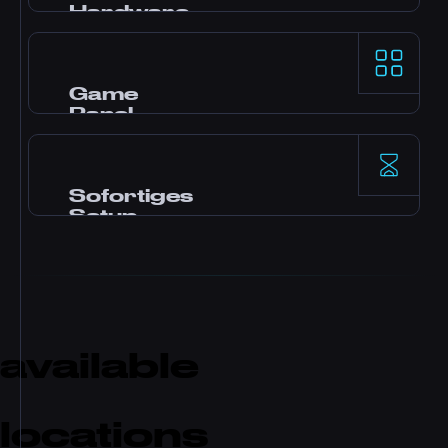
Hardware
AMD Ryzen 9 Prozessoren und NVMe SSD
Storage für erstklassige Single-Thread-
Leistung auf den anspruchsvollsten Game
Game
Servern.
Panel
Pterodactyl Panel mit Mod-Installation per
Klick, File Manager, Datenbankzugriff,
Backups und Echtzeit-Monitoring.
Sofortiges
Setup
Dein Server wird sofort nach Zahlung
aktiviert. Kein Warten. Fang in wenigen
Minuten an zu spielen und lade Freunde ein.
available
locations