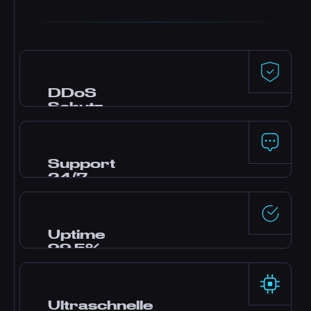
DDoS
Schutz
Premium-Schutz von Dataforest und
CosmicGuard mit Gaming-optimierten
Filtern. Dein Server bleibt online, auch
Support
während Angriffen.
24/7
Brauchst du Hilfe? Unser Experten-Team ist
rund um die Uhr über Live-Chat, Discord und
Tickets erreichbar. Die meisten Fragen
Uptime
werden in Minuten beantwortet.
99,5%
Enterprise-Rechenzentren mit redundanter
Stromversorgung und Netzwerk liefern solide
Zuverlässigkeit, abgesichert durch unser SLA.
Ultraschnelle