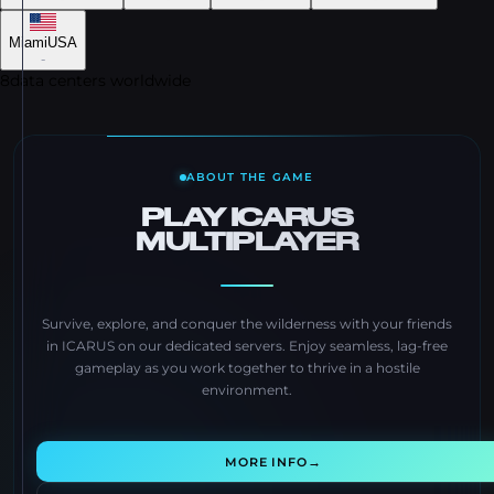
Miami
USA
-
8
data centers worldwide
ABOUT THE GAME
PLAY ICARUS
MULTIPLAYER
Survive, explore, and conquer the wilderness with your friends
in ICARUS on our dedicated servers. Enjoy seamless, lag-free
gameplay as you work together to thrive in a hostile
environment.
→
MORE INFO