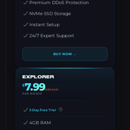
Premium DDoS Protection
NVMe SSD Storage
Instant Setup
24/7 Expert Support
→
BUY NOW
EXPLORER
7.99
€
8.99
EUR
PER MONTH
2-Day Free Trial
4GB RAM