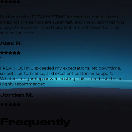
“
I've been using FREAKHOSTING for months, and it's been
amazing! The servers are super fast, and the support team is
always there when I need help. Definitely the best hosting
service I've used!
Alex R.
“
FREAKHOSTING exceeded my expectations! No downtime,
smooth performance, and excellent customer support.
Whether for gaming or web hosting, this is the best choice.
Highly recommended!
Jordan M.
Frequently