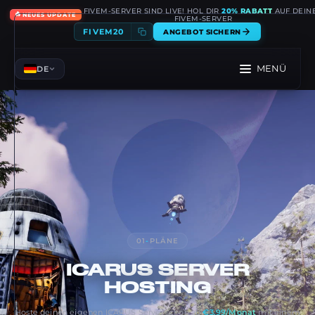
FIVEM-SERVER SIND LIVE! HOL DIR
20% RABATT
AUF DEIN
🔥
NEUES UPDATE
FIVEM-SERVER
FIVEM20
ANGEBOT SICHERN
MENÜ
DE
01
-
PLÄNE
ICARUS
SERVER
HOSTING
Hoste deinen eigenen ICARUS Server schon ab
€3.99/Monat
mit einem