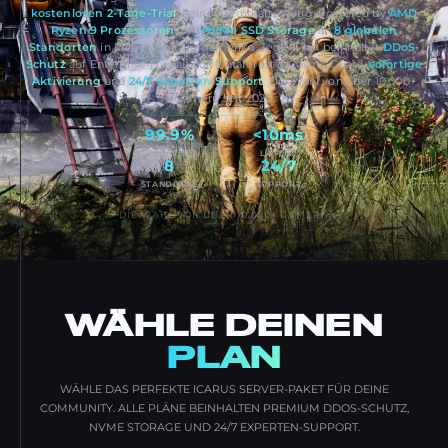
kostenlosen 2-Tage-Trial
, keine Kreditkarte nötig. Powered by
AMD
Ryzen 9 Prozessoren
und
NVMe SSD Storage
an
8 globalen
Standorten
in Europa und Nordamerika. Jeder Plan beinhaltet
DDoS-
Schutz
auf Enterprise-Niveau von Dataforest & CosmicGuard,
sofortige
Aktivierung
und
24/7 Experten-Support
. Die Wahl von über 10,000+
Gamern seit 2020.
99.9%
<10ms
UPTIME SLA
LATENZ
8
24/7
STANDORTE
SUPPORT
DIE WAHL VON ÜBER 10,000+ GAMERN
WÄHLE DEINEN
PLAN
WÄHLE DAS PERFEKTE ICARUS SERVER-PAKET FÜR DEINE
COMMUNITY. ALLE PLÄNE BEINHALTEN PREMIUM DDOS-SCHUTZ,
NVME STORAGE UND 24/7 EXPERTEN-SUPPORT.