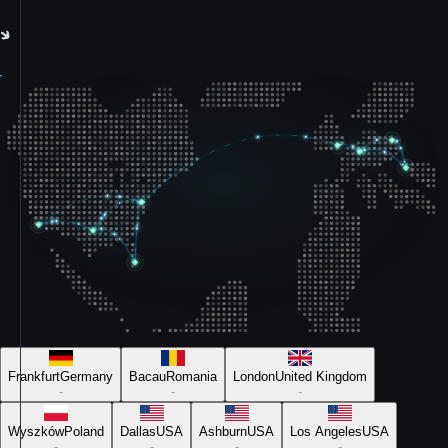
Frankfurt
Germany
Bacau
Romania
London
United Kingdom
-
-
-
Wyszków
Poland
Dallas
USA
Ashburn
USA
Los Angeles
USA
-
-
-
-