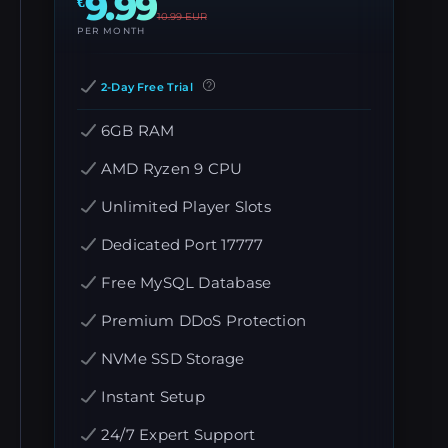
9.99
€
10.99
EUR
PER MONTH
2-Day Free Trial
6GB RAM
AMD Ryzen 9 CPU
Unlimited Player Slots
Dedicated Port 17777
Free MySQL Database
Premium DDoS Protection
NVMe SSD Storage
Instant Setup
24/7 Expert Support