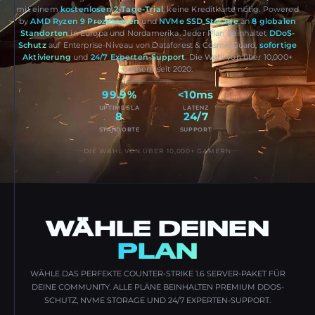
mit einem
kostenlosen 2-Tage-Trial
, keine Kreditkarte nötig. Powered
by
AMD Ryzen 9 Prozessoren
und
NVMe SSD Storage
an
8 globalen
Standorten
in Europa und Nordamerika. Jeder Plan beinhaltet
DDoS-
Schutz
auf Enterprise-Niveau von Dataforest & CosmicGuard,
sofortige
Aktivierung
und
24/7 Experten-Support
. Die Wahl von über 10,000+
Gamern seit 2020.
99.9%
<10ms
UPTIME SLA
LATENZ
8
24/7
STANDORTE
SUPPORT
DIE WAHL VON ÜBER 10,000+ GAMERN
WÄHLE DEINEN
PLAN
WÄHLE DAS PERFEKTE COUNTER-STRIKE 1.6 SERVER-PAKET FÜR
DEINE COMMUNITY. ALLE PLÄNE BEINHALTEN PREMIUM DDOS-
SCHUTZ, NVME STORAGE UND 24/7 EXPERTEN-SUPPORT.