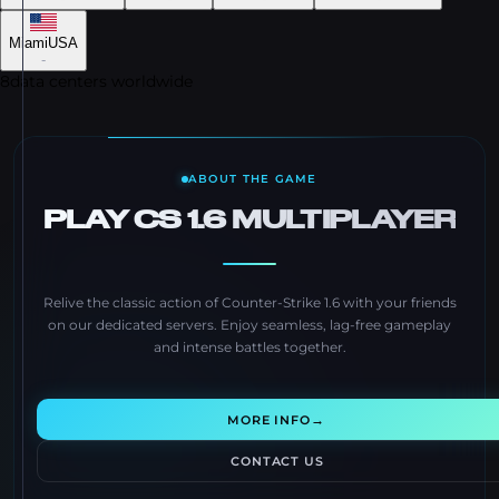
Miami
USA
-
8
data centers worldwide
ABOUT THE GAME
PLAY CS 1.6 MULTIPLAYER
Relive the classic action of Counter-Strike 1.6 with your friends
on our dedicated servers. Enjoy seamless, lag-free gameplay
and intense battles together.
→
MORE INFO
CONTACT US