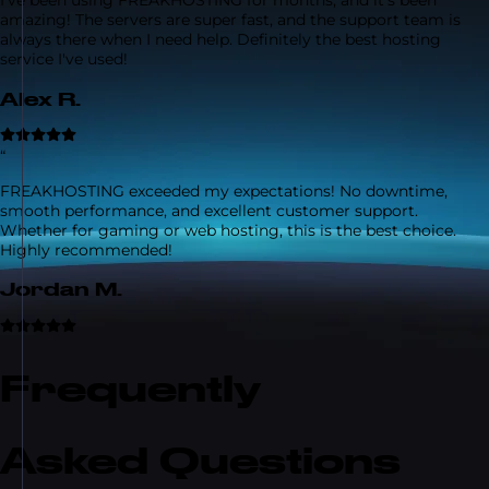
I've been using FREAKHOSTING for months, and it's been
amazing! The servers are super fast, and the support team is
always there when I need help. Definitely the best hosting
service I've used!
Alex R.
“
FREAKHOSTING exceeded my expectations! No downtime,
smooth performance, and excellent customer support.
Whether for gaming or web hosting, this is the best choice.
Highly recommended!
Jordan M.
Frequently
Asked Questions