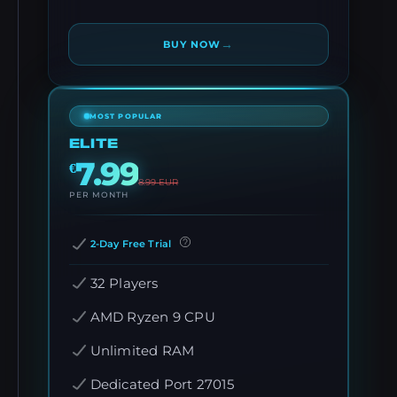
→
BUY NOW
MOST POPULAR
ELITE
7.99
€
8.99
EUR
PER MONTH
2-Day Free Trial
32 Players
AMD Ryzen 9 CPU
Unlimited RAM
Dedicated Port 27015