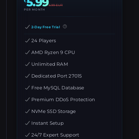
5.99
€
6.99
EUR
PER MONTH
2-Day Free Trial
24 Players
AMD Ryzen 9 CPU
Unlimited RAM
Dedicated Port 27015
Free MySQL Database
Premium DDoS Protection
NVMe SSD Storage
Instant Setup
24/7 Expert Support