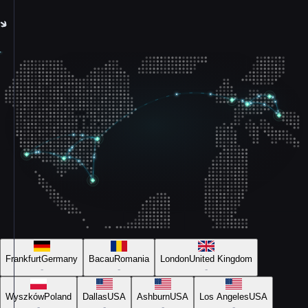
Frankfurt
Germany
Bacau
Romania
London
United Kingdom
-
-
-
Wyszków
Poland
Dallas
USA
Ashburn
USA
Los Angeles
USA
-
-
-
-