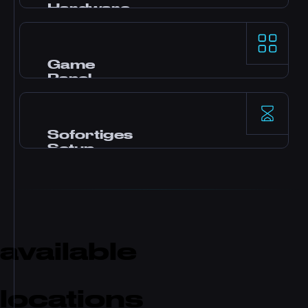
Hardware
AMD Ryzen 9 Prozessoren und NVMe SSD
Storage für erstklassige Single-Thread-
Leistung auf den anspruchsvollsten Game
Game
Servern.
Panel
Pterodactyl Panel mit Mod-Installation per
Klick, File Manager, Datenbankzugriff,
Backups und Echtzeit-Monitoring.
Sofortiges
Setup
Dein Server wird sofort nach Zahlung
aktiviert. Kein Warten. Fang in wenigen
Minuten an zu spielen und lade Freunde ein.
available
locations