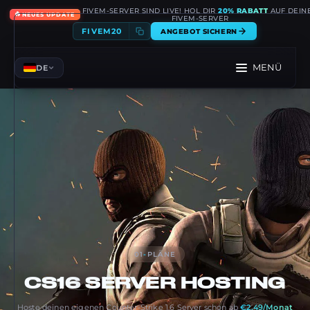
FIVEM-SERVER SIND LIVE! HOL DIR
20% RABATT
AUF DEIN
🔥
NEUES UPDATE
FIVEM-SERVER
FIVEM20
ANGEBOT SICHERN
MENÜ
DE
01
-
PLÄNE
CS16
SERVER HOSTING
Hoste deinen eigenen Counter-Strike 1.6 Server schon ab
€2.49/Monat