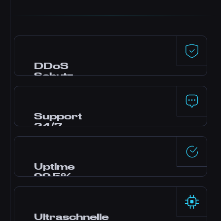
DDoS
Schutz
Premium-Schutz von Dataforest und
CosmicGuard mit Gaming-optimierten
Filtern. Dein Server bleibt online, auch
Support
während Angriffen.
24/7
Brauchst du Hilfe? Unser Experten-Team ist
rund um die Uhr über Live-Chat, Discord und
Tickets erreichbar. Die meisten Fragen
Uptime
werden in Minuten beantwortet.
99,5%
Enterprise-Rechenzentren mit redundanter
Stromversorgung und Netzwerk liefern solide
Zuverlässigkeit, abgesichert durch unser SLA.
Ultraschnelle