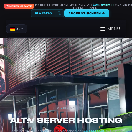
FIVEM-SERVER SIND LIVE! HOL DIR
20% RABATT
AUF DEIN
🔥
NEUES UPDATE
FIVEM-SERVER
FIVEM20
ANGEBOT SICHERN
MENÜ
DE
01
-
PLÄNE
ALT:V
SERVER HOSTING
Hoste deinen eigenen Alt:V Server schon ab
€3.99/Monat
mit einem