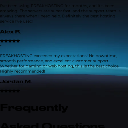
I've been using FREAKHOSTING for months, and it's been
amazing! The servers are super fast, and the support team is
always there when I need help. Definitely the best hosting
service I've used!
Alex R.
“
FREAKHOSTING exceeded my expectations! No downtime,
smooth performance, and excellent customer support.
Whether for gaming or web hosting, this is the best choice.
Highly recommended!
Jordan M.
Frequently
Asked Questions