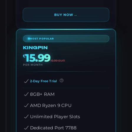
→
BUY NOW
MOST POPULAR
KINGPIN
15.99
€
16.99
EUR
PER MONTH
2-Day Free Trial
8GB+ RAM
AMD Ryzen 9 CPU
Unlimited Player Slots
Dedicated Port 7788