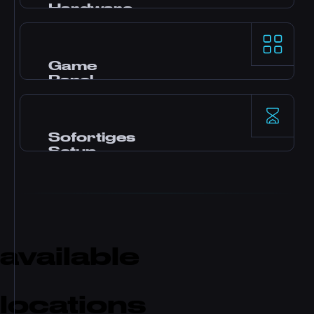
Hardware
AMD Ryzen 9 Prozessoren und NVMe SSD
Storage für erstklassige Single-Thread-
Leistung auf den anspruchsvollsten Game
Game
Servern.
Panel
Pterodactyl Panel mit Mod-Installation per
Klick, File Manager, Datenbankzugriff,
Backups und Echtzeit-Monitoring.
Sofortiges
Setup
Dein Server wird sofort nach Zahlung
aktiviert. Kein Warten. Fang in wenigen
Minuten an zu spielen und lade Freunde ein.
available
locations