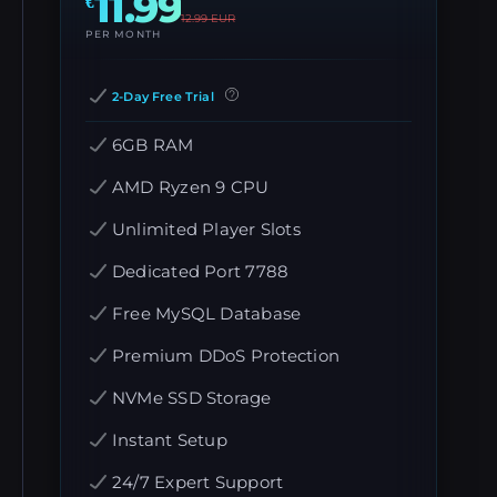
11.99
€
12.99
EUR
PER MONTH
2-Day Free Trial
6GB RAM
AMD Ryzen 9 CPU
Unlimited Player Slots
Dedicated Port 7788
Free MySQL Database
Premium DDoS Protection
NVMe SSD Storage
Instant Setup
24/7 Expert Support