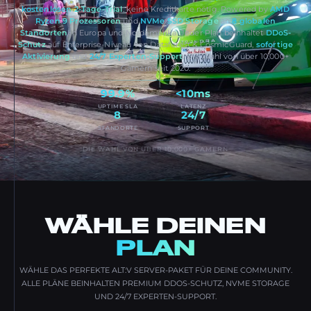
kostenlosen 2-Tage-Trial
, keine Kreditkarte nötig. Powered by
AMD
Ryzen 9 Prozessoren
und
NVMe SSD Storage
an
8 globalen
Standorten
in Europa und Nordamerika. Jeder Plan beinhaltet
DDoS-
Schutz
auf Enterprise-Niveau von Dataforest & CosmicGuard,
sofortige
Aktivierung
und
24/7 Experten-Support
. Die Wahl von über 10,000+
Gamern seit 2020.
99.9%
<10ms
UPTIME SLA
LATENZ
8
24/7
STANDORTE
SUPPORT
DIE WAHL VON ÜBER 10,000+ GAMERN
WÄHLE DEINEN
PLAN
WÄHLE DAS PERFEKTE ALT:V SERVER-PAKET FÜR DEINE COMMUNITY.
ALLE PLÄNE BEINHALTEN PREMIUM DDOS-SCHUTZ, NVME STORAGE
UND 24/7 EXPERTEN-SUPPORT.