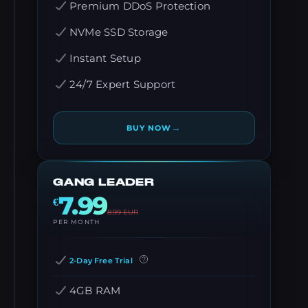
Premium DDoS Protection
NVMe SSD Storage
Instant Setup
24/7 Expert Support
→
BUY NOW
GANG LEADER
7.99
€
8.99
EUR
PER MONTH
2-Day Free Trial
4GB RAM