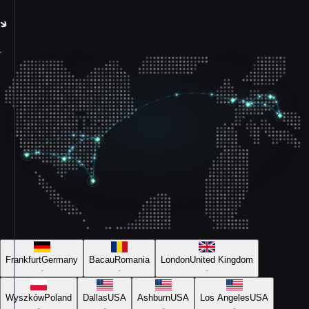
Frankfurt
Germany
Bacau
Romania
London
United Kingdom
-
-
-
Wyszków
Poland
Dallas
USA
Ashburn
USA
Los Angeles
USA
-
-
-
-