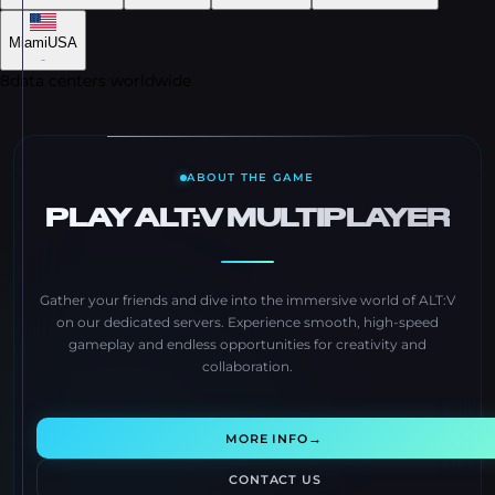
Miami
USA
-
8
data centers worldwide
ABOUT THE GAME
PLAY ALT:V MULTIPLAYER
Gather your friends and dive into the immersive world of ALT:V
on our dedicated servers. Experience smooth, high-speed
gameplay and endless opportunities for creativity and
collaboration.
→
MORE INFO
CONTACT US