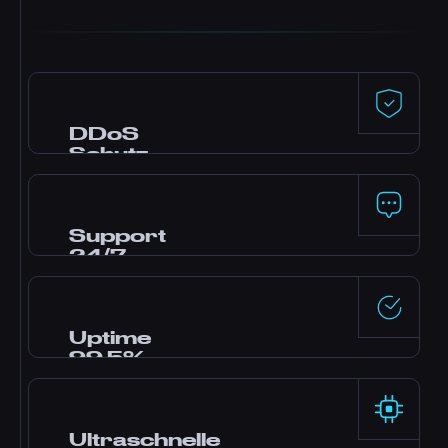
DDoS
Schutz
Premium-Schutz von Dataforest und
CosmicGuard mit Gaming-optimierten
Filtern. Dein Server bleibt online, auch
Support
während Angriffen.
24/7
Brauchst du Hilfe? Unser Experten-Team ist
rund um die Uhr über Live-Chat, Discord und
Tickets erreichbar. Die meisten Fragen
Uptime
werden in Minuten beantwortet.
99,5%
Enterprise-Rechenzentren mit redundanter
Stromversorgung und Netzwerk liefern solide
Zuverlässigkeit, abgesichert durch unser SLA.
Ultraschnelle